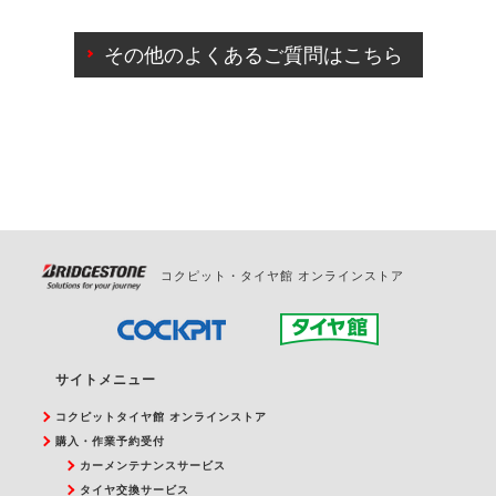
ご来店予約日の3営業日前までマイページからの予約
日変更が可能です。
その他のよくあるご質問はこちら
ご来店予約日の3営業日前を過ぎている場合のご予約
の日時変更につきましては、直接ご予約の店舗まで
お問合せください。
また、やむを得ない事由によりご予約のキャンセル
をご希望の際は、直接ご予約いただいた店舗へご連
絡ください。
コクピット・タイヤ館 オンラインストア
サイトメニュー
コクピットタイヤ館 オンラインストア
購入・作業予約受付
カーメンテナンスサービス
タイヤ交換サービス