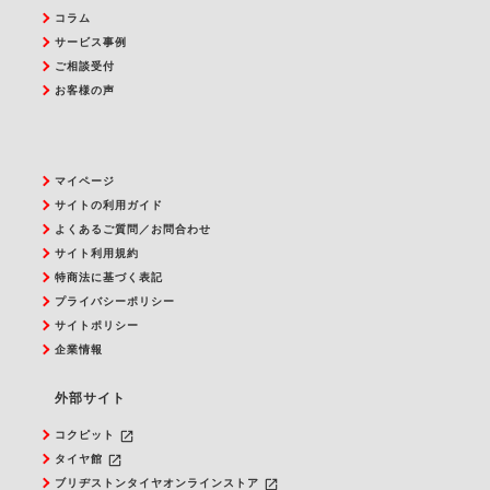
コラム
サービス事例
ご相談受付
お客様の声
マイページ
サイトの利用ガイド
よくあるご質問／お問合わせ
サイト利用規約
特商法に基づく表記
プライバシーポリシー
サイトポリシー
企業情報
外部サイト
launch
コクピット
launch
タイヤ館
launch
ブリヂストンタイヤオンラインストア