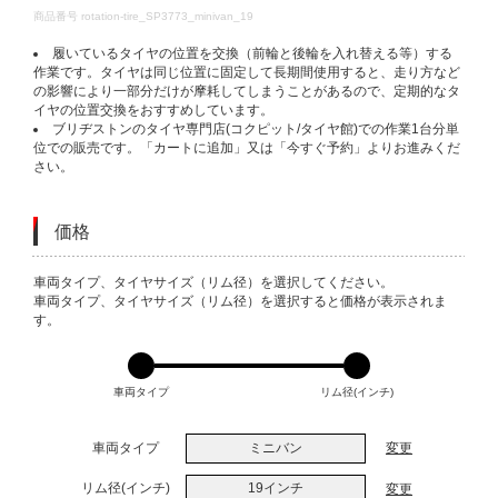
DETAILS
商品番号
rotation-tire_SP3773_minivan_19
履いているタイヤの位置を交換（前輪と後輪を入れ替える等）する
作業です。タイヤは同じ位置に固定して長期間使用すると、走り方など
の影響により一部分だけが摩耗してしまうことがあるので、定期的なタ
イヤの位置交換をおすすめしています。
ブリヂストンのタイヤ専門店(コクピット/タイヤ館)での作業1台分単
位での販売です。「カートに追加」又は「今すぐ予約」よりお進みくだ
さい。
価格
VARIATIONS
車両タイプ、タイヤサイズ（リム径）を選択してください。
車両タイプ、タイヤサイズ（リム径）を選択すると価格が表示されま
す。
車両タイプ
リム径(インチ)
車両タイプ
ミニバン
変更
リム径(インチ)
19インチ
変更