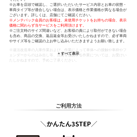
※お車を店頭で確認し、ご選択いただいたサービス内容とお車の状態・
車両タイプ等が適合しない場合は、表示価格と作業価格が異なる場合が
ございます。詳しくは、店舗にてご確認ください。
※メンテパック会員のお客様は、未使用チケットをお持ちの場合、表示
価格に関わらず当サービスをご利用頂けます。
※ご注文時のサイズ間違いなど、お客様の責により取付ができない場合
も含め、商品の交換、返品返金等お受けいたしかねますので、必ず車両
やサイズ等をご確認の上お申し込みいただきますようお願い致します。
※違法改造車の入庫作業および、作業によって車体への接触や車枠やフ
ェンダーからのはみ出し等、法規を逸脱する作業については、お受けい
たしかねますので、予めご了承ください。
※輸入車や一部希少車種等には対応できない場合もございます。
※おクルマの状態(作業の安全性を確保できない場合など含め)によって
は、ご来店当日であっても、作業をお断りさせて頂く場合もございま
す。
ADDITIONAL
INFORMATION
ご利用方法