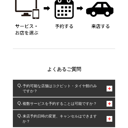
よくあるご質問
予約可能な店舗はコクピット・タイヤ館のみ
ですか？
コクピット・タイヤ館のみとなります。
複数サービスを予約することは可能ですか？
複数サービスのご予約は可能です。
来店予約日時の変更、キャンセルはできます
か？
一部の商品・サービスの組み合わせに限り、同時にご予約が
出来ないものもございます。