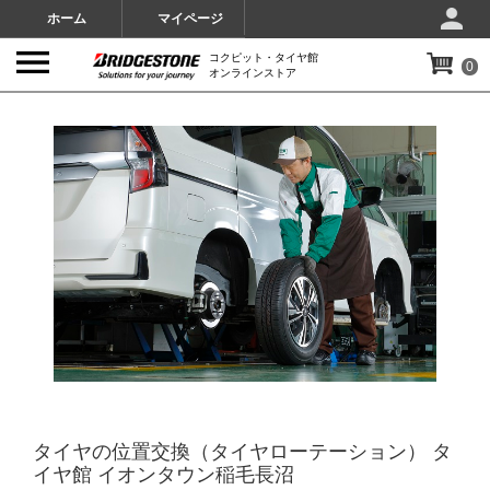
ホーム
マイページ
コクピット・タイヤ館
0
オンラインストア
IMAGES
タイヤの位置交換（タイヤローテーション） タ
イヤ館 イオンタウン稲毛長沼