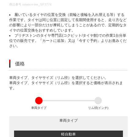
DETAILS
商品番号
rotation-tire_SP3774
履いているタイヤの位置を交換（前輪と後輪を入れ替える等）する
作業です。タイヤは同じ位置に固定して長期間使用すると、走り方など
の影響により一部分だけが摩耗してしまうことがあるので、定期的なタ
イヤの位置交換をおすすめしています。
ブリヂストンのタイヤ専門店(コクピット/タイヤ館)での作業1台分単
位での販売です。「カートに追加」又は「今すぐ予約」よりお進みくだ
さい。
価格
VARIATIONS
車両タイプ、タイヤサイズ（リム径）を選択してください。
車両タイプ、タイヤサイズ（リム径）を選択すると価格が表示されま
す。
車両タイプ
リム径(インチ)
車両タイプ
軽自動車