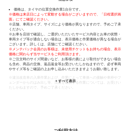
価格は、タイヤの位置交換作業1台分です。
※価格は来店日によって変動する場合がございますので、「日程選択画
面」にてご確認ください。
※店舗、車両タイプ、サイズにより価格が異なりますので、予めご了承
ください。
※お車を店頭で確認し、ご選択いただいたサービス内容とお車の状態・
車両タイプ等が適合しない場合は、表示価格と作業価格が異なる場合が
ございます。詳しくは、店舗にてご確認ください。
※メンテパック会員のお客様は、未使用チケットをお持ちの場合、表示
価格に関わらず当サービスをご利用頂けます。
※ご注文時のサイズ間違いなど、お客様の責により取付ができない場合
も含め、商品の交換、返品返金等お受けいたしかねますので、必ず車両
やサイズ等をご確認の上お申し込みいただきますようお願い致します。
※違法改造車の入庫作業および、作業によって車体への接触や車枠やフ
ェンダーからのはみ出し等、法規を逸脱する作業については、お受けい
たしかねますので、予めご了承ください。
※輸入車や一部希少車種等には対応できない場合もございます。
※おクルマの状態(作業の安全性を確保できない場合など含め)によって
は、ご来店当日であっても、作業をお断りさせて頂く場合もございま
す。
ADDITIONAL
INFORMATION