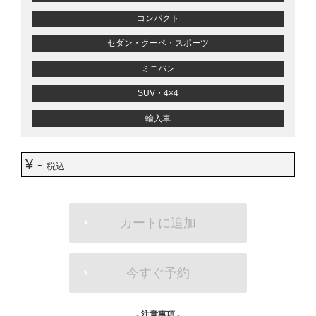
コンパクト
セダン・クーペ・スポーツ
ミニバン
SUV・4×4
輸入車
¥ -
税込
ADD
TO
カートに追加
CART
OPTIONS
今すぐ予約
- 注意事項 -