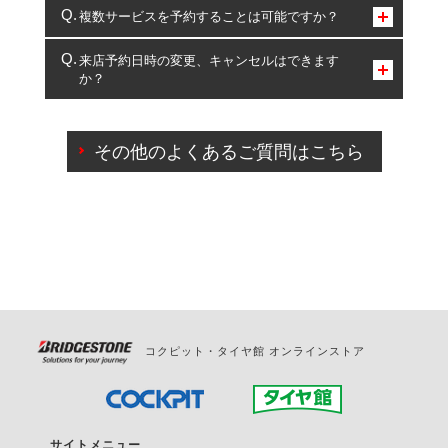
コクピット・タイヤ館のみとなります。
複数サービスを予約することは可能ですか？
複数サービスのご予約は可能です。
来店予約日時の変更、キャンセルはできます
か？
一部の商品・サービスの組み合わせに限り、同時にご予約が
出来ないものもございます。
ご来店予約日の3営業日前までマイページからの予約
日変更が可能です。
その他のよくあるご質問はこちら
ご来店予約日の3営業日前を過ぎている場合のご予約
の日時変更につきましては、直接ご予約の店舗まで
お問合せください。
また、やむを得ない事由によりご予約のキャンセル
をご希望の際は、直接ご予約いただいた店舗へご連
絡ください。
コクピット・タイヤ館 オンラインストア
サイトメニュー