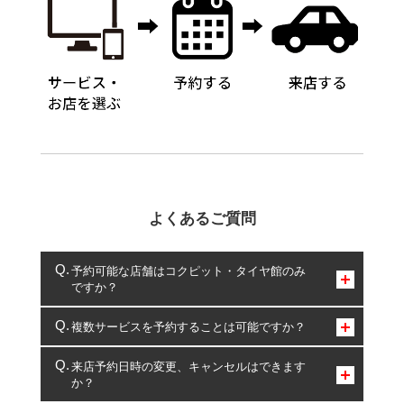
よくあるご質問
予約可能な店舗はコクピット・タイヤ館のみ
ですか？
コクピット・タイヤ館のみとなります。
複数サービスを予約することは可能ですか？
複数サービスのご予約は可能です。
来店予約日時の変更、キャンセルはできます
か？
一部の商品・サービスの組み合わせに限り、同時にご予約が
出来ないものもございます。