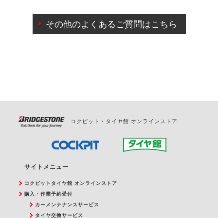
ご来店予約日の3営業日前までマイページからの予約
日変更が可能です。
その他のよくあるご質問はこちら
ご来店予約日の3営業日前を過ぎている場合のご予約
の日時変更につきましては、直接ご予約の店舗まで
お問合せください。
また、やむを得ない事由によりご予約のキャンセル
をご希望の際は、直接ご予約いただいた店舗へご連
絡ください。
コクピット・タイヤ館 オンラインストア
サイトメニュー
コクピットタイヤ館 オンラインストア
購入・作業予約受付
カーメンテナンスサービス
タイヤ交換サービス