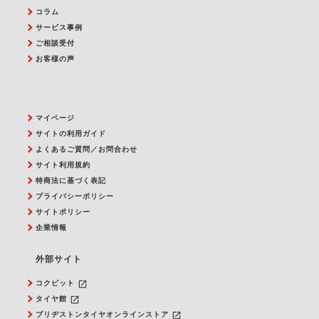
コラム
サービス事例
ご相談受付
お客様の声
マイページ
サイトの利用ガイド
よくあるご質問／お問合わせ
サイト利用規約
特商法に基づく表記
プライバシーポリシー
サイトポリシー
企業情報
外部サイト
launch
コクピット
launch
タイヤ館
launch
ブリヂストンタイヤオンラインストア