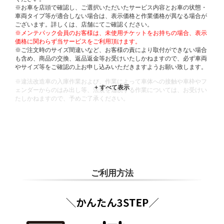
※お車を店頭で確認し、ご選択いただいたサービス内容とお車の状態・
車両タイプ等が適合しない場合は、表示価格と作業価格が異なる場合が
ございます。詳しくは、店舗にてご確認ください。
※メンテパック会員のお客様は、未使用チケットをお持ちの場合、表示
価格に関わらず当サービスをご利用頂けます。
※ご注文時のサイズ間違いなど、お客様の責により取付ができない場合
も含め、商品の交換、返品返金等お受けいたしかねますので、必ず車両
やサイズ等をご確認の上お申し込みいただきますようお願い致します。
※違法改造車の入庫作業および、作業によって車体への接触や車枠やフ
ェンダーからのはみ出し等、法規を逸脱する作業については、お受けい
たしかねますので、予めご了承ください。
※輸入車や一部希少車種等には対応できない場合もございます。
※おクルマの状態(作業の安全性を確保できない場合など含め)によって
は、ご来店当日であっても、作業をお断りさせて頂く場合もございま
す。
ADDITIONAL
INFORMATION
ご利用方法