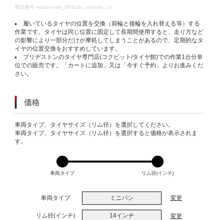
DETAILS
商品番号
rotation-tire_SP4184_minivan_14
履いているタイヤの位置を交換（前輪と後輪を入れ替える等）する
作業です。タイヤは同じ位置に固定して長期間使用すると、走り方など
の影響により一部分だけが摩耗してしまうことがあるので、定期的なタ
イヤの位置交換をおすすめしています。
ブリヂストンのタイヤ専門店(コクピット/タイヤ館)での作業1台分単
位での販売です。「カートに追加」又は「今すぐ予約」よりお進みくだ
さい。
価格
VARIATIONS
車両タイプ、タイヤサイズ（リム径）を選択してください。
車両タイプ、タイヤサイズ（リム径）を選択すると価格が表示されま
す。
車両タイプ
リム径(インチ)
車両タイプ
ミニバン
変更
リム径(インチ)
14インチ
変更