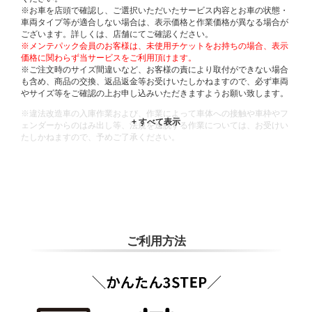
※お車を店頭で確認し、ご選択いただいたサービス内容とお車の状態・
車両タイプ等が適合しない場合は、表示価格と作業価格が異なる場合が
ございます。詳しくは、店舗にてご確認ください。
※メンテパック会員のお客様は、未使用チケットをお持ちの場合、表示
価格に関わらず当サービスをご利用頂けます。
※ご注文時のサイズ間違いなど、お客様の責により取付ができない場合
も含め、商品の交換、返品返金等お受けいたしかねますので、必ず車両
やサイズ等をご確認の上お申し込みいただきますようお願い致します。
※違法改造車の入庫作業および、作業によって車体への接触や車枠やフ
ェンダーからのはみ出し等、法規を逸脱する作業については、お受けい
たしかねますので、予めご了承ください。
※輸入車や一部希少車種等には対応できない場合もございます。
※おクルマの状態(作業の安全性を確保できない場合など含め)によって
は、ご来店当日であっても、作業をお断りさせて頂く場合もございま
す。
ADDITIONAL
INFORMATION
ご利用方法