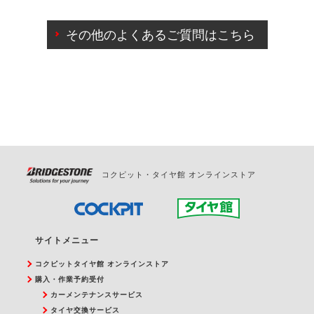
ご来店予約日の3営業日前までマイページからの予約
日変更が可能です。
その他のよくあるご質問はこちら
ご来店予約日の3営業日前を過ぎている場合のご予約
の日時変更につきましては、直接ご予約の店舗まで
お問合せください。
また、やむを得ない事由によりご予約のキャンセル
をご希望の際は、直接ご予約いただいた店舗へご連
絡ください。
コクピット・タイヤ館 オンラインストア
サイトメニュー
コクピットタイヤ館 オンラインストア
購入・作業予約受付
カーメンテナンスサービス
タイヤ交換サービス