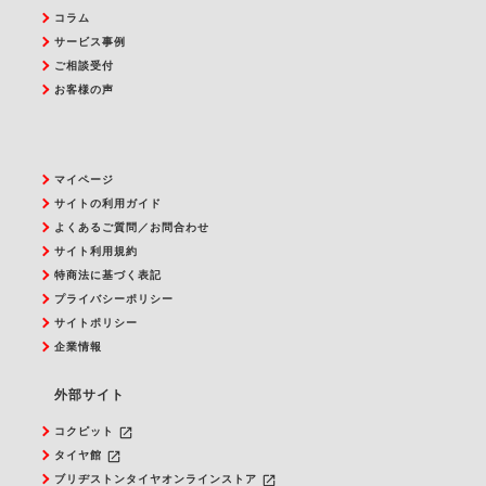
コラム
サービス事例
ご相談受付
お客様の声
マイページ
サイトの利用ガイド
よくあるご質問／お問合わせ
サイト利用規約
特商法に基づく表記
プライバシーポリシー
サイトポリシー
企業情報
外部サイト
launch
コクピット
launch
タイヤ館
launch
ブリヂストンタイヤオンラインストア