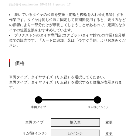
DETAILS
商品番号
rotation-tire_SP4188_imported_17
履いているタイヤの位置を交換（前輪と後輪を入れ替える等）する
作業です。タイヤは同じ位置に固定して長期間使用すると、走り方など
の影響により一部分だけが摩耗してしまうことがあるので、定期的なタ
イヤの位置交換をおすすめしています。
ブリヂストンのタイヤ専門店(コクピット/タイヤ館)での作業1台分単
位での販売です。「カートに追加」又は「今すぐ予約」よりお進みくだ
さい。
価格
VARIATIONS
車両タイプ、タイヤサイズ（リム径）を選択してください。
車両タイプ、タイヤサイズ（リム径）を選択すると価格が表示されま
す。
車両タイプ
リム径(インチ)
車両タイプ
輸入車
変更
リム径(インチ)
17インチ
変更