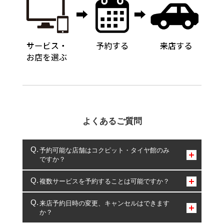
よくあるご質問
予約可能な店舗はコクピット・タイヤ館のみ
ですか？
コクピット・タイヤ館のみとなります。
複数サービスを予約することは可能ですか？
複数サービスのご予約は可能です。
来店予約日時の変更、キャンセルはできます
か？
一部の商品・サービスの組み合わせに限り、同時にご予約が
出来ないものもございます。