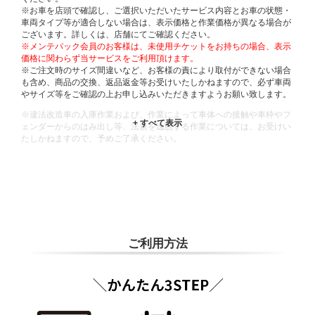
※お車を店頭で確認し、ご選択いただいたサービス内容とお車の状態・
車両タイプ等が適合しない場合は、表示価格と作業価格が異なる場合が
ございます。詳しくは、店舗にてご確認ください。
※メンテパック会員のお客様は、未使用チケットをお持ちの場合、表示
価格に関わらず当サービスをご利用頂けます。
※ご注文時のサイズ間違いなど、お客様の責により取付ができない場合
も含め、商品の交換、返品返金等お受けいたしかねますので、必ず車両
やサイズ等をご確認の上お申し込みいただきますようお願い致します。
※違法改造車の入庫作業および、作業によって車体への接触や車枠やフ
ェンダーからのはみ出し等、法規を逸脱する作業については、お受けい
たしかねますので、予めご了承ください。
※輸入車や一部希少車種等には対応できない場合もございます。
※おクルマの状態(作業の安全性を確保できない場合など含め)によって
は、ご来店当日であっても、作業をお断りさせて頂く場合もございま
す。
ADDITIONAL
INFORMATION
ご利用方法