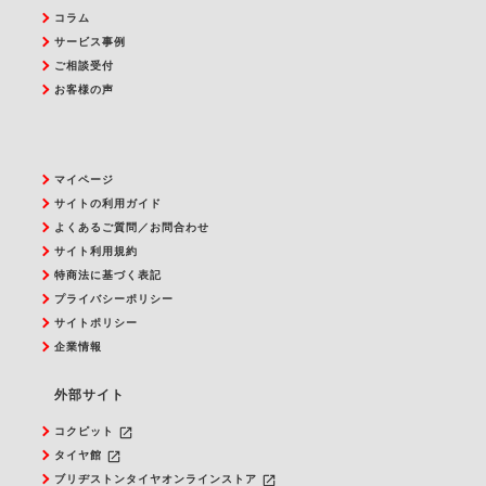
コラム
サービス事例
ご相談受付
お客様の声
マイページ
サイトの利用ガイド
よくあるご質問／お問合わせ
サイト利用規約
特商法に基づく表記
プライバシーポリシー
サイトポリシー
企業情報
外部サイト
launch
コクピット
launch
タイヤ館
launch
ブリヂストンタイヤオンラインストア