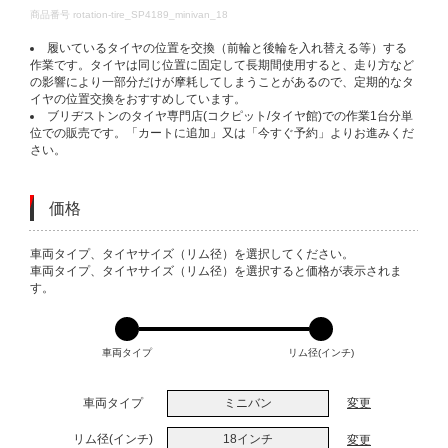
DETAILS
商品番号
rotation-tire_SP4189_minivan_18
履いているタイヤの位置を交換（前輪と後輪を入れ替える等）する
作業です。タイヤは同じ位置に固定して長期間使用すると、走り方など
の影響により一部分だけが摩耗してしまうことがあるので、定期的なタ
イヤの位置交換をおすすめしています。
ブリヂストンのタイヤ専門店(コクピット/タイヤ館)での作業1台分単
位での販売です。「カートに追加」又は「今すぐ予約」よりお進みくだ
さい。
価格
VARIATIONS
車両タイプ、タイヤサイズ（リム径）を選択してください。
車両タイプ、タイヤサイズ（リム径）を選択すると価格が表示されま
す。
車両タイプ
リム径(インチ)
車両タイプ
ミニバン
変更
リム径(インチ)
18インチ
変更