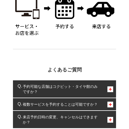
よくあるご質問
予約可能な店舗はコクピット・タイヤ館のみ
ですか？
コクピット・タイヤ館のみとなります。
複数サービスを予約することは可能ですか？
複数サービスのご予約は可能です。
来店予約日時の変更、キャンセルはできます
か？
一部の商品・サービスの組み合わせに限り、同時にご予約が
出来ないものもございます。