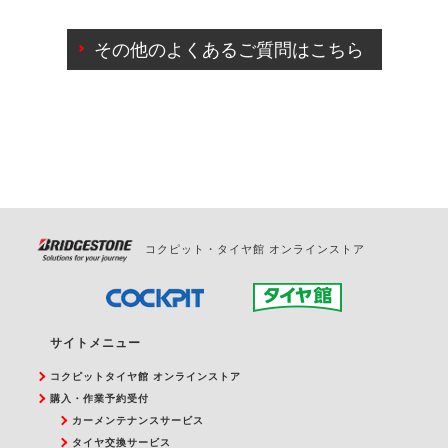
ご来店予約日の3営業日前までマイページからの予約
日変更が可能です。
その他のよくあるご質問はこちら
ご来店予約日の3営業日前を過ぎている場合のご予約
の日時変更につきましては、直接ご予約の店舗まで
お問合せください。
また、やむを得ない事由によりご予約のキャンセル
をご希望の際は、直接ご予約いただいた店舗へご連
絡ください。
コクピット・タイヤ館 オンラインストア
サイトメニュー
コクピットタイヤ館 オンラインストア
購入・作業予約受付
カーメンテナンスサービス
タイヤ交換サービス