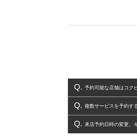
予約可能な店舗はコク
複数サービスを予約す
コクピット・タイヤ館
来店予約日時の変更、
複数サービスのご予約