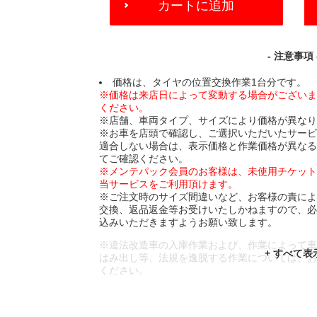
カートに追加
TO
CART
OPTIONS
- 注意事項 
価格は、タイヤの位置交換作業1台分です。
※価格は来店日によって変動する場合がござい
ください。
※店舗、車両タイプ、サイズにより価格が異な
※お車を店頭で確認し、ご選択いただいたサー
適合しない場合は、表示価格と作業価格が異な
てご確認ください。
※メンテパック会員のお客様は、未使用チケッ
当サービスをご利用頂けます。
※ご注文時のサイズ間違いなど、お客様の責に
交換、返品返金等お受けいたしかねますので、
込みいただきますようお願い致します。
※違法改造車の入庫作業および、作業によって
はみ出し等、法規を逸脱する作業については、
ください。
※輸入車や一部希少車種等には対応できない場
※おクルマの状態(作業の安全性を確保できない
であっても、作業をお断りさせて頂く場合もご