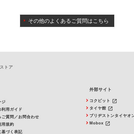
わせに限り、同時にご予約が出来ないものもございます。
日前までマイページからの予約日変更が可能です。
日前を過ぎている場合のご予約の日時変更につきましては、直
その他のよくあるご質問はこちら
由によりご予約のキャンセルをご希望の際は、直接ご予約いた
ンストア
外部サイト
launch
コクピット
ージ
launch
タイヤ館
の利用ガイド
ブリヂストンタイヤオ
るご質問／お問合わせ
launch
Mobox
利用規約
に基づく表記