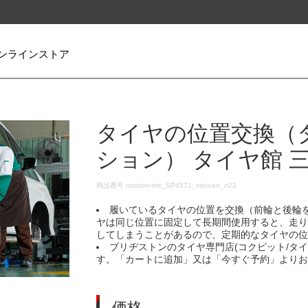
ンラインストア
タイヤの位置交換（
ション） タイヤ館 
DETAILS
商品番号
rotation-tire_SP4571_minivan_o22
履いているタイヤの位置を交換（前輪と後輪
ヤは同じ位置に固定して長期間使用すると、走
してしまうことがあるので、定期的なタイヤの
ブリヂストンのタイヤ専門店(コクピット/タ
す。「カートに追加」又は「今すぐ予約」より
価格