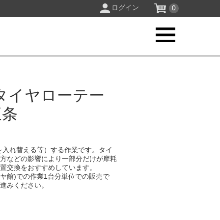
ログイン
0
タイヤローテー
三条
を入れ替える等）する作業です。タイ
り方などの影響により一部分だけが摩耗
位置交換をおすすめしています。
イヤ館)での作業1台分単位での販売で
お進みください。