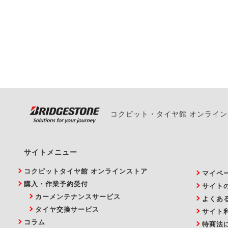
一部の商品・サービスの組み合
ご来店予約日の3営業
ご来店予約日の3営業
ください。
また、やむを得ない事
い。
コクピット・タイヤ館 オンライ
サイトメニュー
コクピットタイヤ館 オンラインストア
マイペ
購入・作業予約受付
サイト
カーメンテナンスサービス
よくあ
タイヤ交換サービス
サイト
コラム
特商法