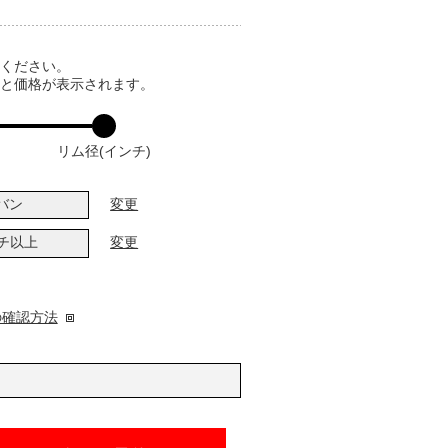
てください。
ると価格が表示されます。
リム径(インチ)
バン
変更
ンチ以上
変更
の確認方法