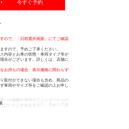
今すぐ予約
-
ますので、「日程選択画面」にてご確認
りますので、予めご了承ください。
ビス内容とお車の状態・車両タイプ等が
る場合がございます。詳しくは、店舗に
トをお持ちの場合、表示価格に関わらず
より取付ができない場合も含め、商品の
必ず車両やサイズ等をご確認の上お申し
車体への接触や車枠やフェンダーからの
お受けいたしかねますので、予めご了承
合もございます。
場合など含め)によっては、ご来店当日
ざいます。