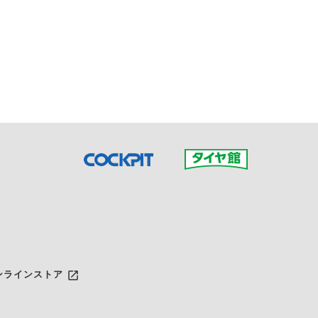
接ご予約の店舗までお問合せ
だいた店舗へご連絡くださ
launch
ンラインストア