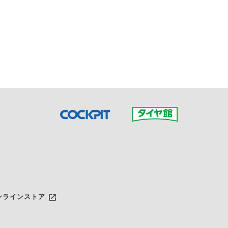
接ご予約の店舗までお問合せ
だいた店舗へご連絡くださ
launch
ンラインストア