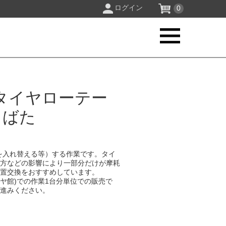
ログイン
0
タイヤローテー
しばた
を入れ替える等）する作業です。タイ
り方などの影響により一部分だけが摩耗
位置交換をおすすめしています。
イヤ館)での作業1台分単位での販売で
お進みください。