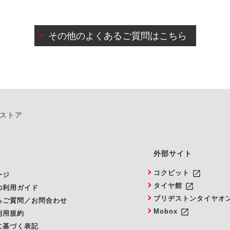
わせに限り、同時にご予約が出来ないものもございます。
日前までマイページからの予約日変更が可能です。
日前を過ぎている場合のご予約の日時変更につきましては、直
その他のよくあるご質問はこちら
由によりご予約のキャンセルをご希望の際は、直接ご予約いた
ンストア
外部サイト
launch
コクピット
ージ
launch
タイヤ館
の利用ガイド
ブリヂストンタイヤオ
るご質問／お問合わせ
launch
Mobox
利用規約
に基づく表記