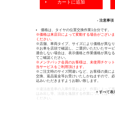
カートに追加
TO
CART
OPTIONS
- 注意事項 
価格は、タイヤの位置交換作業1台分です。
※価格は来店日によって変動する場合がござい
ください。
※店舗、車両タイプ、サイズにより価格が異な
※お車を店頭で確認し、ご選択いただいたサー
適合しない場合は、表示価格と作業価格が異な
てご確認ください。
※メンテパック会員のお客様は、未使用チケッ
当サービスをご利用頂けます。
※ご注文時のサイズ間違いなど、お客様の責に
交換、返品返金等お受けいたしかねますので、
込みいただきますようお願い致します。
※違法改造車の入庫作業および、作業によって
はみ出し等、法規を逸脱する作業については、
ください。
※輸入車や一部希少車種等には対応できない場
※おクルマの状態(作業の安全性を確保できない
であっても、作業をお断りさせて頂く場合もご