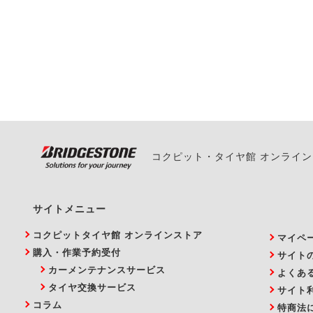
一部の商品・サービスの組み合
ご来店予約日の3営業
ご来店予約日の3営業
ください。
また、やむを得ない事
い。
コクピット・タイヤ館 オンライ
サイトメニュー
コクピットタイヤ館 オンラインストア
マイペ
購入・作業予約受付
サイト
カーメンテナンスサービス
よくあ
タイヤ交換サービス
サイト
コラム
特商法