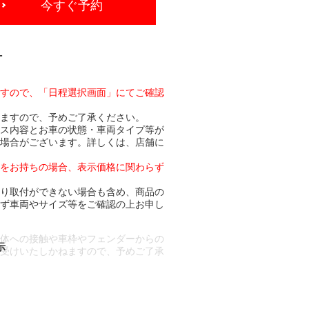
今すぐ予約
-
ますので、「日程選択画面」にてご確認
りますので、予めご了承ください。
ビス内容とお車の状態・車両タイプ等が
る場合がございます。詳しくは、店舗に
トをお持ちの場合、表示価格に関わらず
より取付ができない場合も含め、商品の
必ず車両やサイズ等をご確認の上お申し
車体への接触や車枠やフェンダーからの
お受けいたしかねますので、予めご了承
合もございます。
場合など含め)によっては、ご来店当日
ざいます。