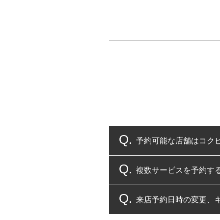
予約可能な店舗はコク
複数サービスを予約す
コクピット・タイヤ館
来店予約日時の変更、
複数サービスのご予約