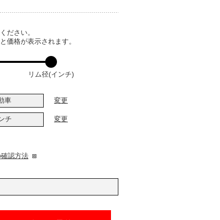
てください。
ると価格が表示されます。
リム径(インチ)
動車
変更
インチ
変更
の確認方法