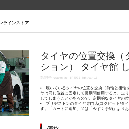
ンラインストア
タイヤの位置交換（
ション） タイヤ館 
DETAILS
商品番号
rotation-tire_SP4572_light-car_16
履いているタイヤの位置を交換（前輪と後輪
ヤは同じ位置に固定して長期間使用すると、走
してしまうことがあるので、定期的なタイヤの
ブリヂストンのタイヤ専門店(コクピット/タ
す。「カートに追加」又は「今すぐ予約」より
価格