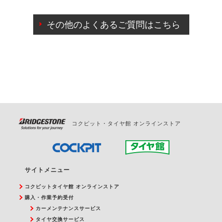
ご来店予約日の3営業日前までマイページからの予約
日変更が可能です。
その他のよくあるご質問はこちら
ご来店予約日の3営業日前を過ぎている場合のご予約
の日時変更につきましては、直接ご予約の店舗まで
お問合せください。
また、やむを得ない事由によりご予約のキャンセル
をご希望の際は、直接ご予約いただいた店舗へご連
絡ください。
コクピット・タイヤ館 オンラインストア
サイトメニュー
コクピットタイヤ館 オンラインストア
購入・作業予約受付
カーメンテナンスサービス
タイヤ交換サービス