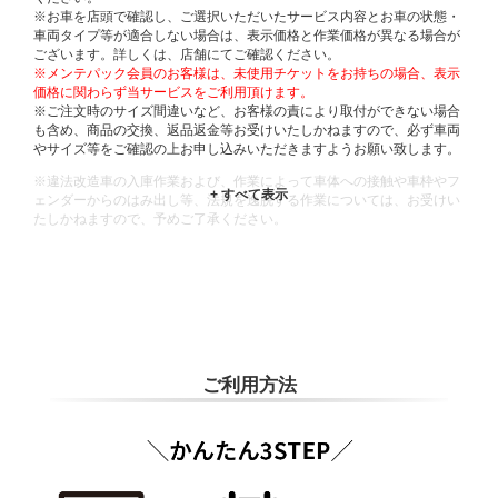
※お車を店頭で確認し、ご選択いただいたサービス内容とお車の状態・
車両タイプ等が適合しない場合は、表示価格と作業価格が異なる場合が
ございます。詳しくは、店舗にてご確認ください。
※メンテパック会員のお客様は、未使用チケットをお持ちの場合、表示
価格に関わらず当サービスをご利用頂けます。
※ご注文時のサイズ間違いなど、お客様の責により取付ができない場合
も含め、商品の交換、返品返金等お受けいたしかねますので、必ず車両
やサイズ等をご確認の上お申し込みいただきますようお願い致します。
※違法改造車の入庫作業および、作業によって車体への接触や車枠やフ
ェンダーからのはみ出し等、法規を逸脱する作業については、お受けい
たしかねますので、予めご了承ください。
※輸入車や一部希少車種等には対応できない場合もございます。
※おクルマの状態(作業の安全性を確保できない場合など含め)によって
は、ご来店当日であっても、作業をお断りさせて頂く場合もございま
す。
ADDITIONAL
INFORMATION
ご利用方法