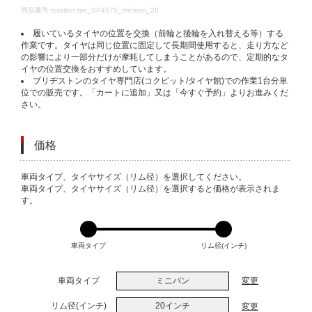
DETAILS
商品番号
rotation-tire_SP4575_minivan_20
履いているタイヤの位置を交換（前輪と後輪を入れ替える等）する
作業です。タイヤは同じ位置に固定して長期間使用すると、走り方など
の影響により一部分だけが摩耗してしまうことがあるので、定期的なタ
イヤの位置交換をおすすめしています。
ブリヂストンのタイヤ専門店(コクピット/タイヤ館)での作業1台分単
位での販売です。「カートに追加」又は「今すぐ予約」よりお進みくだ
さい。
価格
VARIATIONS
車両タイプ、タイヤサイズ（リム径）を選択してください。
車両タイプ、タイヤサイズ（リム径）を選択すると価格が表示されま
す。
車両タイプ
リム径(インチ)
車両タイプ
ミニバン
変更
リム径(インチ)
20インチ
変更