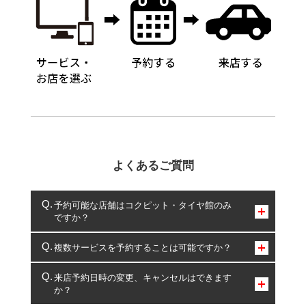
よくあるご質問
予約可能な店舗はコクピット・タイヤ館のみ
ですか？
コクピット・タイヤ館のみとなります。
複数サービスを予約することは可能ですか？
複数サービスのご予約は可能です。
来店予約日時の変更、キャンセルはできます
か？
一部の商品・サービスの組み合わせに限り、同時にご予約が
出来ないものもございます。