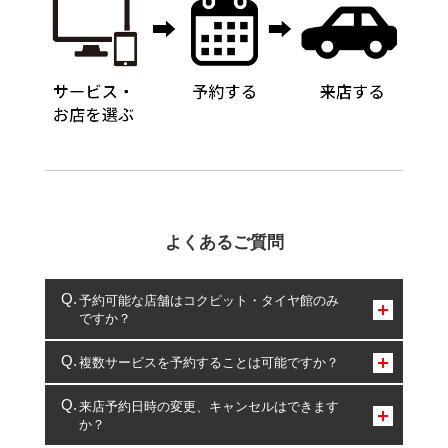
よくあるご質問
予約可能な店舗はコクピット・タイヤ館のみ
ですか？
コクピット・タイヤ館のみとなります。
複数サービスを予約することは可能ですか？
複数サービスのご予約は可能です。
来店予約日時の変更、キャンセルはできます
か？
一部の商品・サービスの組み合わせに限り、同時にご予約が
出来ないものもございます。