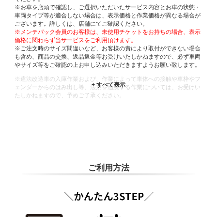
※お車を店頭で確認し、ご選択いただいたサービス内容とお車の状態・
車両タイプ等が適合しない場合は、表示価格と作業価格が異なる場合が
ございます。詳しくは、店舗にてご確認ください。
※メンテパック会員のお客様は、未使用チケットをお持ちの場合、表示
価格に関わらず当サービスをご利用頂けます。
※ご注文時のサイズ間違いなど、お客様の責により取付ができない場合
も含め、商品の交換、返品返金等お受けいたしかねますので、必ず車両
やサイズ等をご確認の上お申し込みいただきますようお願い致します。
※違法改造車の入庫作業および、作業によって車体への接触や車枠やフ
ェンダーからのはみ出し等、法規を逸脱する作業については、お受けい
たしかねますので、予めご了承ください。
※輸入車や一部希少車種等には対応できない場合もございます。
※おクルマの状態(作業の安全性を確保できない場合など含め)によって
は、ご来店当日であっても、作業をお断りさせて頂く場合もございま
す。
ADDITIONAL
INFORMATION
ご利用方法