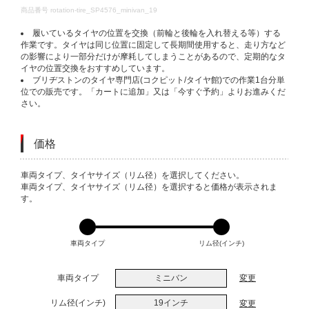
DETAILS
商品番号
rotation-tire_SP4576_minivan_19
履いているタイヤの位置を交換（前輪と後輪を入れ替える等）する
作業です。タイヤは同じ位置に固定して長期間使用すると、走り方など
の影響により一部分だけが摩耗してしまうことがあるので、定期的なタ
イヤの位置交換をおすすめしています。
ブリヂストンのタイヤ専門店(コクピット/タイヤ館)での作業1台分単
位での販売です。「カートに追加」又は「今すぐ予約」よりお進みくだ
さい。
価格
VARIATIONS
車両タイプ、タイヤサイズ（リム径）を選択してください。
車両タイプ、タイヤサイズ（リム径）を選択すると価格が表示されま
す。
車両タイプ
リム径(インチ)
車両タイプ
ミニバン
変更
リム径(インチ)
19インチ
変更