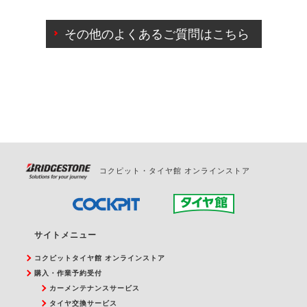
ご来店予約日の3営業日前までマイページからの予約
日変更が可能です。
その他のよくあるご質問はこちら
ご来店予約日の3営業日前を過ぎている場合のご予約
の日時変更につきましては、直接ご予約の店舗まで
お問合せください。
また、やむを得ない事由によりご予約のキャンセル
をご希望の際は、直接ご予約いただいた店舗へご連
絡ください。
コクピット・タイヤ館 オンラインストア
サイトメニュー
コクピットタイヤ館 オンラインストア
購入・作業予約受付
カーメンテナンスサービス
タイヤ交換サービス