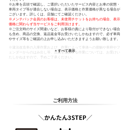
※お車を店頭で確認し、ご選択いただいたサービス内容とお車の状態・
車両タイプ等が適合しない場合は、表示価格と作業価格が異なる場合が
ございます。詳しくは、店舗にてご確認ください。
※メンテパック会員のお客様は、未使用チケットをお持ちの場合、表示
価格に関わらず当サービスをご利用頂けます。
※ご注文時のサイズ間違いなど、お客様の責により取付ができない場合
も含め、商品の交換、返品返金等お受けいたしかねますので、必ず車両
やサイズ等をご確認の上お申し込みいただきますようお願い致します。
※違法改造車の入庫作業および、作業によって車体への接触や車枠やフ
ェンダーからのはみ出し等、法規を逸脱する作業については、お受けい
たしかねますので、予めご了承ください。
※輸入車や一部希少車種等には対応できない場合もございます。
※おクルマの状態(作業の安全性を確保できない場合など含め)によって
は、ご来店当日であっても、作業をお断りさせて頂く場合もございま
す。
ADDITIONAL
INFORMATION
ご利用方法