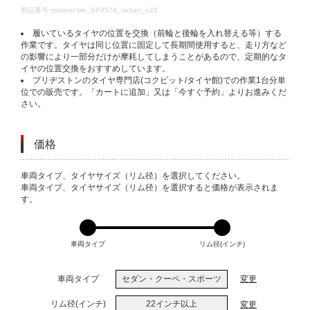
DETAILS
商品番号
rotation-tire_SP4578_sedan_o22
履いているタイヤの位置を交換（前輪と後輪を入れ替える等）する
作業です。タイヤは同じ位置に固定して長期間使用すると、走り方など
の影響により一部分だけが摩耗してしまうことがあるので、定期的なタ
イヤの位置交換をおすすめしています。
ブリヂストンのタイヤ専門店(コクピット/タイヤ館)での作業1台分単
位での販売です。「カートに追加」又は「今すぐ予約」よりお進みくだ
さい。
価格
VARIATIONS
車両タイプ、タイヤサイズ（リム径）を選択してください。
車両タイプ、タイヤサイズ（リム径）を選択すると価格が表示されま
す。
車両タイプ
リム径(インチ)
車両タイプ
セダン・クーペ・スポーツ
変更
リム径(インチ)
22インチ以上
変更