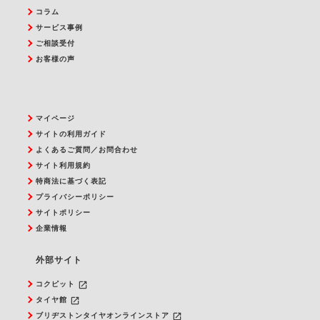
コラム
サービス事例
ご相談受付
お客様の声
マイページ
サイトの利用ガイド
よくあるご質問／お問合わせ
サイト利用規約
特商法に基づく表記
プライバシーポリシー
サイトポリシー
企業情報
外部サイト
launch
コクピット
launch
タイヤ館
launch
ブリヂストンタイヤオンラインストア