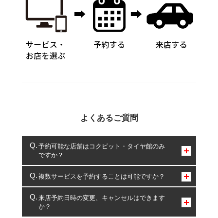
よくあるご質問
予約可能な店舗はコクピット・タイヤ館のみ
ですか？
コクピット・タイヤ館のみとなります。
複数サービスを予約することは可能ですか？
複数サービスのご予約は可能です。
来店予約日時の変更、キャンセルはできます
か？
一部の商品・サービスの組み合わせに限り、同時にご予約が
出来ないものもございます。