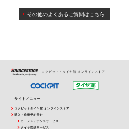
ご来店予約日の3営業日前までマイページからの予約
日変更が可能です。
その他のよくあるご質問はこちら
ご来店予約日の3営業日前を過ぎている場合のご予約
の日時変更につきましては、直接ご予約の店舗まで
お問合せください。
また、やむを得ない事由によりご予約のキャンセル
をご希望の際は、直接ご予約いただいた店舗へご連
絡ください。
コクピット・タイヤ館 オンラインストア
サイトメニュー
コクピットタイヤ館 オンラインストア
購入・作業予約受付
カーメンテナンスサービス
タイヤ交換サービス