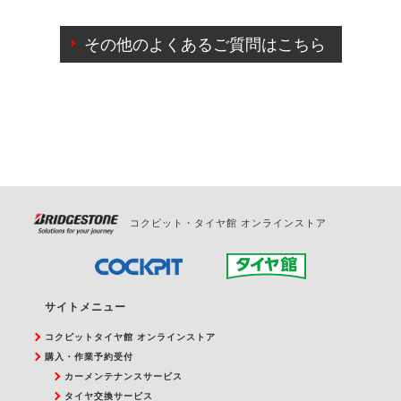
ご来店予約日の3営業日前までマイページからの予約
日変更が可能です。
その他のよくあるご質問はこちら
ご来店予約日の3営業日前を過ぎている場合のご予約
の日時変更につきましては、直接ご予約の店舗まで
お問合せください。
また、やむを得ない事由によりご予約のキャンセル
をご希望の際は、直接ご予約いただいた店舗へご連
絡ください。
コクピット・タイヤ館 オンラインストア
サイトメニュー
コクピットタイヤ館 オンラインストア
購入・作業予約受付
カーメンテナンスサービス
タイヤ交換サービス