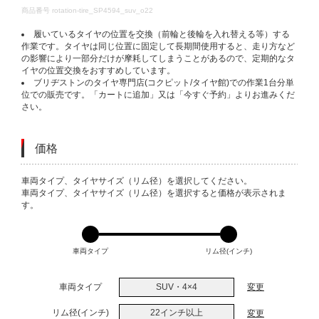
DETAILS
商品番号
rotation-tire_SP4594_suv_o22
履いているタイヤの位置を交換（前輪と後輪を入れ替える等）する
作業です。タイヤは同じ位置に固定して長期間使用すると、走り方など
の影響により一部分だけが摩耗してしまうことがあるので、定期的なタ
イヤの位置交換をおすすめしています。
ブリヂストンのタイヤ専門店(コクピット/タイヤ館)での作業1台分単
位での販売です。「カートに追加」又は「今すぐ予約」よりお進みくだ
さい。
価格
VARIATIONS
車両タイプ、タイヤサイズ（リム径）を選択してください。
車両タイプ、タイヤサイズ（リム径）を選択すると価格が表示されま
す。
車両タイプ
リム径(インチ)
車両タイプ
SUV・4×4
変更
リム径(インチ)
22インチ以上
変更