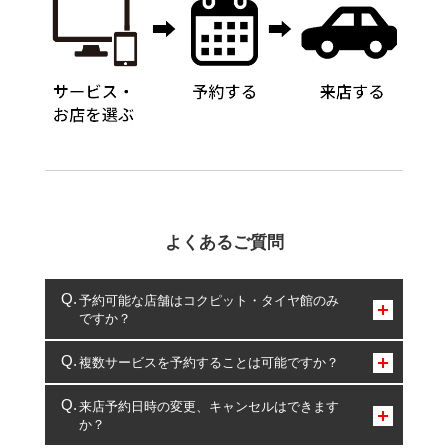
よくあるご質問
予約可能な店舗はコクピット・タイヤ館のみ
ですか？
コクピット・タイヤ館のみとなります。
複数サービスを予約することは可能ですか？
複数サービスのご予約は可能です。
来店予約日時の変更、キャンセルはできます
か？
一部の商品・サービスの組み合わせに限り、同時にご予約が
出来ないものもございます。