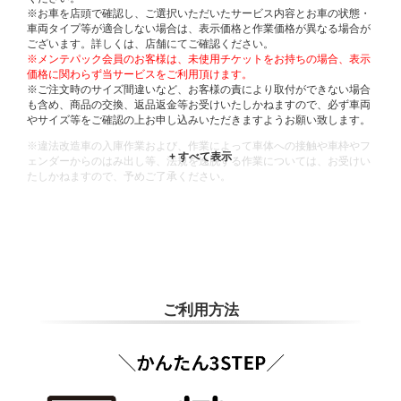
※お車を店頭で確認し、ご選択いただいたサービス内容とお車の状態・
車両タイプ等が適合しない場合は、表示価格と作業価格が異なる場合が
ございます。詳しくは、店舗にてご確認ください。
※メンテパック会員のお客様は、未使用チケットをお持ちの場合、表示
価格に関わらず当サービスをご利用頂けます。
※ご注文時のサイズ間違いなど、お客様の責により取付ができない場合
も含め、商品の交換、返品返金等お受けいたしかねますので、必ず車両
やサイズ等をご確認の上お申し込みいただきますようお願い致します。
※違法改造車の入庫作業および、作業によって車体への接触や車枠やフ
ェンダーからのはみ出し等、法規を逸脱する作業については、お受けい
たしかねますので、予めご了承ください。
※輸入車や一部希少車種等には対応できない場合もございます。
※おクルマの状態(作業の安全性を確保できない場合など含め)によって
は、ご来店当日であっても、作業をお断りさせて頂く場合もございま
す。
ADDITIONAL
INFORMATION
ご利用方法