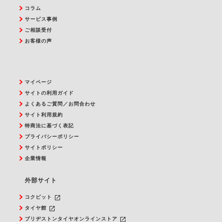
コラム
サービス事例
ご相談受付
お客様の声
マイページ
サイトの利用ガイド
よくあるご質問／お問合わせ
サイト利用規約
特商法に基づく表記
プライバシーポリシー
サイトポリシー
企業情報
外部サイト
launch
コクピット
launch
タイヤ館
launch
ブリヂストンタイヤオンラインストア