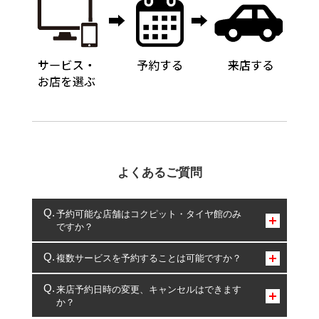
よくあるご質問
予約可能な店舗はコクピット・タイヤ館のみ
ですか？
コクピット・タイヤ館のみとなります。
複数サービスを予約することは可能ですか？
複数サービスのご予約は可能です。
来店予約日時の変更、キャンセルはできます
か？
一部の商品・サービスの組み合わせに限り、同時にご予約が
出来ないものもございます。