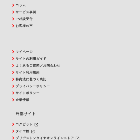
コラム
サービス事例
ご相談受付
お客様の声
マイページ
サイトの利用ガイド
よくあるご質問／お問合わせ
サイト利用規約
特商法に基づく表記
プライバシーポリシー
サイトポリシー
企業情報
外部サイト
launch
コクピット
launch
タイヤ館
launch
ブリヂストンタイヤオンラインストア