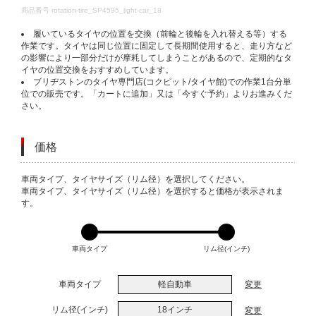
DETAILS
商品番号
rotation-tire_SP4595_light-car_18
履いているタイヤの位置を交換（前輪と後輪を入れ替える等）する
作業です。タイヤは同じ位置に固定して長期間使用すると、走り方など
の影響により一部分だけが摩耗してしまうことがあるので、定期的なタ
イヤの位置交換をおすすめしています。
ブリヂストンのタイヤ専門店(コクピット/タイヤ館)での作業1台分単
位での販売です。「カートに追加」又は「今すぐ予約」よりお進みくだ
さい。
価格
VARIATIONS
車両タイプ、タイヤサイズ（リム径）を選択してください。
車両タイプ、タイヤサイズ（リム径）を選択すると価格が表示されま
す。
車両タイプ
リム径(インチ)
車両タイプ
軽自動車
変更
リム径(インチ)
18インチ
変更