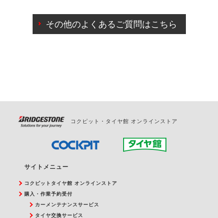
ご来店予約日の3営業日前までマイページからの予約
日変更が可能です。
その他のよくあるご質問はこちら
ご来店予約日の3営業日前を過ぎている場合のご予約
の日時変更につきましては、直接ご予約の店舗まで
お問合せください。
また、やむを得ない事由によりご予約のキャンセル
をご希望の際は、直接ご予約いただいた店舗へご連
絡ください。
コクピット・タイヤ館 オンラインストア
サイトメニュー
コクピットタイヤ館 オンラインストア
購入・作業予約受付
カーメンテナンスサービス
タイヤ交換サービス