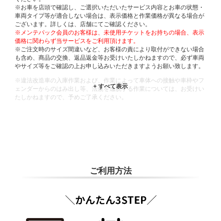
※お車を店頭で確認し、ご選択いただいたサービス内容とお車の状態・
車両タイプ等が適合しない場合は、表示価格と作業価格が異なる場合が
ございます。詳しくは、店舗にてご確認ください。
※メンテパック会員のお客様は、未使用チケットをお持ちの場合、表示
価格に関わらず当サービスをご利用頂けます。
※ご注文時のサイズ間違いなど、お客様の責により取付ができない場合
も含め、商品の交換、返品返金等お受けいたしかねますので、必ず車両
やサイズ等をご確認の上お申し込みいただきますようお願い致します。
※違法改造車の入庫作業および、作業によって車体への接触や車枠やフ
ェンダーからのはみ出し等、法規を逸脱する作業については、お受けい
たしかねますので、予めご了承ください。
※輸入車や一部希少車種等には対応できない場合もございます。
※おクルマの状態(作業の安全性を確保できない場合など含め)によって
は、ご来店当日であっても、作業をお断りさせて頂く場合もございま
す。
ADDITIONAL
INFORMATION
ご利用方法