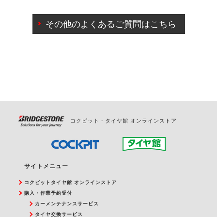
ご来店予約日の3営業日前までマイページからの予約
日変更が可能です。
その他のよくあるご質問はこちら
ご来店予約日の3営業日前を過ぎている場合のご予約
の日時変更につきましては、直接ご予約の店舗まで
お問合せください。
また、やむを得ない事由によりご予約のキャンセル
をご希望の際は、直接ご予約いただいた店舗へご連
絡ください。
コクピット・タイヤ館 オンラインストア
サイトメニュー
コクピットタイヤ館 オンラインストア
購入・作業予約受付
カーメンテナンスサービス
タイヤ交換サービス