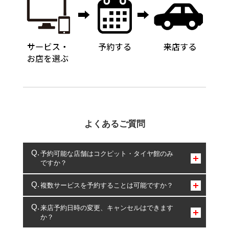
よくあるご質問
予約可能な店舗はコクピット・タイヤ館のみ
ですか？
コクピット・タイヤ館のみとなります。
複数サービスを予約することは可能ですか？
複数サービスのご予約は可能です。
来店予約日時の変更、キャンセルはできます
か？
一部の商品・サービスの組み合わせに限り、同時にご予約が
出来ないものもございます。