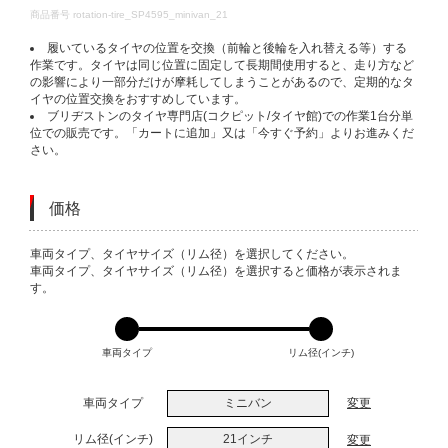
DETAILS
商品番号
rotation-tire_SP4595_minivan_21
履いているタイヤの位置を交換（前輪と後輪を入れ替える等）する
作業です。タイヤは同じ位置に固定して長期間使用すると、走り方など
の影響により一部分だけが摩耗してしまうことがあるので、定期的なタ
イヤの位置交換をおすすめしています。
ブリヂストンのタイヤ専門店(コクピット/タイヤ館)での作業1台分単
位での販売です。「カートに追加」又は「今すぐ予約」よりお進みくだ
さい。
価格
VARIATIONS
車両タイプ、タイヤサイズ（リム径）を選択してください。
車両タイプ、タイヤサイズ（リム径）を選択すると価格が表示されま
す。
車両タイプ
リム径(インチ)
車両タイプ
ミニバン
変更
リム径(インチ)
21インチ
変更