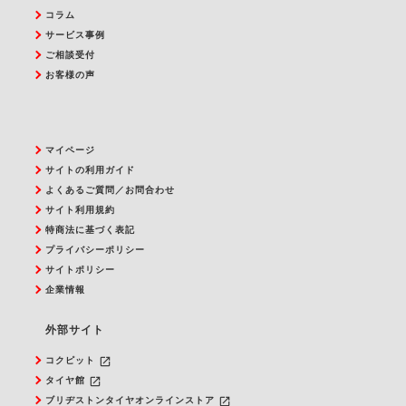
コラム
サービス事例
ご相談受付
お客様の声
マイページ
サイトの利用ガイド
よくあるご質問／お問合わせ
サイト利用規約
特商法に基づく表記
プライバシーポリシー
サイトポリシー
企業情報
外部サイト
launch
コクピット
launch
タイヤ館
launch
ブリヂストンタイヤオンラインストア