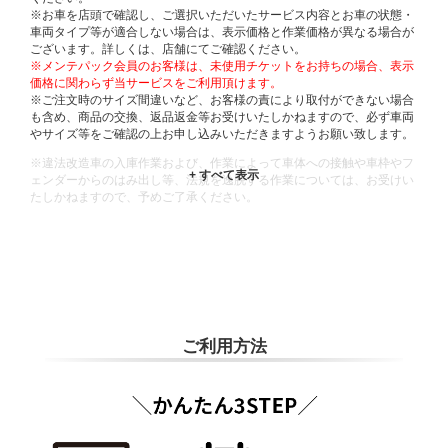
※お車を店頭で確認し、ご選択いただいたサービス内容とお車の状態・
車両タイプ等が適合しない場合は、表示価格と作業価格が異なる場合が
ございます。詳しくは、店舗にてご確認ください。
※メンテパック会員のお客様は、未使用チケットをお持ちの場合、表示
価格に関わらず当サービスをご利用頂けます。
※ご注文時のサイズ間違いなど、お客様の責により取付ができない場合
も含め、商品の交換、返品返金等お受けいたしかねますので、必ず車両
やサイズ等をご確認の上お申し込みいただきますようお願い致します。
※違法改造車の入庫作業および、作業によって車体への接触や車枠やフ
ェンダーからのはみ出し等、法規を逸脱する作業については、お受けい
たしかねますので、予めご了承ください。
※輸入車や一部希少車種等には対応できない場合もございます。
※おクルマの状態(作業の安全性を確保できない場合など含め)によって
は、ご来店当日であっても、作業をお断りさせて頂く場合もございま
す。
ADDITIONAL
INFORMATION
ご利用方法