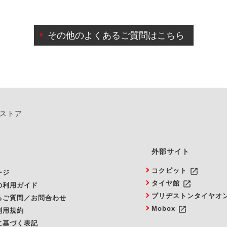
わせに限り、同時にご予約が出来ないものもございます。
日前までマイページからの予約日変更が可能です。
日前を過ぎている場合のご予約の日時変更につきましては、直
その他のよくあるご質問はこちら
由によりご予約のキャンセルをご希望の際は、直接ご予約いた
ンストア
外部サイト
launch
コクピット
ージ
launch
タイヤ館
の利用ガイド
ブリヂストンタイヤオ
るご質問／お問合わせ
launch
Mobox
利用規約
に基づく表記