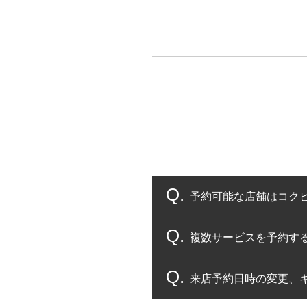
予約可能な店舗はコク
複数サービスを予約す
コクピット・タイヤ館
来店予約日時の変更、
複数サービスのご予約