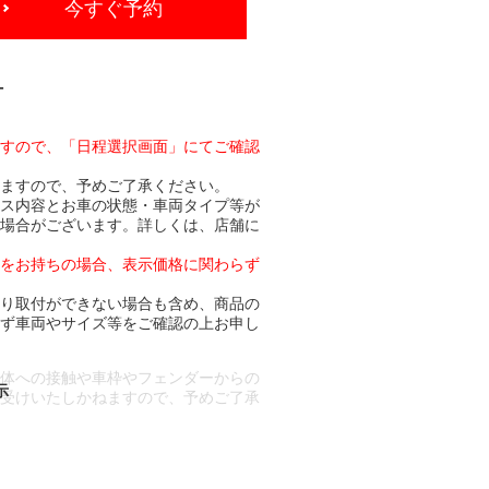
今すぐ予約
-
ますので、「日程選択画面」にてご確認
りますので、予めご了承ください。
ビス内容とお車の状態・車両タイプ等が
る場合がございます。詳しくは、店舗に
トをお持ちの場合、表示価格に関わらず
より取付ができない場合も含め、商品の
必ず車両やサイズ等をご確認の上お申し
車体への接触や車枠やフェンダーからの
お受けいたしかねますので、予めご了承
合もございます。
場合など含め)によっては、ご来店当日
ざいます。