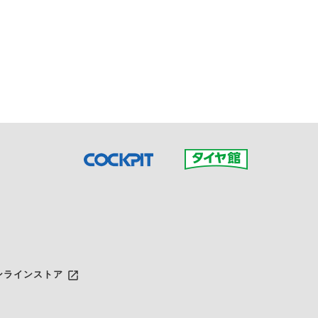
接ご予約の店舗までお問合せ
だいた店舗へご連絡くださ
launch
ンラインストア