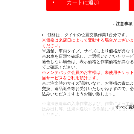
カートに追加
TO
CART
OPTIONS
- 注意事項 
価格は、タイヤの位置交換作業1台分です。
※価格は来店日によって変動する場合がござい
ください。
※店舗、車両タイプ、サイズにより価格が異な
※お車を店頭で確認し、ご選択いただいたサー
適合しない場合は、表示価格と作業価格が異な
てご確認ください。
※メンテパック会員のお客様は、未使用チケッ
当サービスをご利用頂けます。
※ご注文時のサイズ間違いなど、お客様の責に
交換、返品返金等お受けいたしかねますので、
込みいただきますようお願い致します。
※違法改造車の入庫作業および、作業によって
はみ出し等、法規を逸脱する作業については、
ください。
※輸入車や一部希少車種等には対応できない場
※おクルマの状態(作業の安全性を確保できない
であっても、作業をお断りさせて頂く場合もご