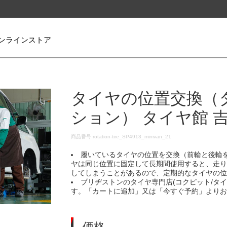
ンラインストア
タイヤの位置交換（
ション） タイヤ館 
DETAILS
商品番号
rotation-tire_SP4913_minivan_21
履いているタイヤの位置を交換（前輪と後輪
ヤは同じ位置に固定して長期間使用すると、走
してしまうことがあるので、定期的なタイヤの
ブリヂストンのタイヤ専門店(コクピット/タ
す。「カートに追加」又は「今すぐ予約」より
価格