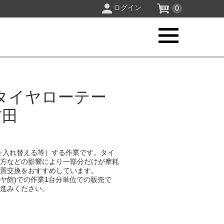
ログイン
0
タイヤローテー
吉田
を入れ替える等）する作業です。タイ
り方などの影響により一部分だけが摩耗
位置交換をおすすめしています。
イヤ館)での作業1台分単位での販売で
お進みください。