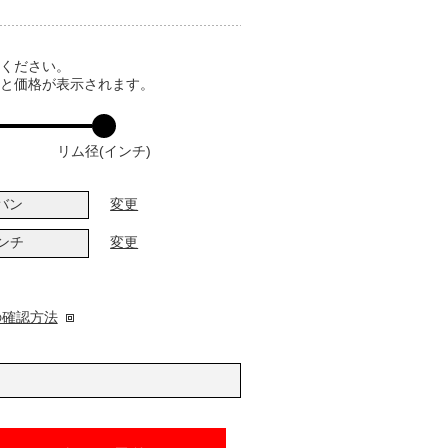
てください。
ると価格が表示されます。
リム径(インチ)
バン
変更
インチ
変更
の確認方法