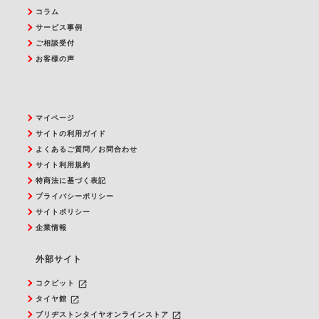
コラム
サービス事例
ご相談受付
お客様の声
マイページ
サイトの利用ガイド
よくあるご質問／お問合わせ
サイト利用規約
特商法に基づく表記
プライバシーポリシー
サイトポリシー
企業情報
外部サイト
launch
コクピット
launch
タイヤ館
launch
ブリヂストンタイヤオンラインストア