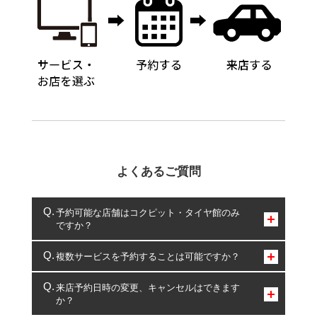
よくあるご質問
予約可能な店舗はコクピット・タイヤ館のみ
ですか？
コクピット・タイヤ館のみとなります。
複数サービスを予約することは可能ですか？
複数サービスのご予約は可能です。
来店予約日時の変更、キャンセルはできます
か？
一部の商品・サービスの組み合わせに限り、同時にご予約が
出来ないものもございます。