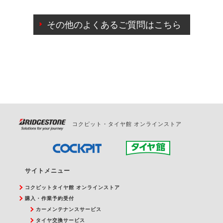
ご来店予約日の3営業日前までマイページからの予約
日変更が可能です。
その他のよくあるご質問はこちら
ご来店予約日の3営業日前を過ぎている場合のご予約
の日時変更につきましては、直接ご予約の店舗まで
お問合せください。
また、やむを得ない事由によりご予約のキャンセル
をご希望の際は、直接ご予約いただいた店舗へご連
絡ください。
コクピット・タイヤ館 オンラインストア
サイトメニュー
コクピットタイヤ館 オンラインストア
購入・作業予約受付
カーメンテナンスサービス
タイヤ交換サービス