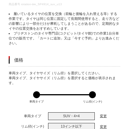
DETAILS
商品番号
rotation-tire_SP4914_suv_u13
履いているタイヤの位置を交換（前輪と後輪を入れ替える等）する
作業です。タイヤは同じ位置に固定して長期間使用すると、走り方など
の影響により一部分だけが摩耗してしまうことがあるので、定期的なタ
イヤの位置交換をおすすめしています。
ブリヂストンのタイヤ専門店(コクピット/タイヤ館)での作業1台分単
位での販売です。「カートに追加」又は「今すぐ予約」よりお進みくだ
さい。
価格
VARIATIONS
車両タイプ、タイヤサイズ（リム径）を選択してください。
車両タイプ、タイヤサイズ（リム径）を選択すると価格が表示されま
す。
車両タイプ
リム径(インチ)
車両タイプ
SUV・4×4
変更
リム径(インチ)
13インチ以下
変更