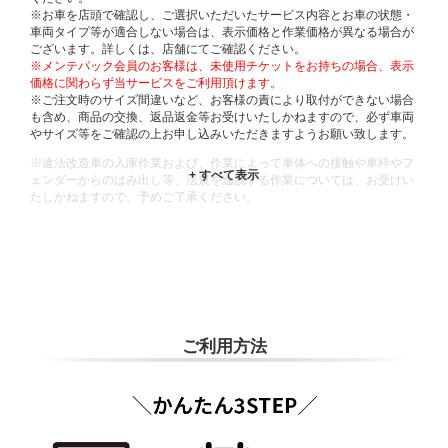
※お車を店頭で確認し、ご選択いただいたサービス内容とお車の状態・
車両タイプ等が適合しない場合は、表示価格と作業価格が異なる場合が
ございます。詳しくは、店舗にてご確認ください。
※メンテパック会員のお客様は、未使用チケットをお持ちの場合、表示
価格に関わらず当サービスをご利用頂けます。
※ご注文時のサイズ間違いなど、お客様の責により取付ができない場合
も含め、商品の交換、返品返金等お受けいたしかねますので、必ず車両
やサイズ等をご確認の上お申し込みいただきますようお願い致します。
※違法改造車の入庫作業および、作業によって車体への接触や車枠やフ
ェンダーからのはみ出し等、法規を逸脱する作業については、お受けい
たしかねますので、予めご了承ください。
※輸入車や一部希少車種等には対応できない場合もございます。
※おクルマの状態(作業の安全性を確保できない場合など含め)によって
は、ご来店当日であっても、作業をお断りさせて頂く場合もございま
す。
ADDITIONAL
INFORMATION
ご利用方法