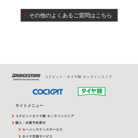
ご来店予約日の3営業日前までマイページからの予約
日変更が可能です。
その他のよくあるご質問はこちら
ご来店予約日の3営業日前を過ぎている場合のご予約
の日時変更につきましては、直接ご予約の店舗まで
お問合せください。
また、やむを得ない事由によりご予約のキャンセル
をご希望の際は、直接ご予約いただいた店舗へご連
絡ください。
コクピット・タイヤ館 オンラインストア
サイトメニュー
コクピットタイヤ館 オンラインストア
購入・作業予約受付
カーメンテナンスサービス
タイヤ交換サービス