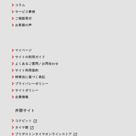
コラム
サービス事例
ご相談受付
お客様の声
マイページ
サイトの利用ガイド
よくあるご質問／お問合わせ
サイト利用規約
特商法に基づく表記
プライバシーポリシー
サイトポリシー
企業情報
外部サイト
launch
コクピット
launch
タイヤ館
launch
ブリヂストンタイヤオンラインストア