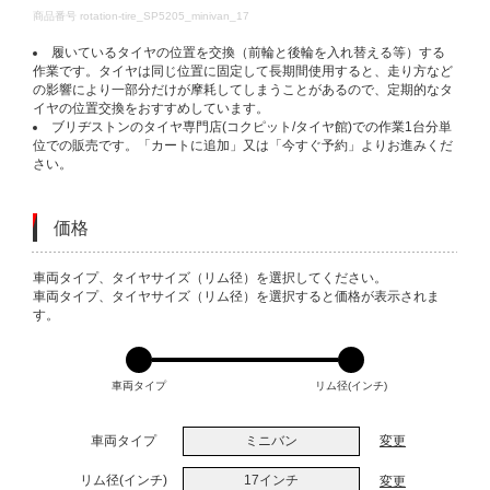
DETAILS
商品番号
rotation-tire_SP5205_minivan_17
履いているタイヤの位置を交換（前輪と後輪を入れ替える等）する
作業です。タイヤは同じ位置に固定して長期間使用すると、走り方など
の影響により一部分だけが摩耗してしまうことがあるので、定期的なタ
イヤの位置交換をおすすめしています。
ブリヂストンのタイヤ専門店(コクピット/タイヤ館)での作業1台分単
位での販売です。「カートに追加」又は「今すぐ予約」よりお進みくだ
さい。
価格
VARIATIONS
車両タイプ、タイヤサイズ（リム径）を選択してください。
車両タイプ、タイヤサイズ（リム径）を選択すると価格が表示されま
す。
車両タイプ
リム径(インチ)
車両タイプ
ミニバン
変更
リム径(インチ)
17インチ
変更