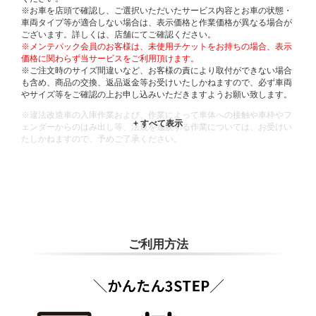
※お車を店頭で確認し、ご選択いただいたサービス内容とお車の状態・
車両タイプ等が適合しない場合は、表示価格と作業価格が異なる場合が
ございます。詳しくは、店舗にてご確認ください。
※メンテパック会員のお客様は、未使用チケットをお持ちの場合、表示
価格に関わらず当サービスをご利用頂けます。
※ご注文時のサイズ間違いなど、お客様の責により取付ができない場合
も含め、商品の交換、返品返金等お受けいたしかねますので、必ず車両
やサイズ等をご確認の上お申し込みいただきますようお願い致します。
※違法改造車の入庫作業および、作業によって車体への接触や車枠やフ
ェンダーからのはみ出し等、法規を逸脱する作業については、お受けい
たしかねますので、予めご了承ください。
※輸入車や一部希少車種等には対応できない場合もございます。
※おクルマの状態(作業の安全性を確保できない場合など含め)によって
は、ご来店当日であっても、作業をお断りさせて頂く場合もございま
す。
ADDITIONAL
INFORMATION
ご利用方法