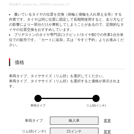
DETAILS
商品番号
rotation-tire_SP5206_imported_21
履いているタイヤの位置を交換（前輪と後輪を入れ替える等）する
作業です。タイヤは同じ位置に固定して長期間使用すると、走り方など
の影響により一部分だけが摩耗してしまうことがあるので、定期的なタ
イヤの位置交換をおすすめしています。
ブリヂストンのタイヤ専門店(コクピット/タイヤ館)での作業1台分単
位での販売です。「カートに追加」又は「今すぐ予約」よりお進みくだ
さい。
価格
VARIATIONS
車両タイプ、タイヤサイズ（リム径）を選択してください。
車両タイプ、タイヤサイズ（リム径）を選択すると価格が表示されま
す。
車両タイプ
リム径(インチ)
車両タイプ
輸入車
変更
リム径(インチ)
21インチ
変更