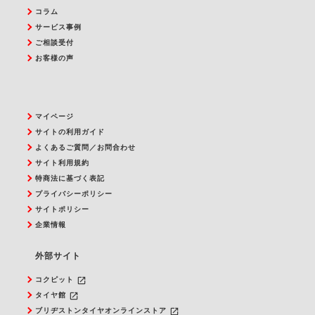
コラム
サービス事例
ご相談受付
お客様の声
マイページ
サイトの利用ガイド
よくあるご質問／お問合わせ
サイト利用規約
特商法に基づく表記
プライバシーポリシー
サイトポリシー
企業情報
外部サイト
launch
コクピット
launch
タイヤ館
launch
ブリヂストンタイヤオンラインストア