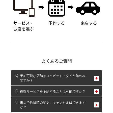
よくあるご質問
予約可能な店舗はコクピット・タイヤ館のみ
ですか？
コクピット・タイヤ館のみとなります。
複数サービスを予約することは可能ですか？
複数サービスのご予約は可能です。
来店予約日時の変更、キャンセルはできます
か？
一部の商品・サービスの組み合わせに限り、同時にご予約が
出来ないものもございます。