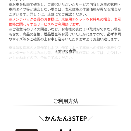
※お車を店頭で確認し、ご選択いただいたサービス内容とお車の状態・
車両タイプ等が適合しない場合は、表示価格と作業価格が異なる場合が
ございます。詳しくは、店舗にてご確認ください。
※メンテパック会員のお客様は、未使用チケットをお持ちの場合、表示
価格に関わらず当サービスをご利用頂けます。
※ご注文時のサイズ間違いなど、お客様の責により取付ができない場合
も含め、商品の交換、返品返金等お受けいたしかねますので、必ず車両
やサイズ等をご確認の上お申し込みいただきますようお願い致します。
※違法改造車の入庫作業および、作業によって車体への接触や車枠やフ
ェンダーからのはみ出し等、法規を逸脱する作業については、お受けい
たしかねますので、予めご了承ください。
※輸入車や一部希少車種等には対応できない場合もございます。
※おクルマの状態(作業の安全性を確保できない場合など含め)によって
は、ご来店当日であっても、作業をお断りさせて頂く場合もございま
す。
ADDITIONAL
INFORMATION
ご利用方法