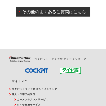
ご来店予約日の3営業日前までマイページからの予約
日変更が可能です。
その他のよくあるご質問はこちら
ご来店予約日の3営業日前を過ぎている場合のご予約
の日時変更につきましては、直接ご予約の店舗まで
お問合せください。
また、やむを得ない事由によりご予約のキャンセル
をご希望の際は、直接ご予約いただいた店舗へご連
絡ください。
コクピット・タイヤ館 オンラインストア
サイトメニュー
コクピットタイヤ館 オンラインストア
購入・作業予約受付
カーメンテナンスサービス
タイヤ交換サービス