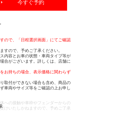
今すぐ予約
-
ますので、「日程選択画面」にてご確認
りますので、予めご了承ください。
ビス内容とお車の状態・車両タイプ等が
る場合がございます。詳しくは、店舗に
トをお持ちの場合、表示価格に関わらず
より取付ができない場合も含め、商品の
必ず車両やサイズ等をご確認の上お申し
車体への接触や車枠やフェンダーからの
お受けいたしかねますので、予めご了承
合もございます。
場合など含め)によっては、ご来店当日
ざいます。