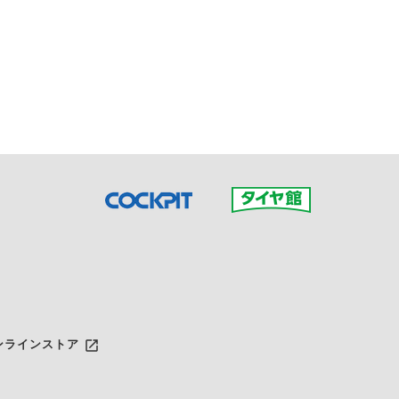
接ご予約の店舗までお問合せ
だいた店舗へご連絡くださ
launch
ンラインストア