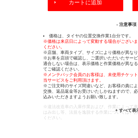
カートに追加
TO
CART
OPTIONS
- 注意事項 
価格は、タイヤの位置交換作業1台分です。
※価格は来店日によって変動する場合がござい
ください。
※店舗、車両タイプ、サイズにより価格が異な
※お車を店頭で確認し、ご選択いただいたサー
適合しない場合は、表示価格と作業価格が異な
てご確認ください。
※メンテパック会員のお客様は、未使用チケッ
当サービスをご利用頂けます。
※ご注文時のサイズ間違いなど、お客様の責に
交換、返品返金等お受けいたしかねますので、
込みいただきますようお願い致します。
※違法改造車の入庫作業および、作業によって
はみ出し等、法規を逸脱する作業については、
ください。
※輸入車や一部希少車種等には対応できない場
※おクルマの状態(作業の安全性を確保できない
であっても、作業をお断りさせて頂く場合もご