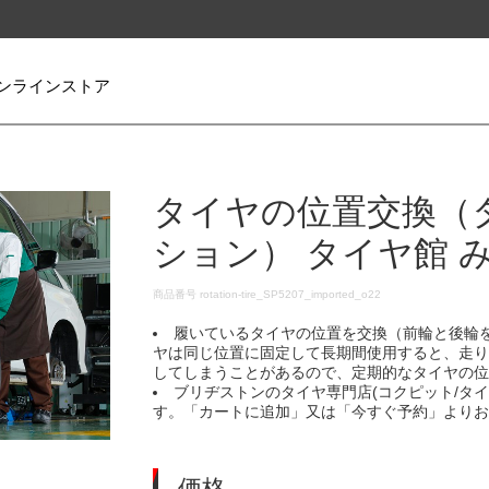
ンラインストア
タイヤの位置交換（
ション） タイヤ館 
DETAILS
商品番号
rotation-tire_SP5207_imported_o22
履いているタイヤの位置を交換（前輪と後輪
ヤは同じ位置に固定して長期間使用すると、走
してしまうことがあるので、定期的なタイヤの
ブリヂストンのタイヤ専門店(コクピット/タ
す。「カートに追加」又は「今すぐ予約」より
価格