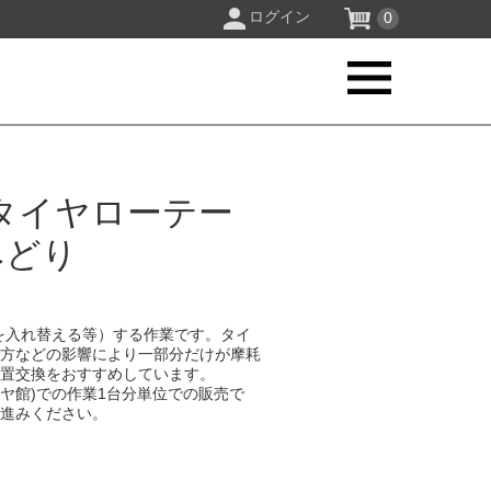
ログイン
0
タイヤローテー
みどり
を入れ替える等）する作業です。タイ
り方などの影響により一部分だけが摩耗
位置交換をおすすめしています。
イヤ館)での作業1台分単位での販売で
お進みください。