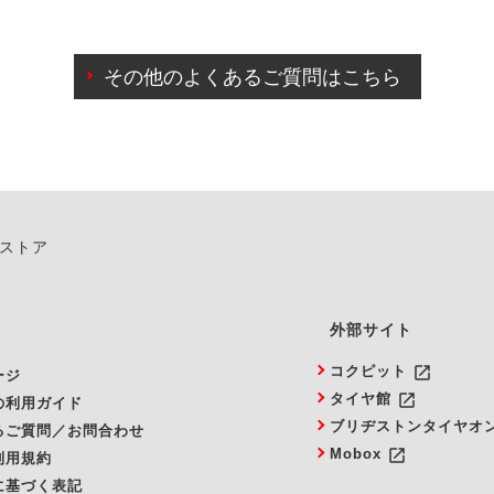
わせに限り、同時にご予約が出来ないものもございます。
日前までマイページからの予約日変更が可能です。
日前を過ぎている場合のご予約の日時変更につきましては、直
その他のよくあるご質問はこちら
由によりご予約のキャンセルをご希望の際は、直接ご予約いた
ンストア
外部サイト
launch
コクピット
ージ
launch
タイヤ館
の利用ガイド
ブリヂストンタイヤオ
るご質問／お問合わせ
launch
Mobox
利用規約
に基づく表記