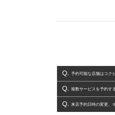
予約可能な店舗はコク
複数サービスを予約す
コクピット・タイヤ館
来店予約日時の変更、
複数サービスのご予約