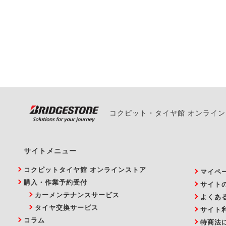
一部の商品・サービスの組み合
ご来店予約日の3営業
ご来店予約日の3営業
ください。
また、やむを得ない事
い。
コクピット・タイヤ館 オンライ
サイトメニュー
コクピットタイヤ館 オンラインストア
マイペ
購入・作業予約受付
サイト
カーメンテナンスサービス
よくあ
タイヤ交換サービス
サイト
コラム
特商法