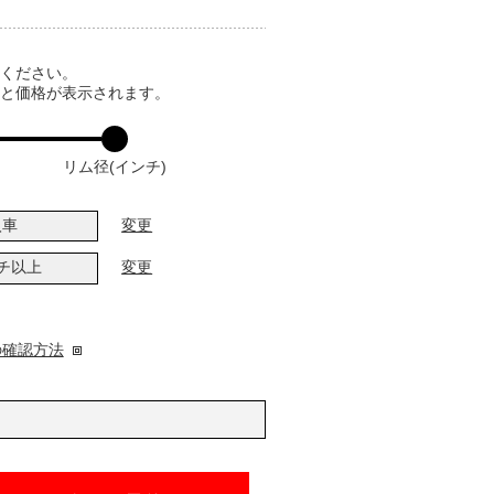
てください。
ると価格が表示されます。
リム径(インチ)
入車
変更
ンチ以上
変更
の確認方法