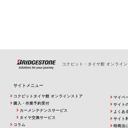
一部の商品・サービスの組み合
ご来店予約日の3営業
ご来店予約日の3営業
ください。
また、やむを得ない事
い。
コクピット・タイヤ館 オンライ
サイトメニュー
コクピットタイヤ館 オンラインストア
マイペ
購入・作業予約受付
サイト
カーメンテナンスサービス
よくあ
タイヤ交換サービス
サイト
コラム
特商法