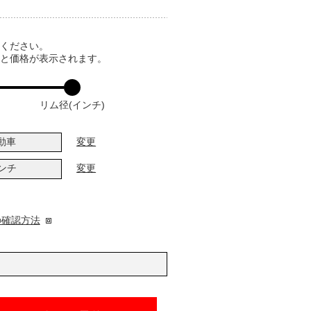
てください。
ると価格が表示されます。
リム径(インチ)
動車
変更
インチ
変更
の確認方法