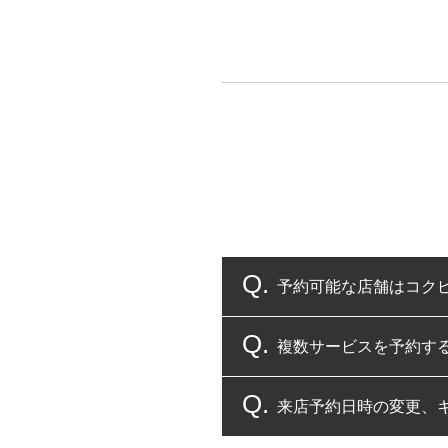
予約可能な店舗はコク
複数サービスを予約す
コクピット・タイヤ館
来店予約日時の変更、
複数サービスのご予約