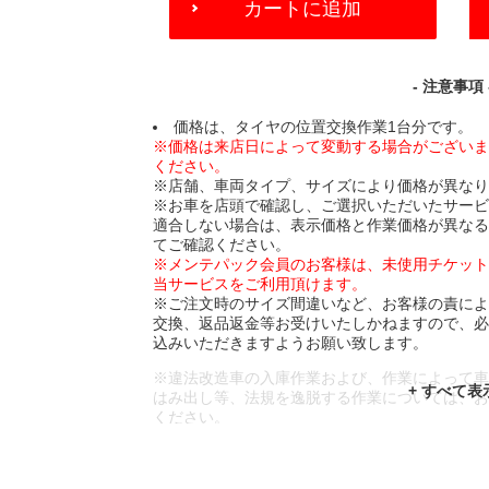
カートに追加
TO
CART
OPTIONS
- 注意事項 
価格は、タイヤの位置交換作業1台分です。
※価格は来店日によって変動する場合がござい
ください。
※店舗、車両タイプ、サイズにより価格が異な
※お車を店頭で確認し、ご選択いただいたサー
適合しない場合は、表示価格と作業価格が異な
てご確認ください。
※メンテパック会員のお客様は、未使用チケッ
当サービスをご利用頂けます。
※ご注文時のサイズ間違いなど、お客様の責に
交換、返品返金等お受けいたしかねますので、
込みいただきますようお願い致します。
※違法改造車の入庫作業および、作業によって
はみ出し等、法規を逸脱する作業については、
ください。
※輸入車や一部希少車種等には対応できない場
※おクルマの状態(作業の安全性を確保できない
であっても、作業をお断りさせて頂く場合もご