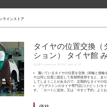
ンラインストア
タイヤの位置交換（
ション） タイヤ館 
DETAILS
商品番号
rotation-tire_SP5207_light-car_20
履いているタイヤの位置を交換（前輪と後輪
ヤは同じ位置に固定して長期間使用すると、走
してしまうことがあるので、定期的なタイヤの
ブリヂストンのタイヤ専門店(コクピット/タ
す。「カートに追加」又は「今すぐ予約」より
価格