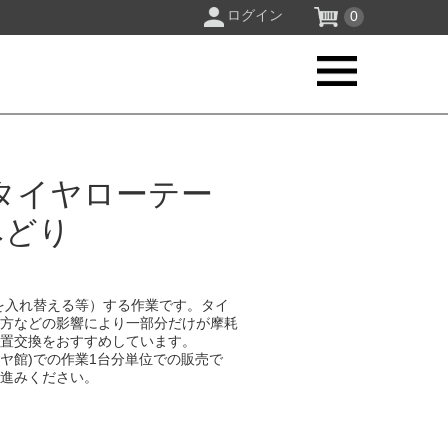
ログイン
0
タイヤローテー
みどり
を入れ替える等）する作業です。タイ
り方などの影響により一部分だけが摩耗
位置交換をおすすめしています。
イヤ館)での作業1台分単位での販売で
お進みください。