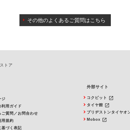
わせに限り、同時にご予約が出来ないものもございます。
日前までマイページからの予約日変更が可能です。
日前を過ぎている場合のご予約の日時変更につきましては、直
その他のよくあるご質問はこちら
由によりご予約のキャンセルをご希望の際は、直接ご予約いた
ンストア
外部サイト
launch
コクピット
ージ
launch
タイヤ館
の利用ガイド
ブリヂストンタイヤオ
るご質問／お問合わせ
launch
Mobox
利用規約
に基づく表記