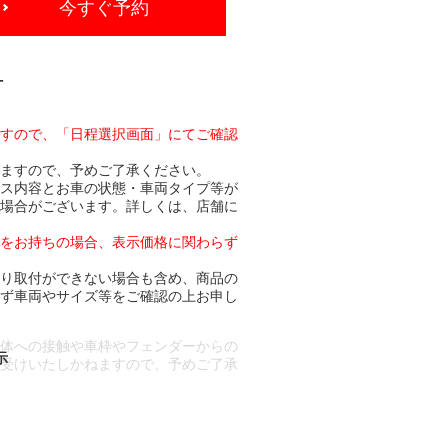
今すぐ予約
-
ますので、「日程選択画面」にてご確認
りますので、予めご了承ください。
ビス内容とお車の状態・車両タイプ等が
る場合がございます。詳しくは、店舗に
トをお持ちの場合、表示価格に関わらず
より取付ができない場合も含め、商品の
必ず車両やサイズ等をご確認の上お申し
車体への接触や車枠やフェンダーからの
お受けいたしかねますので、予めご了承
合もございます。
場合など含め)によっては、ご来店当日
ざいます。