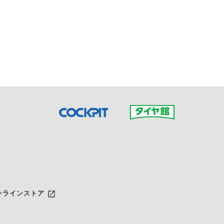
接ご予約の店舗までお問合せ
だいた店舗へご連絡くださ
launch
ンラインストア