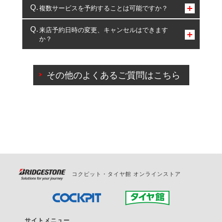
コクピット・タイヤ館のみとなります。
複数サービスを予約することは可能ですか？
複数サービスのご予約は可能です。
来店予約日時の変更、キャンセルはできます
か？
一部の商品・サービスの組み合わせに限り、同時にご予約が
出来ないものもございます。
ご来店予約日の3営業日前までマイページからの予約
日変更が可能です。
その他のよくあるご質問はこちら
ご来店予約日の3営業日前を過ぎている場合のご予約
の日時変更につきましては、直接ご予約の店舗まで
お問合せください。
また、やむを得ない事由によりご予約のキャンセル
をご希望の際は、直接ご予約いただいた店舗へご連
絡ください。
コクピット・タイヤ館 オンラインストア
サイトメニュー