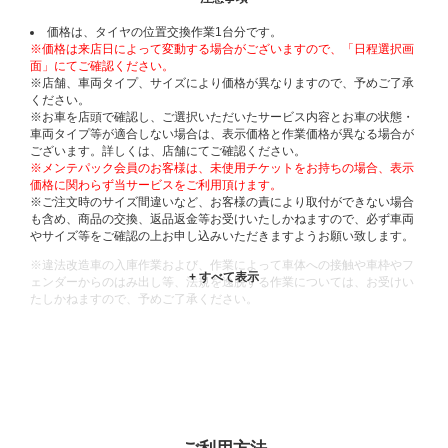
価格は、タイヤの位置交換作業1台分です。
※価格は来店日によって変動する場合がございますので、「日程選択画
面」にてご確認ください。
※店舗、車両タイプ、サイズにより価格が異なりますので、予めご了承
ください。
※お車を店頭で確認し、ご選択いただいたサービス内容とお車の状態・
車両タイプ等が適合しない場合は、表示価格と作業価格が異なる場合が
ございます。詳しくは、店舗にてご確認ください。
※メンテパック会員のお客様は、未使用チケットをお持ちの場合、表示
価格に関わらず当サービスをご利用頂けます。
※ご注文時のサイズ間違いなど、お客様の責により取付ができない場合
も含め、商品の交換、返品返金等お受けいたしかねますので、必ず車両
やサイズ等をご確認の上お申し込みいただきますようお願い致します。
※違法改造車の入庫作業および、作業によって車体への接触や車枠やフ
ェンダーからのはみ出し等、法規を逸脱する作業については、お受けい
たしかねますので、予めご了承ください。
※輸入車や一部希少車種等には対応できない場合もございます。
※おクルマの状態(作業の安全性を確保できない場合など含め)によって
は、ご来店当日であっても、作業をお断りさせて頂く場合もございま
す。
ADDITIONAL
INFORMATION