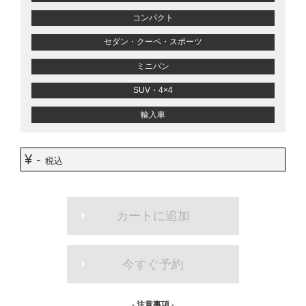
コンパクト
セダン・クーペ・スポーツ
ミニバン
SUV・4×4
輸入車
¥ -
税込
ADD
TO
カートに追加
CART
OPTIONS
今すぐ予約
- 注意事項 -