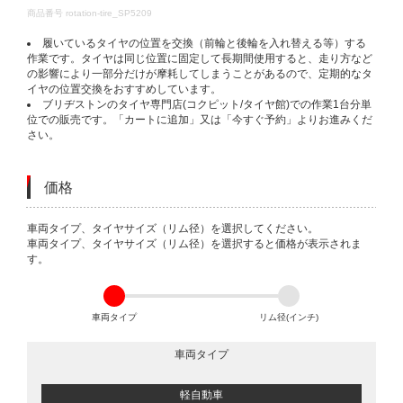
DETAILS
商品番号
rotation-tire_SP5209
履いているタイヤの位置を交換（前輪と後輪を入れ替える等）する
作業です。タイヤは同じ位置に固定して長期間使用すると、走り方など
の影響により一部分だけが摩耗してしまうことがあるので、定期的なタ
イヤの位置交換をおすすめしています。
ブリヂストンのタイヤ専門店(コクピット/タイヤ館)での作業1台分単
位での販売です。「カートに追加」又は「今すぐ予約」よりお進みくだ
さい。
価格
VARIATIONS
車両タイプ、タイヤサイズ（リム径）を選択してください。
車両タイプ、タイヤサイズ（リム径）を選択すると価格が表示されま
す。
車両タイプ
リム径(インチ)
車両タイプ
軽自動車