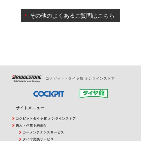
ご来店予約日の3営業日前までマイページからの予約
日変更が可能です。
その他のよくあるご質問はこちら
ご来店予約日の3営業日前を過ぎている場合のご予約
の日時変更につきましては、直接ご予約の店舗まで
お問合せください。
また、やむを得ない事由によりご予約のキャンセル
をご希望の際は、直接ご予約いただいた店舗へご連
絡ください。
コクピット・タイヤ館 オンラインストア
サイトメニュー
コクピットタイヤ館 オンラインストア
購入・作業予約受付
カーメンテナンスサービス
タイヤ交換サービス