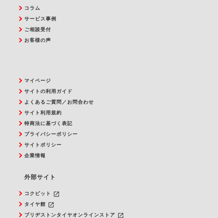
コラム
サービス事例
ご相談受付
お客様の声
マイページ
サイトの利用ガイド
よくあるご質問／お問合わせ
サイト利用規約
特商法に基づく表記
プライバシーポリシー
サイトポリシー
企業情報
外部サイト
launch
コクピット
launch
タイヤ館
launch
ブリヂストンタイヤオンラインストア