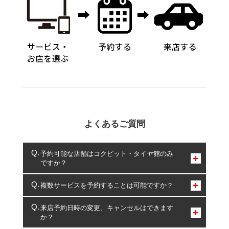
よくあるご質問
予約可能な店舗はコクピット・タイヤ館のみ
ですか？
コクピット・タイヤ館のみとなります。
複数サービスを予約することは可能ですか？
複数サービスのご予約は可能です。
来店予約日時の変更、キャンセルはできます
か？
一部の商品・サービスの組み合わせに限り、同時にご予約が
出来ないものもございます。