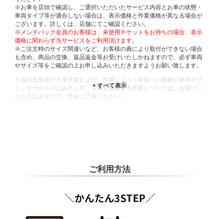
※お車を店頭で確認し、ご選択いただいたサービス内容とお車の状態・
車両タイプ等が適合しない場合は、表示価格と作業価格が異なる場合が
ございます。詳しくは、店舗にてご確認ください。
※メンテパック会員のお客様は、未使用チケットをお持ちの場合、表示
価格に関わらず当サービスをご利用頂けます。
※ご注文時のサイズ間違いなど、お客様の責により取付ができない場合
も含め、商品の交換、返品返金等お受けいたしかねますので、必ず車両
やサイズ等をご確認の上お申し込みいただきますようお願い致します。
※違法改造車の入庫作業および、作業によって車体への接触や車枠やフ
ェンダーからのはみ出し等、法規を逸脱する作業については、お受けい
たしかねますので、予めご了承ください。
※輸入車や一部希少車種等には対応できない場合もございます。
※おクルマの状態(作業の安全性を確保できない場合など含め)によって
は、ご来店当日であっても、作業をお断りさせて頂く場合もございま
す。
ADDITIONAL
INFORMATION
ご利用方法