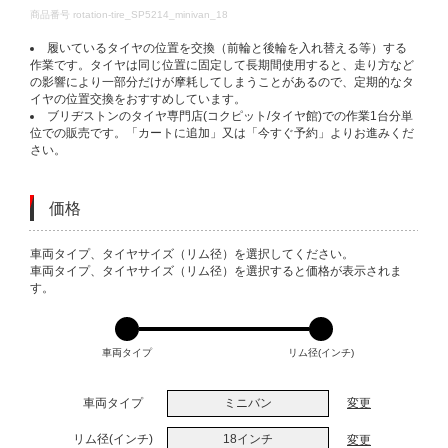
DETAILS
商品番号
rotation-tire_SP5214_minivan_18
履いているタイヤの位置を交換（前輪と後輪を入れ替える等）する
作業です。タイヤは同じ位置に固定して長期間使用すると、走り方など
の影響により一部分だけが摩耗してしまうことがあるので、定期的なタ
イヤの位置交換をおすすめしています。
ブリヂストンのタイヤ専門店(コクピット/タイヤ館)での作業1台分単
位での販売です。「カートに追加」又は「今すぐ予約」よりお進みくだ
さい。
価格
VARIATIONS
車両タイプ、タイヤサイズ（リム径）を選択してください。
車両タイプ、タイヤサイズ（リム径）を選択すると価格が表示されま
す。
車両タイプ
リム径(インチ)
車両タイプ
ミニバン
変更
リム径(インチ)
18インチ
変更