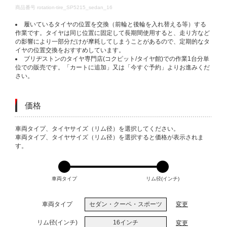
DETAILS
商品番号
rotation-tire_SP5215_sedan_16
履いているタイヤの位置を交換（前輪と後輪を入れ替える等）する
作業です。タイヤは同じ位置に固定して長期間使用すると、走り方など
の影響により一部分だけが摩耗してしまうことがあるので、定期的なタ
イヤの位置交換をおすすめしています。
ブリヂストンのタイヤ専門店(コクピット/タイヤ館)での作業1台分単
位での販売です。「カートに追加」又は「今すぐ予約」よりお進みくだ
さい。
価格
VARIATIONS
車両タイプ、タイヤサイズ（リム径）を選択してください。
車両タイプ、タイヤサイズ（リム径）を選択すると価格が表示されま
す。
車両タイプ
リム径(インチ)
車両タイプ
セダン・クーペ・スポーツ
変更
リム径(インチ)
16インチ
変更