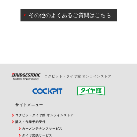
ご来店予約日の3営業日前までマイページからの予約
日変更が可能です。
その他のよくあるご質問はこちら
ご来店予約日の3営業日前を過ぎている場合のご予約
の日時変更につきましては、直接ご予約の店舗まで
お問合せください。
また、やむを得ない事由によりご予約のキャンセル
をご希望の際は、直接ご予約いただいた店舗へご連
絡ください。
コクピット・タイヤ館 オンラインストア
サイトメニュー
コクピットタイヤ館 オンラインストア
購入・作業予約受付
カーメンテナンスサービス
タイヤ交換サービス