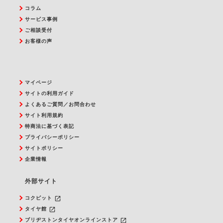
コラム
サービス事例
ご相談受付
お客様の声
マイページ
サイトの利用ガイド
よくあるご質問／お問合わせ
サイト利用規約
特商法に基づく表記
プライバシーポリシー
サイトポリシー
企業情報
外部サイト
launch
コクピット
launch
タイヤ館
launch
ブリヂストンタイヤオンラインストア