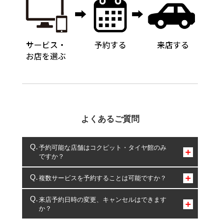
よくあるご質問
予約可能な店舗はコクピット・タイヤ館のみ
ですか？
コクピット・タイヤ館のみとなります。
複数サービスを予約することは可能ですか？
複数サービスのご予約は可能です。
来店予約日時の変更、キャンセルはできます
か？
一部の商品・サービスの組み合わせに限り、同時にご予約が
出来ないものもございます。