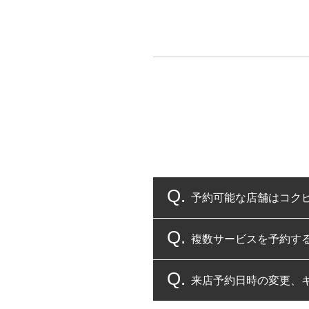
予約可能な店舗はコク
複数サービスを予約す
コクピット・タイヤ館
来店予約日時の変更、
複数サービスのご予約