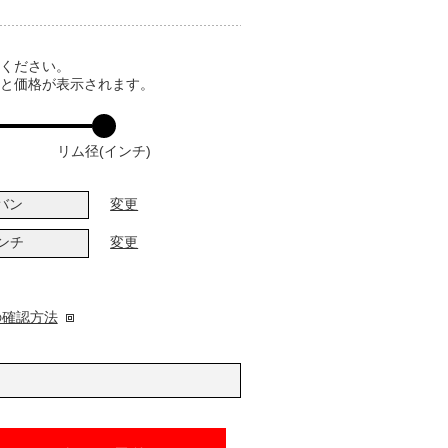
てください。
ると価格が表示されます。
リム径(インチ)
バン
変更
インチ
変更
の確認方法