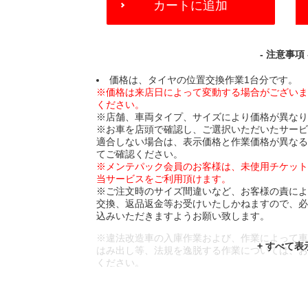
カートに追加
TO
CART
OPTIONS
- 注意事項 
価格は、タイヤの位置交換作業1台分です。
※価格は来店日によって変動する場合がござい
ください。
※店舗、車両タイプ、サイズにより価格が異な
※お車を店頭で確認し、ご選択いただいたサー
適合しない場合は、表示価格と作業価格が異な
てご確認ください。
※メンテパック会員のお客様は、未使用チケッ
当サービスをご利用頂けます。
※ご注文時のサイズ間違いなど、お客様の責に
交換、返品返金等お受けいたしかねますので、
込みいただきますようお願い致します。
※違法改造車の入庫作業および、作業によって
はみ出し等、法規を逸脱する作業については、
ください。
※輸入車や一部希少車種等には対応できない場
※おクルマの状態(作業の安全性を確保できない
であっても、作業をお断りさせて頂く場合もご