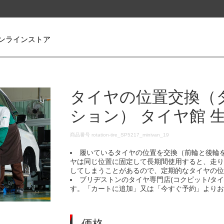
ンラインストア
タイヤの位置交換（
ション） タイヤ館 
DETAILS
商品番号
rotation-tire_SP5217_minivan_19
履いているタイヤの位置を交換（前輪と後輪
ヤは同じ位置に固定して長期間使用すると、走
してしまうことがあるので、定期的なタイヤの
ブリヂストンのタイヤ専門店(コクピット/タ
す。「カートに追加」又は「今すぐ予約」より
価格