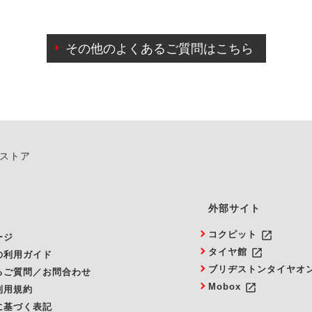
わせに限り、同時にご予約が出来ないものもございます。
日前までマイページからの予約日変更が可能です。
日前を過ぎている場合のご予約の日時変更につきましては、直
その他のよくあるご質問はこちら
由によりご予約のキャンセルをご希望の際は、直接ご予約いた
ンストア
外部サイト
launch
コクピット
ージ
launch
タイヤ館
の利用ガイド
ブリヂストンタイヤオ
るご質問／お問合わせ
launch
Mobox
利用規約
に基づく表記