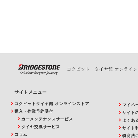
一部の商品・サービスの組み合
ご来店予約日の3営業
ご来店予約日の3営業
ください。
また、やむを得ない事
い。
コクピット・タイヤ館 オンライ
サイトメニュー
コクピットタイヤ館 オンラインストア
マイペ
購入・作業予約受付
サイト
カーメンテナンスサービス
よくあ
タイヤ交換サービス
サイト
コラム
特商法