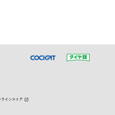
接ご予約の店舗までお問合せ
だいた店舗へご連絡くださ
launch
ンラインストア