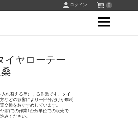
ログイン
0
タイヤローテー
生桑
を入れ替える等）する作業です。タイ
り方などの影響により一部分だけが摩耗
位置交換をおすすめしています。
イヤ館)での作業1台分単位での販売で
お進みください。