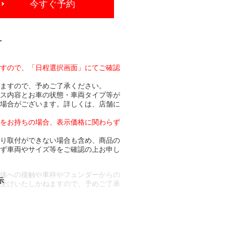
今すぐ予約
-
ますので、「日程選択画面」にてご確認
りますので、予めご了承ください。
ビス内容とお車の状態・車両タイプ等が
る場合がございます。詳しくは、店舗に
トをお持ちの場合、表示価格に関わらず
より取付ができない場合も含め、商品の
必ず車両やサイズ等をご確認の上お申し
車体への接触や車枠やフェンダーからの
お受けいたしかねますので、予めご了承
合もございます。
場合など含め)によっては、ご来店当日
ざいます。