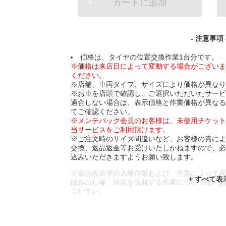
カートに追加
TO
CART
OPTIONS
- 注意事項 
価格は、タイヤの位置交換作業1台分です。
※価格は来店日によって変動する場合がござい
ください。
※店舗、車両タイプ、サイズにより価格が異な
※お車を店頭で確認し、ご選択いただいたサー
適合しない場合は、表示価格と作業価格が異な
てご確認ください。
※メンテパック会員のお客様は、未使用チケッ
当サービスをご利用頂けます。
※ご注文時のサイズ間違いなど、お客様の責に
交換、返品返金等お受けいたしかねますので、
込みいただきますようお願い致します。
※違法改造車の入庫作業および、作業によって
はみ出し等、法規を逸脱する作業については、
ください。
※輸入車や一部希少車種等には対応できない場
※おクルマの状態(作業の安全性を確保できない
であっても、作業をお断りさせて頂く場合もご