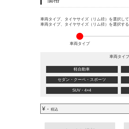
VARIATIONS
車両タイプ、タイヤサイズ（リム径）を選択し
車両タイプ、タイヤサイズ（リム径）を選択す
車両タイプ
車両タイ
軽自動車
セダン・クーペ・スポーツ
SUV・4×4
¥ -
税込
ADD