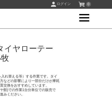
ログイン
0
タイヤローテー
小牧
を入れ替える等）する作業です。タイ
り方などの影響により一部分だけが摩耗
位置交換をおすすめしています。
イヤ館)での作業1台分単位での販売で
お進みください。