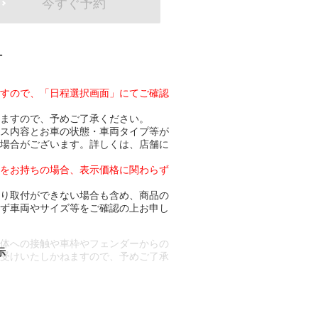
今すぐ予約
-
ますので、「日程選択画面」にてご確認
りますので、予めご了承ください。
ビス内容とお車の状態・車両タイプ等が
る場合がございます。詳しくは、店舗に
トをお持ちの場合、表示価格に関わらず
より取付ができない場合も含め、商品の
必ず車両やサイズ等をご確認の上お申し
車体への接触や車枠やフェンダーからの
お受けいたしかねますので、予めご了承
合もございます。
場合など含め)によっては、ご来店当日
ざいます。