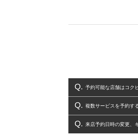
予約可能な店舗はコク
複数サービスを予約す
コクピット・タイヤ館
来店予約日時の変更、
複数サービスのご予約
一部の商品・サービスの組み合