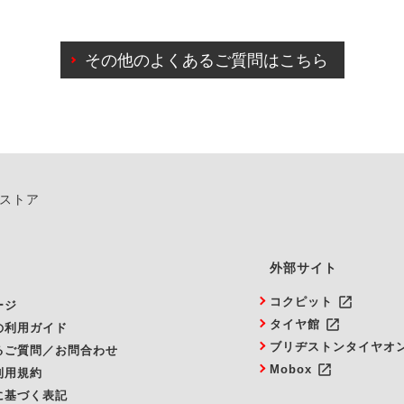
日前までマイページからの予約日変更が可能です。
日前を過ぎている場合のご予約の日時変更につきましては、直
その他のよくあるご質問はこちら
由によりご予約のキャンセルをご希望の際は、直接ご予約いた
ンストア
外部サイト
launch
コクピット
ージ
launch
タイヤ館
の利用ガイド
ブリヂストンタイヤオ
るご質問／お問合わせ
launch
Mobox
利用規約
に基づく表記