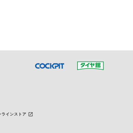
接ご予約の店舗までお問合せ
だいた店舗へご連絡くださ
launch
ンラインストア