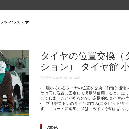
ンラインストア
タイヤの位置交換（
ション） タイヤ館 
DETAILS
商品番号
rotation-tire_SP5224
履いているタイヤの位置を交換（前輪と後輪
ヤは同じ位置に固定して長期間使用すると、走
してしまうことがあるので、定期的なタイヤの
ブリヂストンのタイヤ専門店(コクピット/タ
す。「カートに追加」又は「今すぐ予約」より
価格