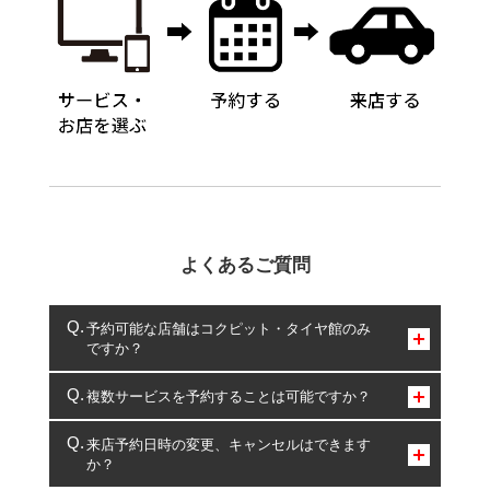
よくあるご質問
予約可能な店舗はコクピット・タイヤ館のみ
ですか？
コクピット・タイヤ館のみとなります。
複数サービスを予約することは可能ですか？
複数サービスのご予約は可能です。
来店予約日時の変更、キャンセルはできます
か？
一部の商品・サービスの組み合わせに限り、同時にご予約が
出来ないものもございます。