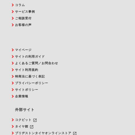
コラム
サービス事例
ご相談受付
お客様の声
マイページ
サイトの利用ガイド
よくあるご質問／お問合わせ
サイト利用規約
特商法に基づく表記
プライバシーポリシー
サイトポリシー
企業情報
外部サイト
launch
コクピット
launch
タイヤ館
launch
ブリヂストンタイヤオンラインストア