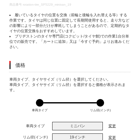
DETAILS
商品番号
rotation-tire_SP5229_minivan_19
履いているタイヤの位置を交換（前輪と後輪を入れ替える等）する
作業です。タイヤは同じ位置に固定して長期間使用すると、走り方など
の影響により一部分だけが摩耗してしまうことがあるので、定期的なタ
イヤの位置交換をおすすめしています。
ブリヂストンのタイヤ専門店(コクピット/タイヤ館)での作業1台分単
位での販売です。「カートに追加」又は「今すぐ予約」よりお進みくだ
さい。
価格
VARIATIONS
車両タイプ、タイヤサイズ（リム径）を選択してください。
車両タイプ、タイヤサイズ（リム径）を選択すると価格が表示されま
す。
車両タイプ
リム径(インチ)
車両タイプ
ミニバン
変更
リム径(インチ)
19インチ
変更