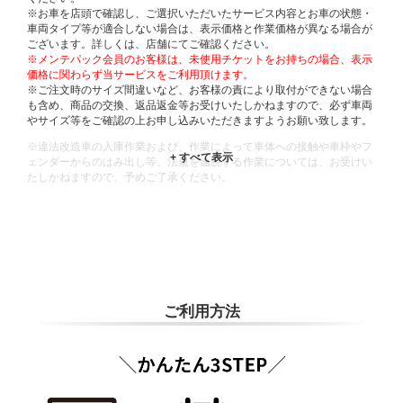
※お車を店頭で確認し、ご選択いただいたサービス内容とお車の状態・
車両タイプ等が適合しない場合は、表示価格と作業価格が異なる場合が
ございます。詳しくは、店舗にてご確認ください。
※メンテパック会員のお客様は、未使用チケットをお持ちの場合、表示
価格に関わらず当サービスをご利用頂けます。
※ご注文時のサイズ間違いなど、お客様の責により取付ができない場合
も含め、商品の交換、返品返金等お受けいたしかねますので、必ず車両
やサイズ等をご確認の上お申し込みいただきますようお願い致します。
※違法改造車の入庫作業および、作業によって車体への接触や車枠やフ
ェンダーからのはみ出し等、法規を逸脱する作業については、お受けい
たしかねますので、予めご了承ください。
※輸入車や一部希少車種等には対応できない場合もございます。
※おクルマの状態(作業の安全性を確保できない場合など含め)によって
は、ご来店当日であっても、作業をお断りさせて頂く場合もございま
す。
ADDITIONAL
INFORMATION
ご利用方法