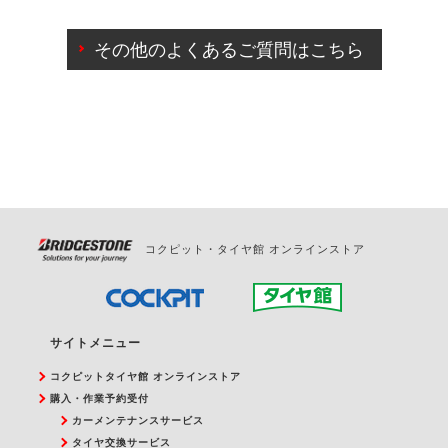
ご来店予約日の3営業日前までマイページからの予約
日変更が可能です。
その他のよくあるご質問はこちら
ご来店予約日の3営業日前を過ぎている場合のご予約
の日時変更につきましては、直接ご予約の店舗まで
お問合せください。
また、やむを得ない事由によりご予約のキャンセル
をご希望の際は、直接ご予約いただいた店舗へご連
絡ください。
コクピット・タイヤ館 オンラインストア
サイトメニュー
コクピットタイヤ館 オンラインストア
購入・作業予約受付
カーメンテナンスサービス
タイヤ交換サービス