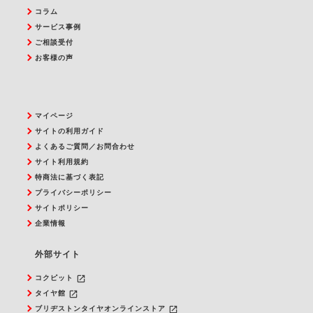
コラム
サービス事例
ご相談受付
お客様の声
マイページ
サイトの利用ガイド
よくあるご質問／お問合わせ
サイト利用規約
特商法に基づく表記
プライバシーポリシー
サイトポリシー
企業情報
外部サイト
launch
コクピット
launch
タイヤ館
launch
ブリヂストンタイヤオンラインストア