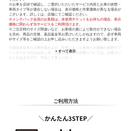
※お車を店頭で確認し、ご選択いただいたサービス内容とお車の状態・
車両タイプ等が適合しない場合は、表示価格と作業価格が異なる場合が
ございます。詳しくは、店舗にてご確認ください。
※メンテパック会員のお客様は、未使用チケットをお持ちの場合、表示
価格に関わらず当サービスをご利用頂けます。
※ご注文時のサイズ間違いなど、お客様の責により取付ができない場合
も含め、商品の交換、返品返金等お受けいたしかねますので、必ず車両
やサイズ等をご確認の上お申し込みいただきますようお願い致します。
※違法改造車の入庫作業および、作業によって車体への接触や車枠やフ
ェンダーからのはみ出し等、法規を逸脱する作業については、お受けい
たしかねますので、予めご了承ください。
※輸入車や一部希少車種等には対応できない場合もございます。
※おクルマの状態(作業の安全性を確保できない場合など含め)によって
は、ご来店当日であっても、作業をお断りさせて頂く場合もございま
す。
ADDITIONAL
INFORMATION
ご利用方法