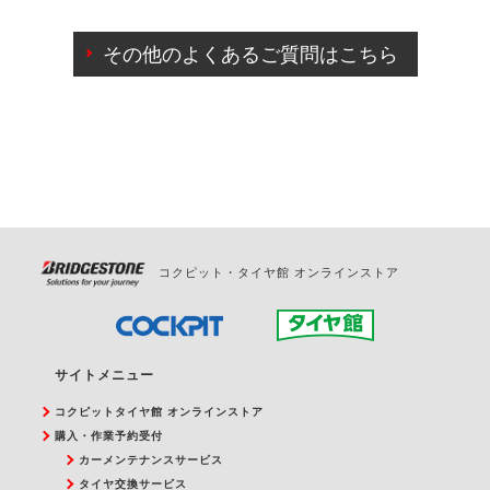
ご来店予約日の3営業日前までマイページからの予約
日変更が可能です。
その他のよくあるご質問はこちら
ご来店予約日の3営業日前を過ぎている場合のご予約
の日時変更につきましては、直接ご予約の店舗まで
お問合せください。
また、やむを得ない事由によりご予約のキャンセル
をご希望の際は、直接ご予約いただいた店舗へご連
絡ください。
コクピット・タイヤ館 オンラインストア
サイトメニュー
コクピットタイヤ館 オンラインストア
購入・作業予約受付
カーメンテナンスサービス
タイヤ交換サービス