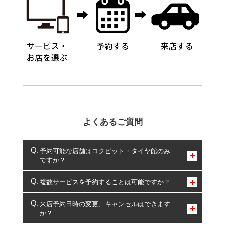
よくあるご質問
予約可能な店舗はコクピット・タイヤ館のみ
ですか？
コクピット・タイヤ館のみとなります。
複数サービスを予約することは可能ですか？
複数サービスのご予約は可能です。
来店予約日時の変更、キャンセルはできます
か？
一部の商品・サービスの組み合わせに限り、同時にご予約が
出来ないものもございます。