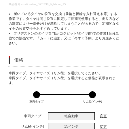
DETAILS
商品番号
rotation-tire_SP5238_light-car_15
履いているタイヤの位置を交換（前輪と後輪を入れ替える等）する
作業です。タイヤは同じ位置に固定して長期間使用すると、走り方など
の影響により一部分だけが摩耗してしまうことがあるので、定期的なタ
イヤの位置交換をおすすめしています。
ブリヂストンのタイヤ専門店(コクピット/タイヤ館)での作業1台分単
位での販売です。「カートに追加」又は「今すぐ予約」よりお進みくだ
さい。
価格
VARIATIONS
車両タイプ、タイヤサイズ（リム径）を選択してください。
車両タイプ、タイヤサイズ（リム径）を選択すると価格が表示されま
す。
車両タイプ
リム径(インチ)
車両タイプ
軽自動車
変更
リム径(インチ)
15インチ
変更