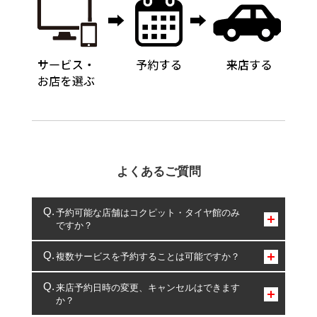
よくあるご質問
予約可能な店舗はコクピット・タイヤ館のみ
ですか？
コクピット・タイヤ館のみとなります。
複数サービスを予約することは可能ですか？
複数サービスのご予約は可能です。
来店予約日時の変更、キャンセルはできます
か？
一部の商品・サービスの組み合わせに限り、同時にご予約が
出来ないものもございます。