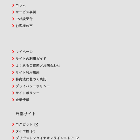
コラム
サービス事例
ご相談受付
お客様の声
マイページ
サイトの利用ガイド
よくあるご質問／お問合わせ
サイト利用規約
特商法に基づく表記
プライバシーポリシー
サイトポリシー
企業情報
外部サイト
launch
コクピット
launch
タイヤ館
launch
ブリヂストンタイヤオンラインストア