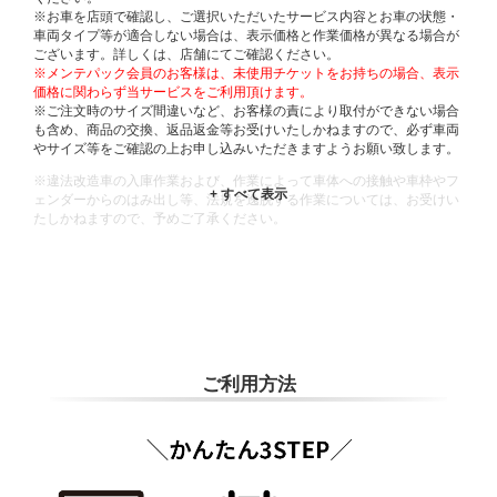
※お車を店頭で確認し、ご選択いただいたサービス内容とお車の状態・
車両タイプ等が適合しない場合は、表示価格と作業価格が異なる場合が
ございます。詳しくは、店舗にてご確認ください。
※メンテパック会員のお客様は、未使用チケットをお持ちの場合、表示
価格に関わらず当サービスをご利用頂けます。
※ご注文時のサイズ間違いなど、お客様の責により取付ができない場合
も含め、商品の交換、返品返金等お受けいたしかねますので、必ず車両
やサイズ等をご確認の上お申し込みいただきますようお願い致します。
※違法改造車の入庫作業および、作業によって車体への接触や車枠やフ
ェンダーからのはみ出し等、法規を逸脱する作業については、お受けい
たしかねますので、予めご了承ください。
※輸入車や一部希少車種等には対応できない場合もございます。
※おクルマの状態(作業の安全性を確保できない場合など含め)によって
は、ご来店当日であっても、作業をお断りさせて頂く場合もございま
す。
ADDITIONAL
INFORMATION
ご利用方法