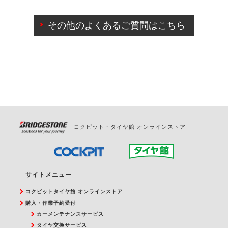
ご来店予約日の3営業日前までマイページからの予約
日変更が可能です。
その他のよくあるご質問はこちら
ご来店予約日の3営業日前を過ぎている場合のご予約
の日時変更につきましては、直接ご予約の店舗まで
お問合せください。
また、やむを得ない事由によりご予約のキャンセル
をご希望の際は、直接ご予約いただいた店舗へご連
絡ください。
コクピット・タイヤ館 オンラインストア
サイトメニュー
コクピットタイヤ館 オンラインストア
購入・作業予約受付
カーメンテナンスサービス
タイヤ交換サービス