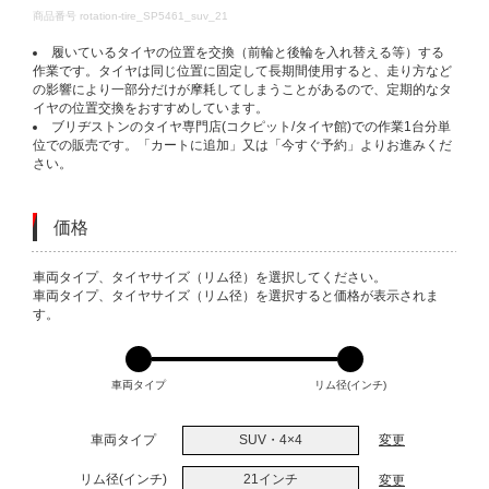
DETAILS
商品番号
rotation-tire_SP5461_suv_21
履いているタイヤの位置を交換（前輪と後輪を入れ替える等）する
作業です。タイヤは同じ位置に固定して長期間使用すると、走り方など
の影響により一部分だけが摩耗してしまうことがあるので、定期的なタ
イヤの位置交換をおすすめしています。
ブリヂストンのタイヤ専門店(コクピット/タイヤ館)での作業1台分単
位での販売です。「カートに追加」又は「今すぐ予約」よりお進みくだ
さい。
価格
VARIATIONS
車両タイプ、タイヤサイズ（リム径）を選択してください。
車両タイプ、タイヤサイズ（リム径）を選択すると価格が表示されま
す。
車両タイプ
リム径(インチ)
車両タイプ
SUV・4×4
変更
リム径(インチ)
21インチ
変更