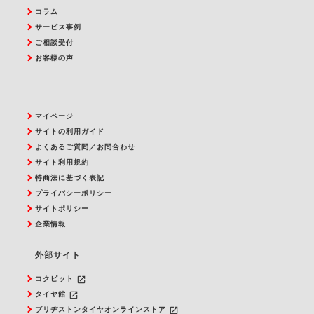
コラム
サービス事例
ご相談受付
お客様の声
マイページ
サイトの利用ガイド
よくあるご質問／お問合わせ
サイト利用規約
特商法に基づく表記
プライバシーポリシー
サイトポリシー
企業情報
外部サイト
launch
コクピット
launch
タイヤ館
launch
ブリヂストンタイヤオンラインストア