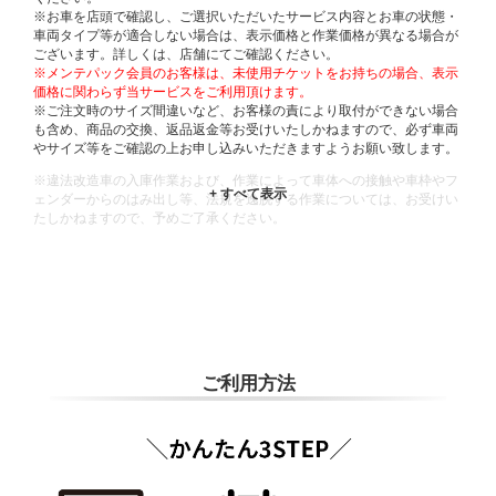
※お車を店頭で確認し、ご選択いただいたサービス内容とお車の状態・
車両タイプ等が適合しない場合は、表示価格と作業価格が異なる場合が
ございます。詳しくは、店舗にてご確認ください。
※メンテパック会員のお客様は、未使用チケットをお持ちの場合、表示
価格に関わらず当サービスをご利用頂けます。
※ご注文時のサイズ間違いなど、お客様の責により取付ができない場合
も含め、商品の交換、返品返金等お受けいたしかねますので、必ず車両
やサイズ等をご確認の上お申し込みいただきますようお願い致します。
※違法改造車の入庫作業および、作業によって車体への接触や車枠やフ
ェンダーからのはみ出し等、法規を逸脱する作業については、お受けい
たしかねますので、予めご了承ください。
※輸入車や一部希少車種等には対応できない場合もございます。
※おクルマの状態(作業の安全性を確保できない場合など含め)によって
は、ご来店当日であっても、作業をお断りさせて頂く場合もございま
す。
ADDITIONAL
INFORMATION
ご利用方法