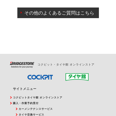
ご来店予約日の3営業日前までマイページからの予約
日変更が可能です。
その他のよくあるご質問はこちら
ご来店予約日の3営業日前を過ぎている場合のご予約
の日時変更につきましては、直接ご予約の店舗まで
お問合せください。
また、やむを得ない事由によりご予約のキャンセル
をご希望の際は、直接ご予約いただいた店舗へご連
絡ください。
コクピット・タイヤ館 オンラインストア
サイトメニュー
コクピットタイヤ館 オンラインストア
購入・作業予約受付
カーメンテナンスサービス
タイヤ交換サービス