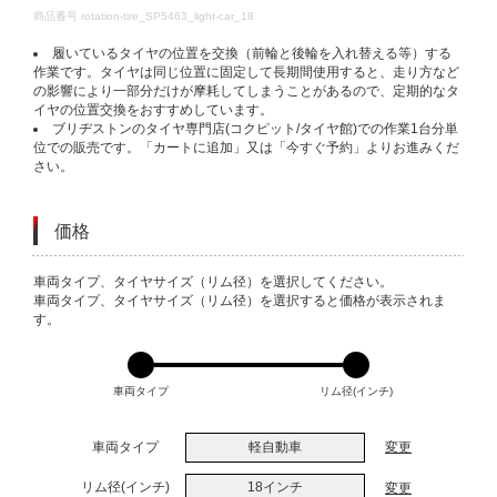
DETAILS
商品番号
rotation-tire_SP5463_light-car_18
履いているタイヤの位置を交換（前輪と後輪を入れ替える等）する
作業です。タイヤは同じ位置に固定して長期間使用すると、走り方など
の影響により一部分だけが摩耗してしまうことがあるので、定期的なタ
イヤの位置交換をおすすめしています。
ブリヂストンのタイヤ専門店(コクピット/タイヤ館)での作業1台分単
位での販売です。「カートに追加」又は「今すぐ予約」よりお進みくだ
さい。
価格
VARIATIONS
車両タイプ、タイヤサイズ（リム径）を選択してください。
車両タイプ、タイヤサイズ（リム径）を選択すると価格が表示されま
す。
車両タイプ
リム径(インチ)
車両タイプ
軽自動車
変更
リム径(インチ)
18インチ
変更