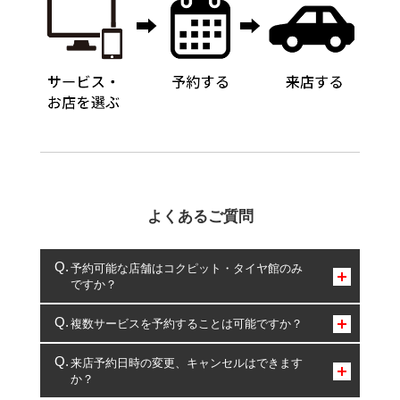
よくあるご質問
予約可能な店舗はコクピット・タイヤ館のみ
ですか？
コクピット・タイヤ館のみとなります。
複数サービスを予約することは可能ですか？
複数サービスのご予約は可能です。
来店予約日時の変更、キャンセルはできます
か？
一部の商品・サービスの組み合わせに限り、同時にご予約が
出来ないものもございます。