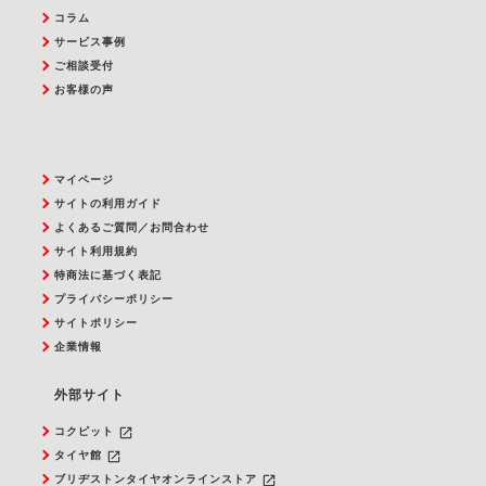
コラム
サービス事例
ご相談受付
お客様の声
マイページ
サイトの利用ガイド
よくあるご質問／お問合わせ
サイト利用規約
特商法に基づく表記
プライバシーポリシー
サイトポリシー
企業情報
外部サイト
launch
コクピット
launch
タイヤ館
launch
ブリヂストンタイヤオンラインストア