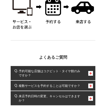
よくあるご質問
予約可能な店舗はコクピット・タイヤ館のみ
ですか？
コクピット・タイヤ館のみとなります。
複数サービスを予約することは可能ですか？
複数サービスのご予約は可能です。
来店予約日時の変更、キャンセルはできます
か？
一部の商品・サービスの組み合わせに限り、同時にご予約が
出来ないものもございます。