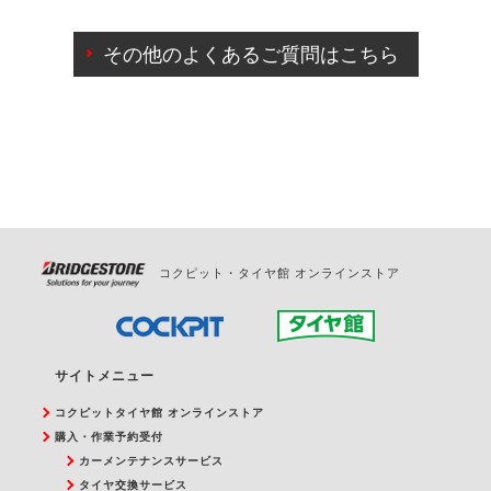
ご来店予約日の3営業日前までマイページからの予約
日変更が可能です。
その他のよくあるご質問はこちら
ご来店予約日の3営業日前を過ぎている場合のご予約
の日時変更につきましては、直接ご予約の店舗まで
お問合せください。
また、やむを得ない事由によりご予約のキャンセル
をご希望の際は、直接ご予約いただいた店舗へご連
絡ください。
コクピット・タイヤ館 オンラインストア
サイトメニュー
コクピットタイヤ館 オンラインストア
購入・作業予約受付
カーメンテナンスサービス
タイヤ交換サービス