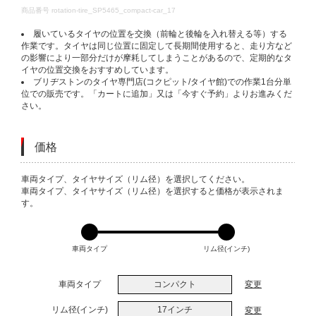
DETAILS
商品番号
rotation-tire_SP5465_compact-car_17
履いているタイヤの位置を交換（前輪と後輪を入れ替える等）する
作業です。タイヤは同じ位置に固定して長期間使用すると、走り方など
の影響により一部分だけが摩耗してしまうことがあるので、定期的なタ
イヤの位置交換をおすすめしています。
ブリヂストンのタイヤ専門店(コクピット/タイヤ館)での作業1台分単
位での販売です。「カートに追加」又は「今すぐ予約」よりお進みくだ
さい。
価格
VARIATIONS
車両タイプ、タイヤサイズ（リム径）を選択してください。
車両タイプ、タイヤサイズ（リム径）を選択すると価格が表示されま
す。
車両タイプ
リム径(インチ)
車両タイプ
コンパクト
変更
リム径(インチ)
17インチ
変更