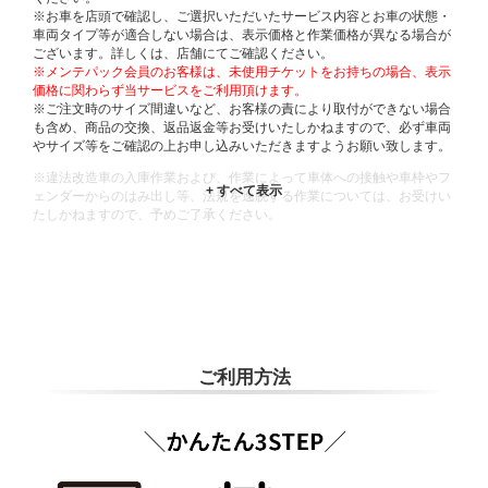
※お車を店頭で確認し、ご選択いただいたサービス内容とお車の状態・
車両タイプ等が適合しない場合は、表示価格と作業価格が異なる場合が
ございます。詳しくは、店舗にてご確認ください。
※メンテパック会員のお客様は、未使用チケットをお持ちの場合、表示
価格に関わらず当サービスをご利用頂けます。
※ご注文時のサイズ間違いなど、お客様の責により取付ができない場合
も含め、商品の交換、返品返金等お受けいたしかねますので、必ず車両
やサイズ等をご確認の上お申し込みいただきますようお願い致します。
※違法改造車の入庫作業および、作業によって車体への接触や車枠やフ
ェンダーからのはみ出し等、法規を逸脱する作業については、お受けい
たしかねますので、予めご了承ください。
※輸入車や一部希少車種等には対応できない場合もございます。
※おクルマの状態(作業の安全性を確保できない場合など含め)によって
は、ご来店当日であっても、作業をお断りさせて頂く場合もございま
す。
ADDITIONAL
INFORMATION
ご利用方法