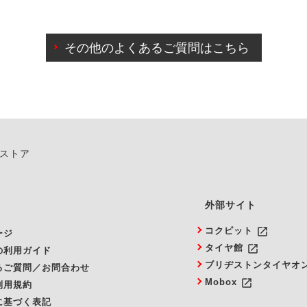
わせに限り、同時にご予約が出来ないものもございます。
日前までマイページからの予約日変更が可能です。
日前を過ぎている場合のご予約の日時変更につきましては、直
その他のよくあるご質問はこちら
由によりご予約のキャンセルをご希望の際は、直接ご予約いた
ンストア
外部サイト
launch
コクピット
ージ
launch
タイヤ館
の利用ガイド
ブリヂストンタイヤオ
るご質問／お問合わせ
launch
Mobox
利用規約
に基づく表記