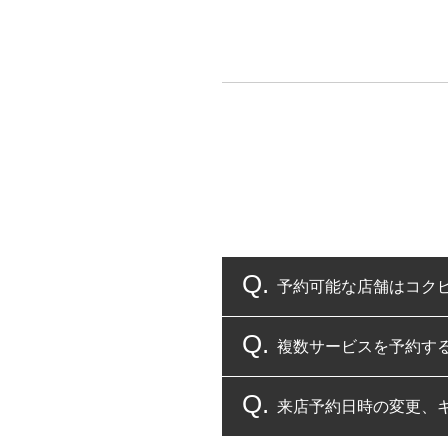
予約可能な店舗はコク
複数サービスを予約す
コクピット・タイヤ館
来店予約日時の変更、
複数サービスのご予約