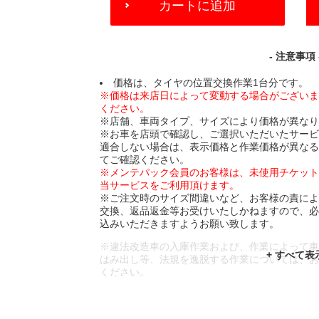
カートに追加
TO
CART
OPTIONS
- 注意事項 
価格は、タイヤの位置交換作業1台分です。
※価格は来店日によって変動する場合がござい
ください。
※店舗、車両タイプ、サイズにより価格が異な
※お車を店頭で確認し、ご選択いただいたサー
適合しない場合は、表示価格と作業価格が異な
てご確認ください。
※メンテパック会員のお客様は、未使用チケッ
当サービスをご利用頂けます。
※ご注文時のサイズ間違いなど、お客様の責に
交換、返品返金等お受けいたしかねますので、
込みいただきますようお願い致します。
※違法改造車の入庫作業および、作業によって
はみ出し等、法規を逸脱する作業については、
ください。
※輸入車や一部希少車種等には対応できない場
※おクルマの状態(作業の安全性を確保できない
であっても、作業をお断りさせて頂く場合もご