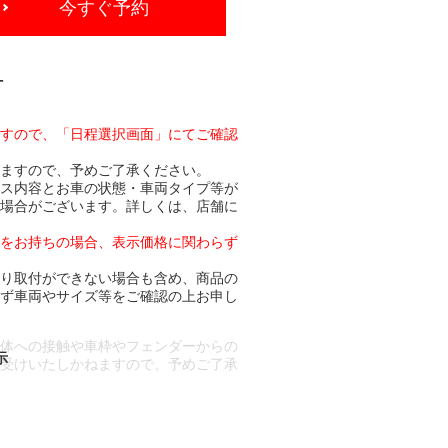
今すぐ予約
-
ますので、「日程選択画面」にてご確認
りますので、予めご了承ください。
ビス内容とお車の状態・車両タイプ等が
る場合がございます。詳しくは、店舗に
トをお持ちの場合、表示価格に関わらず
より取付ができない場合も含め、商品の
必ず車両やサイズ等をご確認の上お申し
車体への接触や車枠やフェンダーからの
お受けいたしかねますので、予めご了承
合もございます。
場合など含め)によっては、ご来店当日
ざいます。