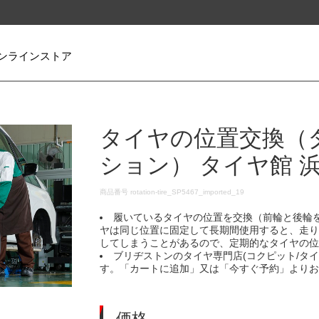
ンラインストア
タイヤの位置交換（
ション） タイヤ館 
DETAILS
商品番号
rotation-tire_SP5467_imported_19
履いているタイヤの位置を交換（前輪と後輪
ヤは同じ位置に固定して長期間使用すると、走
してしまうことがあるので、定期的なタイヤの
ブリヂストンのタイヤ専門店(コクピット/タ
す。「カートに追加」又は「今すぐ予約」より
価格