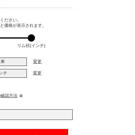
てください。
ると価格が表示されます。
リム径(インチ)
入車
変更
インチ
変更
の確認方法