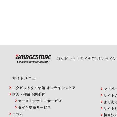
一部の商品・サービスの組み合
ご来店予約日の3営業
ご来店予約日の3営業
ください。
また、やむを得ない事
い。
コクピット・タイヤ館 オンライ
サイトメニュー
コクピットタイヤ館 オンラインストア
マイペ
購入・作業予約受付
サイト
カーメンテナンスサービス
よくあ
タイヤ交換サービス
サイト
コラム
特商法