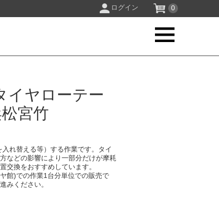
ログイン
0
タイヤローテー
浜松宮竹
を入れ替える等）する作業です。タイ
り方などの影響により一部分だけが摩耗
位置交換をおすすめしています。
イヤ館)での作業1台分単位での販売で
お進みください。