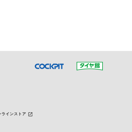
接ご予約の店舗までお問合せ
だいた店舗へご連絡くださ
launch
ンラインストア