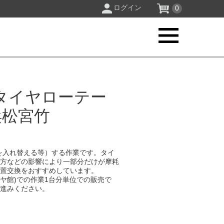
ログイン
0
タイヤローテー
浜松宮竹
を入れ替える等）する作業です。タイ
り方などの影響により一部分だけが摩耗
位置交換をおすすめしています。
イヤ館)での作業1台分単位での販売で
お進みください。