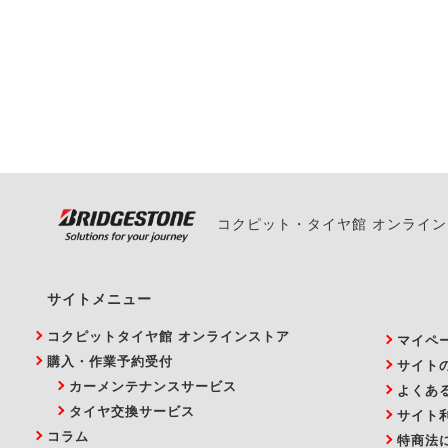
一部の商品・サービスの組み合
ご来店予約日の3営業
ご来店予約日の3営業
ください。
また、やむを得ない事
い。
コクピット・タイヤ館 オンライ
サイトメニュー
コクピットタイヤ館 オンラインストア
マイペ
購入・作業予約受付
サイト
カーメンテナンスサービス
よくあ
タイヤ交換サービス
サイト
コラム
特商法