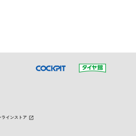
接ご予約の店舗までお問合せ
だいた店舗へご連絡くださ
launch
ンラインストア