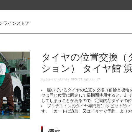
ンラインストア
タイヤの位置交換（
ション） タイヤ館 
DETAILS
商品番号
rotation-tire_SP5467_light-car_17
履いているタイヤの位置を交換（前輪と後輪
ヤは同じ位置に固定して長期間使用すると、走
してしまうことがあるので、定期的なタイヤの
ブリヂストンのタイヤ専門店(コクピット/タ
す。「カートに追加」又は「今すぐ予約」より
価格