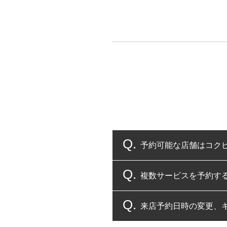
予約可能な店舗はコク
複数サービスを予約す
コクピット・タイヤ館
来店予約日時の変更、
複数サービスのご予約