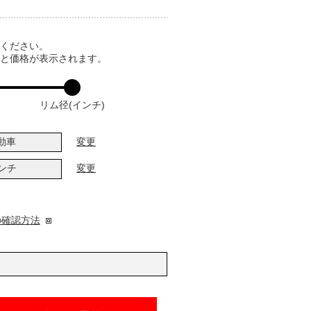
てください。
ると価格が表示されます。
リム径(インチ)
動車
変更
インチ
変更
の確認方法