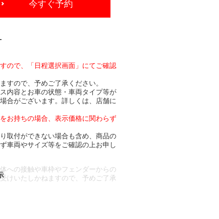
今すぐ予約
-
ますので、「日程選択画面」にてご確認
りますので、予めご了承ください。
ビス内容とお車の状態・車両タイプ等が
る場合がございます。詳しくは、店舗に
トをお持ちの場合、表示価格に関わらず
より取付ができない場合も含め、商品の
必ず車両やサイズ等をご確認の上お申し
車体への接触や車枠やフェンダーからの
お受けいたしかねますので、予めご了承
合もございます。
場合など含め)によっては、ご来店当日
ざいます。