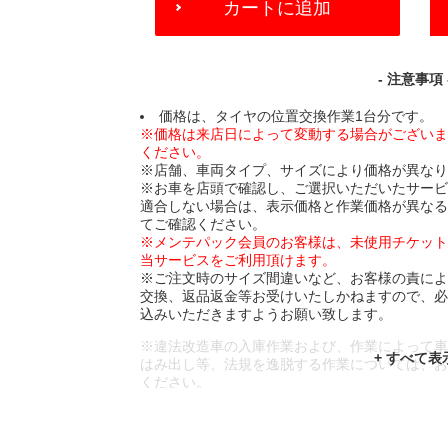
カートに追加
TO
CART
OPTIONS
- 注意事項 
価格は、タイヤの位置交換作業1台分です。
※価格は来店日によって変動する場合がござい
ください。
※店舗、車両タイプ、サイズにより価格が異な
※お車を店頭で確認し、ご選択いただいたサー
適合しない場合は、表示価格と作業価格が異な
てご確認ください。
※メンテパック会員のお客様は、未使用チケッ
当サービスをご利用頂けます。
※ご注文時のサイズ間違いなど、お客様の責に
交換、返品返金等お受けいたしかねますので、
込みいただきますようお願い致します。
※違法改造車の入庫作業および、作業によって
はみ出し等、法規を逸脱する作業については、
ください。
※輸入車や一部希少車種等には対応できない場
※おクルマの状態(作業の安全性を確保できない
であっても、作業をお断りさせて頂く場合もご