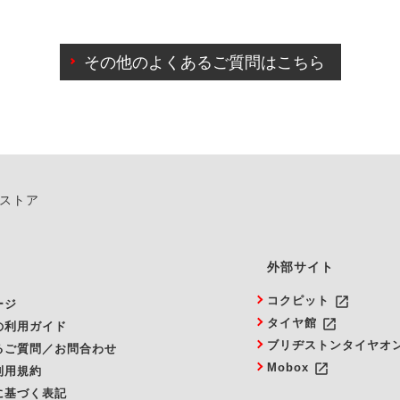
わせに限り、同時にご予約が出来ないものもございます。
日前までマイページからの予約日変更が可能です。
日前を過ぎている場合のご予約の日時変更につきましては、直
その他のよくあるご質問はこちら
由によりご予約のキャンセルをご希望の際は、直接ご予約いた
ンストア
外部サイト
launch
コクピット
ージ
launch
タイヤ館
の利用ガイド
ブリヂストンタイヤオ
るご質問／お問合わせ
launch
Mobox
利用規約
に基づく表記