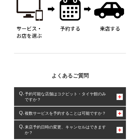
よくあるご質問
予約可能な店舗はコクピット・タイヤ館のみ
ですか？
コクピット・タイヤ館のみとなります。
複数サービスを予約することは可能ですか？
複数サービスのご予約は可能です。
来店予約日時の変更、キャンセルはできます
か？
一部の商品・サービスの組み合わせに限り、同時にご予約が
出来ないものもございます。