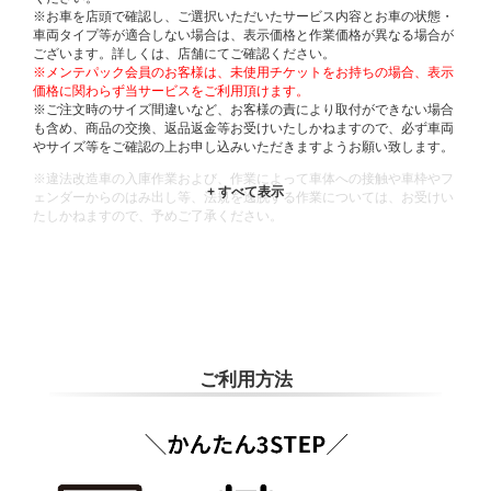
※お車を店頭で確認し、ご選択いただいたサービス内容とお車の状態・
車両タイプ等が適合しない場合は、表示価格と作業価格が異なる場合が
ございます。詳しくは、店舗にてご確認ください。
※メンテパック会員のお客様は、未使用チケットをお持ちの場合、表示
価格に関わらず当サービスをご利用頂けます。
※ご注文時のサイズ間違いなど、お客様の責により取付ができない場合
も含め、商品の交換、返品返金等お受けいたしかねますので、必ず車両
やサイズ等をご確認の上お申し込みいただきますようお願い致します。
※違法改造車の入庫作業および、作業によって車体への接触や車枠やフ
ェンダーからのはみ出し等、法規を逸脱する作業については、お受けい
たしかねますので、予めご了承ください。
※輸入車や一部希少車種等には対応できない場合もございます。
※おクルマの状態(作業の安全性を確保できない場合など含め)によって
は、ご来店当日であっても、作業をお断りさせて頂く場合もございま
す。
ADDITIONAL
INFORMATION
ご利用方法