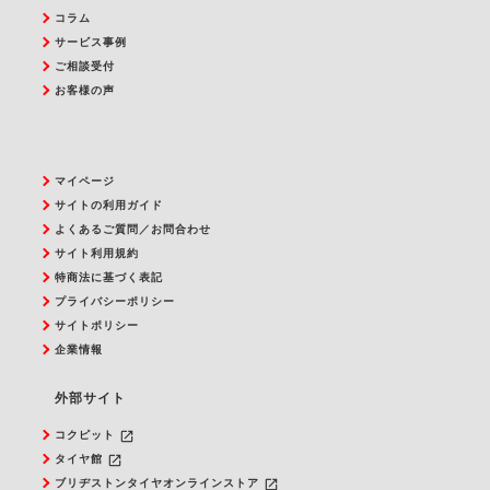
コラム
サービス事例
ご相談受付
お客様の声
マイページ
サイトの利用ガイド
よくあるご質問／お問合わせ
サイト利用規約
特商法に基づく表記
プライバシーポリシー
サイトポリシー
企業情報
外部サイト
launch
コクピット
launch
タイヤ館
launch
ブリヂストンタイヤオンラインストア