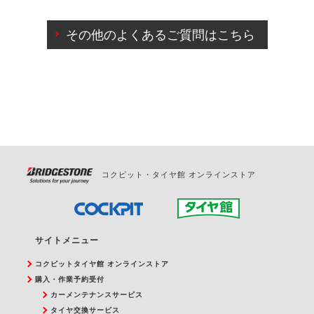
ご来店予約日の3営業日前までマイページからの予約
日変更が可能です。
その他のよくあるご質問はこちら
ご来店予約日の3営業日前を過ぎている場合のご予約
の日時変更につきましては、直接ご予約の店舗まで
お問合せください。
また、やむを得ない事由によりご予約のキャンセル
をご希望の際は、直接ご予約いただいた店舗へご連
絡ください。
コクピット・タイヤ館 オンラインストア
サイトメニュー
コクピットタイヤ館 オンラインストア
購入・作業予約受付
カーメンテナンスサービス
タイヤ交換サービス