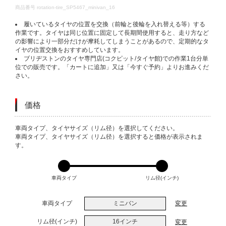
DETAILS
商品番号
rotation-tire_SP5467_minivan_16
履いているタイヤの位置を交換（前輪と後輪を入れ替える等）する
作業です。タイヤは同じ位置に固定して長期間使用すると、走り方など
の影響により一部分だけが摩耗してしまうことがあるので、定期的なタ
イヤの位置交換をおすすめしています。
ブリヂストンのタイヤ専門店(コクピット/タイヤ館)での作業1台分単
位での販売です。「カートに追加」又は「今すぐ予約」よりお進みくだ
さい。
価格
VARIATIONS
車両タイプ、タイヤサイズ（リム径）を選択してください。
車両タイプ、タイヤサイズ（リム径）を選択すると価格が表示されま
す。
車両タイプ
リム径(インチ)
車両タイプ
ミニバン
変更
リム径(インチ)
16インチ
変更