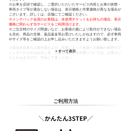
※お車を店頭で確認し、ご選択いただいたサービス内容とお車の状態・
車両タイプ等が適合しない場合は、表示価格と作業価格が異なる場合が
ございます。詳しくは、店舗にてご確認ください。
※メンテパック会員のお客様は、未使用チケットをお持ちの場合、表示
価格に関わらず当サービスをご利用頂けます。
※ご注文時のサイズ間違いなど、お客様の責により取付ができない場合
も含め、商品の交換、返品返金等お受けいたしかねますので、必ず車両
やサイズ等をご確認の上お申し込みいただきますようお願い致します。
※違法改造車の入庫作業および、作業によって車体への接触や車枠やフ
ェンダーからのはみ出し等、法規を逸脱する作業については、お受けい
たしかねますので、予めご了承ください。
※輸入車や一部希少車種等には対応できない場合もございます。
※おクルマの状態(作業の安全性を確保できない場合など含め)によって
は、ご来店当日であっても、作業をお断りさせて頂く場合もございま
す。
ADDITIONAL
INFORMATION
ご利用方法