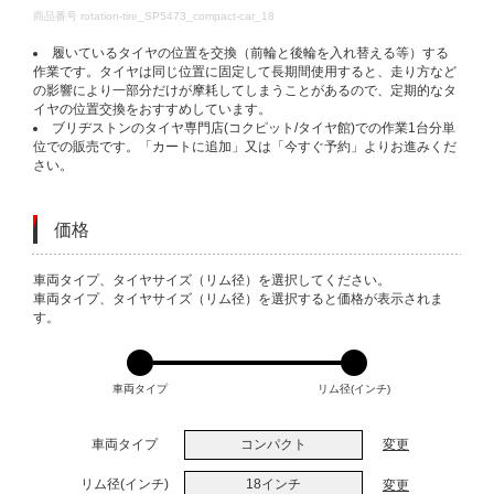
DETAILS
商品番号
rotation-tire_SP5473_compact-car_18
履いているタイヤの位置を交換（前輪と後輪を入れ替える等）する
作業です。タイヤは同じ位置に固定して長期間使用すると、走り方など
の影響により一部分だけが摩耗してしまうことがあるので、定期的なタ
イヤの位置交換をおすすめしています。
ブリヂストンのタイヤ専門店(コクピット/タイヤ館)での作業1台分単
位での販売です。「カートに追加」又は「今すぐ予約」よりお進みくだ
さい。
価格
VARIATIONS
車両タイプ、タイヤサイズ（リム径）を選択してください。
車両タイプ、タイヤサイズ（リム径）を選択すると価格が表示されま
す。
車両タイプ
リム径(インチ)
車両タイプ
コンパクト
変更
リム径(インチ)
18インチ
変更