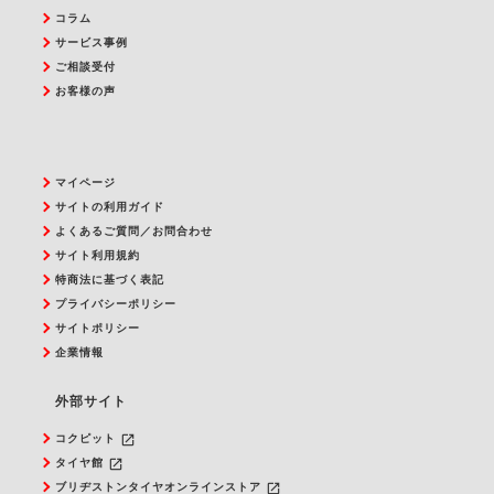
コラム
サービス事例
ご相談受付
お客様の声
マイページ
サイトの利用ガイド
よくあるご質問／お問合わせ
サイト利用規約
特商法に基づく表記
プライバシーポリシー
サイトポリシー
企業情報
外部サイト
launch
コクピット
launch
タイヤ館
launch
ブリヂストンタイヤオンラインストア