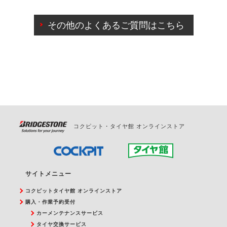
ご来店予約日の3営業日前までマイページからの予約
日変更が可能です。
その他のよくあるご質問はこちら
ご来店予約日の3営業日前を過ぎている場合のご予約
の日時変更につきましては、直接ご予約の店舗まで
お問合せください。
また、やむを得ない事由によりご予約のキャンセル
をご希望の際は、直接ご予約いただいた店舗へご連
絡ください。
コクピット・タイヤ館 オンラインストア
サイトメニュー
コクピットタイヤ館 オンラインストア
購入・作業予約受付
カーメンテナンスサービス
タイヤ交換サービス