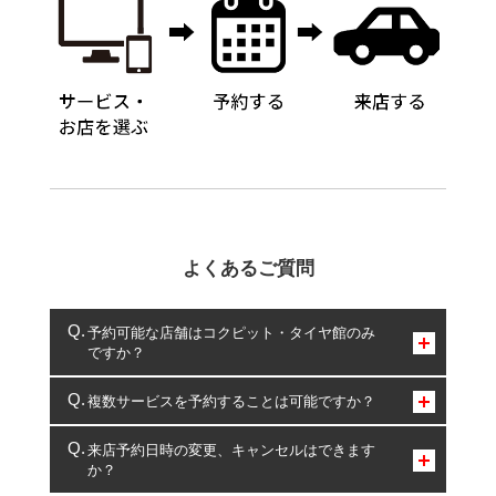
よくあるご質問
予約可能な店舗はコクピット・タイヤ館のみ
ですか？
コクピット・タイヤ館のみとなります。
複数サービスを予約することは可能ですか？
複数サービスのご予約は可能です。
来店予約日時の変更、キャンセルはできます
か？
一部の商品・サービスの組み合わせに限り、同時にご予約が
出来ないものもございます。