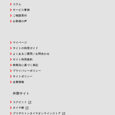
コラム
サービス事例
ご相談受付
お客様の声
マイページ
サイトの利用ガイド
よくあるご質問／お問合わせ
サイト利用規約
特商法に基づく表記
プライバシーポリシー
サイトポリシー
企業情報
外部サイト
launch
コクピット
launch
タイヤ館
launch
ブリヂストンタイヤオンラインストア