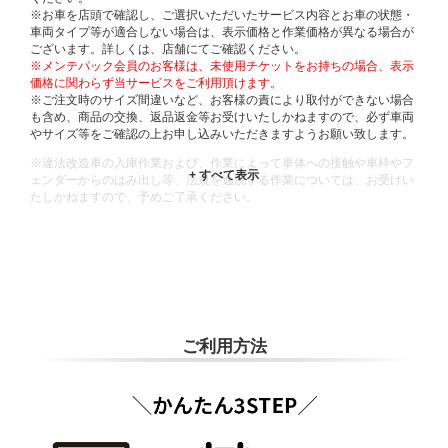
※お車を店頭で確認し、ご選択いただいたサービス内容とお車の状態・
車両タイプ等が適合しない場合は、表示価格と作業価格が異なる場合が
ございます。詳しくは、店舗にてご確認ください。
※メンテパック会員のお客様は、未使用チケットをお持ちの場合、表示
価格に関わらず当サービスをご利用頂けます。
※ご注文時のサイズ間違いなど、お客様の責により取付ができない場合
も含め、商品の交換、返品返金等お受けいたしかねますので、必ず車両
やサイズ等をご確認の上お申し込みいただきますようお願い致します。
※違法改造車の入庫作業および、作業によって車体への接触や車枠やフ
ェンダーからのはみ出し等、法規を逸脱する作業については、お受けい
たしかねますので、予めご了承ください。
※輸入車や一部希少車種等には対応できない場合もございます。
※おクルマの状態(作業の安全性を確保できない場合など含め)によって
は、ご来店当日であっても、作業をお断りさせて頂く場合もございま
す。
ADDITIONAL
INFORMATION
ご利用方法