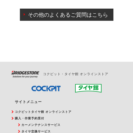
ご来店予約日の3営業日前までマイページからの予約
日変更が可能です。
その他のよくあるご質問はこちら
ご来店予約日の3営業日前を過ぎている場合のご予約
の日時変更につきましては、直接ご予約の店舗まで
お問合せください。
また、やむを得ない事由によりご予約のキャンセル
をご希望の際は、直接ご予約いただいた店舗へご連
絡ください。
コクピット・タイヤ館 オンラインストア
サイトメニュー
コクピットタイヤ館 オンラインストア
購入・作業予約受付
カーメンテナンスサービス
タイヤ交換サービス