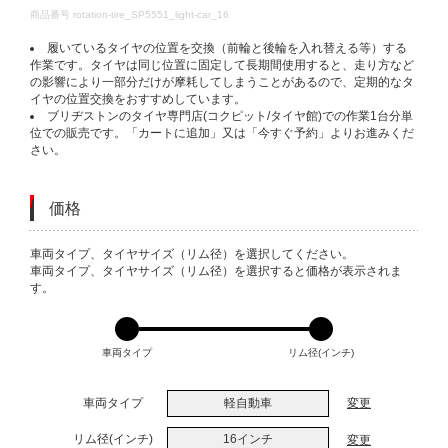
DETAILS
商品番号
rotation-tire_SP5551_light-car_16
履いているタイヤの位置を交換（前輪と後輪を入れ替える等）する
作業です。タイヤは同じ位置に固定して長期間使用すると、走り方など
の影響により一部分だけが摩耗してしまうことがあるので、定期的なタ
イヤの位置交換をおすすめしています。
ブリヂストンのタイヤ専門店(コクピット/タイヤ館)での作業1台分単
位での販売です。「カートに追加」又は「今すぐ予約」よりお進みくだ
さい。
価格
VARIATIONS
車両タイプ、タイヤサイズ（リム径）を選択してください。
車両タイプ、タイヤサイズ（リム径）を選択すると価格が表示されま
す。
車両タイプ
リム径(インチ)
車両タイプ
軽自動車
変更
リム径(インチ)
16インチ
変更