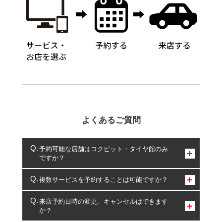
よくあるご質問
予約可能な店舗はコクピット・タイヤ館のみ
ですか？
コクピット・タイヤ館のみとなります。
複数サービスを予約することは可能ですか？
複数サービスのご予約は可能です。
来店予約日時の変更、キャンセルはできます
か？
一部の商品・サービスの組み合わせに限り、同時にご予約が
出来ないものもございます。