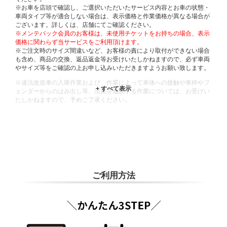
※お車を店頭で確認し、ご選択いただいたサービス内容とお車の状態・
車両タイプ等が適合しない場合は、表示価格と作業価格が異なる場合が
ございます。詳しくは、店舗にてご確認ください。
※メンテパック会員のお客様は、未使用チケットをお持ちの場合、表示
価格に関わらず当サービスをご利用頂けます。
※ご注文時のサイズ間違いなど、お客様の責により取付ができない場合
も含め、商品の交換、返品返金等お受けいたしかねますので、必ず車両
やサイズ等をご確認の上お申し込みいただきますようお願い致します。
※違法改造車の入庫作業および、作業によって車体への接触や車枠やフ
ェンダーからのはみ出し等、法規を逸脱する作業については、お受けい
たしかねますので、予めご了承ください。
※輸入車や一部希少車種等には対応できない場合もございます。
※おクルマの状態(作業の安全性を確保できない場合など含め)によって
は、ご来店当日であっても、作業をお断りさせて頂く場合もございま
す。
ADDITIONAL
INFORMATION
ご利用方法