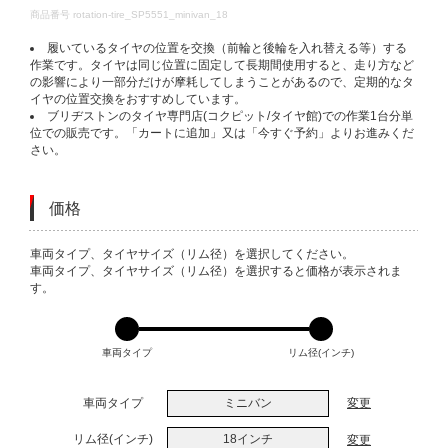
DETAILS
商品番号
rotation-tire_SP5551_minivan_18
履いているタイヤの位置を交換（前輪と後輪を入れ替える等）する
作業です。タイヤは同じ位置に固定して長期間使用すると、走り方など
の影響により一部分だけが摩耗してしまうことがあるので、定期的なタ
イヤの位置交換をおすすめしています。
ブリヂストンのタイヤ専門店(コクピット/タイヤ館)での作業1台分単
位での販売です。「カートに追加」又は「今すぐ予約」よりお進みくだ
さい。
価格
VARIATIONS
車両タイプ、タイヤサイズ（リム径）を選択してください。
車両タイプ、タイヤサイズ（リム径）を選択すると価格が表示されま
す。
車両タイプ
リム径(インチ)
車両タイプ
ミニバン
変更
リム径(インチ)
18インチ
変更