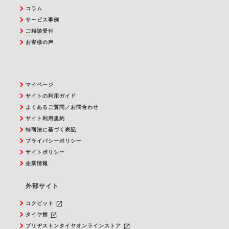
コラム
サービス事例
ご相談受付
お客様の声
マイページ
サイトの利用ガイド
よくあるご質問／お問合わせ
サイト利用規約
特商法に基づく表記
プライバシーポリシー
サイトポリシー
企業情報
外部サイト
launch
コクピット
launch
タイヤ館
launch
ブリヂストンタイヤオンラインストア