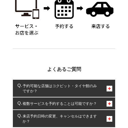
よくあるご質問
予約可能な店舗はコクピット・タイヤ館のみ
ですか？
コクピット・タイヤ館のみとなります。
複数サービスを予約することは可能ですか？
複数サービスのご予約は可能です。
来店予約日時の変更、キャンセルはできます
か？
一部の商品・サービスの組み合わせに限り、同時にご予約が
出来ないものもございます。