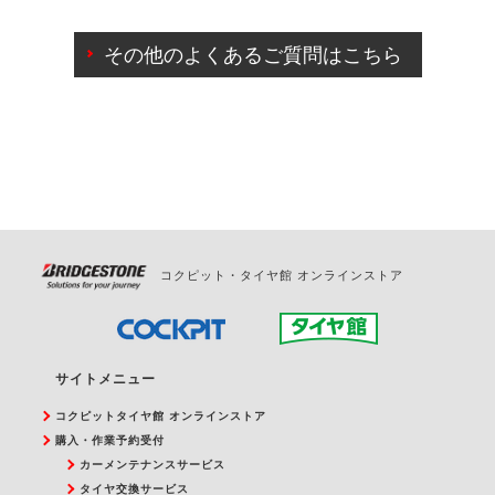
ご来店予約日の3営業日前までマイページからの予約
日変更が可能です。
その他のよくあるご質問はこちら
ご来店予約日の3営業日前を過ぎている場合のご予約
の日時変更につきましては、直接ご予約の店舗まで
お問合せください。
また、やむを得ない事由によりご予約のキャンセル
をご希望の際は、直接ご予約いただいた店舗へご連
絡ください。
コクピット・タイヤ館 オンラインストア
サイトメニュー
コクピットタイヤ館 オンラインストア
購入・作業予約受付
カーメンテナンスサービス
タイヤ交換サービス