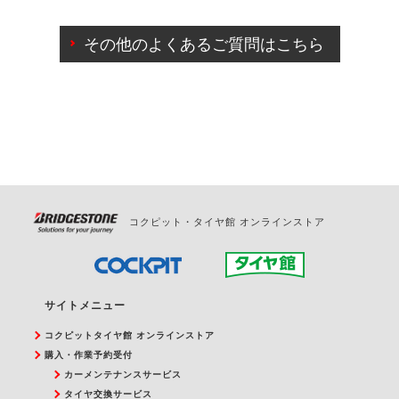
ご来店予約日の3営業日前までマイページからの予約
日変更が可能です。
その他のよくあるご質問はこちら
ご来店予約日の3営業日前を過ぎている場合のご予約
の日時変更につきましては、直接ご予約の店舗まで
お問合せください。
また、やむを得ない事由によりご予約のキャンセル
をご希望の際は、直接ご予約いただいた店舗へご連
絡ください。
コクピット・タイヤ館 オンラインストア
サイトメニュー
コクピットタイヤ館 オンラインストア
購入・作業予約受付
カーメンテナンスサービス
タイヤ交換サービス