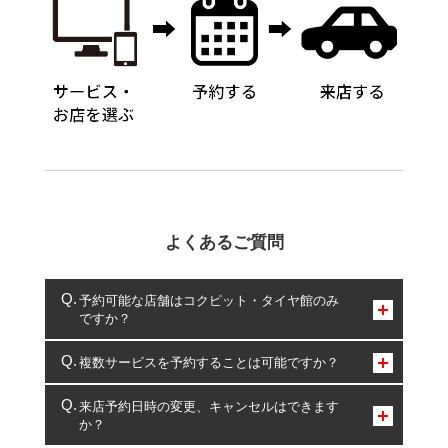
よくあるご質問
予約可能な店舗はコクピット・タイヤ館のみ
ですか？
コクピット・タイヤ館のみとなります。
複数サービスを予約することは可能ですか？
複数サービスのご予約は可能です。
来店予約日時の変更、キャンセルはできます
か？
一部の商品・サービスの組み合わせに限り、同時にご予約が
出来ないものもございます。