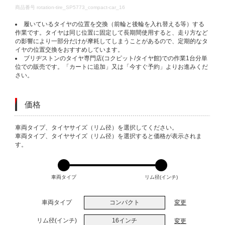
DETAILS
商品番号
rotation-tire_SP5773_compact-car_16
履いているタイヤの位置を交換（前輪と後輪を入れ替える等）する
作業です。タイヤは同じ位置に固定して長期間使用すると、走り方など
の影響により一部分だけが摩耗してしまうことがあるので、定期的なタ
イヤの位置交換をおすすめしています。
ブリヂストンのタイヤ専門店(コクピット/タイヤ館)での作業1台分単
位での販売です。「カートに追加」又は「今すぐ予約」よりお進みくだ
さい。
価格
VARIATIONS
車両タイプ、タイヤサイズ（リム径）を選択してください。
車両タイプ、タイヤサイズ（リム径）を選択すると価格が表示されま
す。
車両タイプ
リム径(インチ)
車両タイプ
コンパクト
変更
リム径(インチ)
16インチ
変更