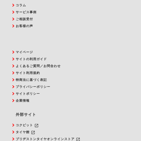
コラム
サービス事例
ご相談受付
お客様の声
マイページ
サイトの利用ガイド
よくあるご質問／お問合わせ
サイト利用規約
特商法に基づく表記
プライバシーポリシー
サイトポリシー
企業情報
外部サイト
launch
コクピット
launch
タイヤ館
launch
ブリヂストンタイヤオンラインストア