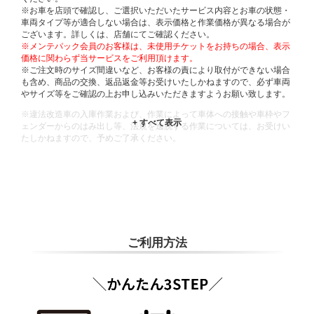
※お車を店頭で確認し、ご選択いただいたサービス内容とお車の状態・
車両タイプ等が適合しない場合は、表示価格と作業価格が異なる場合が
ございます。詳しくは、店舗にてご確認ください。
※メンテパック会員のお客様は、未使用チケットをお持ちの場合、表示
価格に関わらず当サービスをご利用頂けます。
※ご注文時のサイズ間違いなど、お客様の責により取付ができない場合
も含め、商品の交換、返品返金等お受けいたしかねますので、必ず車両
やサイズ等をご確認の上お申し込みいただきますようお願い致します。
※違法改造車の入庫作業および、作業によって車体への接触や車枠やフ
ェンダーからのはみ出し等、法規を逸脱する作業については、お受けい
たしかねますので、予めご了承ください。
※輸入車や一部希少車種等には対応できない場合もございます。
※おクルマの状態(作業の安全性を確保できない場合など含め)によって
は、ご来店当日であっても、作業をお断りさせて頂く場合もございま
す。
ADDITIONAL
INFORMATION
ご利用方法