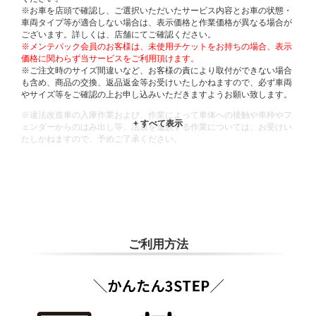
※お車を店頭で確認し、ご選択いただいたサービス内容とお車の状態・
車両タイプ等が適合しない場合は、表示価格と作業価格が異なる場合が
ございます。詳しくは、店舗にてご確認ください。
※メンテパック会員のお客様は、未使用チケットをお持ちの場合、表示
価格に関わらず当サービスをご利用頂けます。
※ご注文時のサイズ間違いなど、お客様の責により取付ができない場合
も含め、商品の交換、返品返金等お受けいたしかねますので、必ず車両
やサイズ等をご確認の上お申し込みいただきますようお願い致します。
※違法改造車の入庫作業および、作業によって車体への接触や車枠やフ
ェンダーからのはみ出し等、法規を逸脱する作業については、お受けい
たしかねますので、予めご了承ください。
※輸入車や一部希少車種等には対応できない場合もございます。
※おクルマの状態(作業の安全性を確保できない場合など含め)によって
は、ご来店当日であっても、作業をお断りさせて頂く場合もございま
す。
ADDITIONAL
INFORMATION
ご利用方法