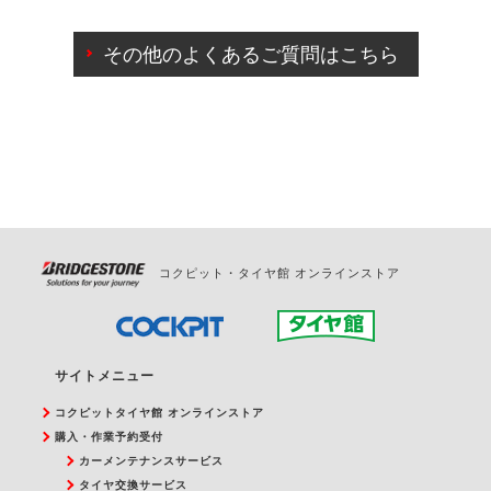
ご来店予約日の3営業日前までマイページからの予約
日変更が可能です。
その他のよくあるご質問はこちら
ご来店予約日の3営業日前を過ぎている場合のご予約
の日時変更につきましては、直接ご予約の店舗まで
お問合せください。
また、やむを得ない事由によりご予約のキャンセル
をご希望の際は、直接ご予約いただいた店舗へご連
絡ください。
コクピット・タイヤ館 オンラインストア
サイトメニュー
コクピットタイヤ館 オンラインストア
購入・作業予約受付
カーメンテナンスサービス
タイヤ交換サービス