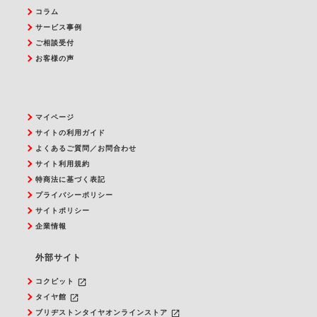
コラム
サービス事例
ご相談受付
お客様の声
マイページ
サイトの利用ガイド
よくあるご質問／お問合わせ
サイト利用規約
特商法に基づく表記
プライバシーポリシー
サイトポリシー
企業情報
外部サイト
launch
コクピット
launch
タイヤ館
launch
ブリヂストンタイヤオンラインストア