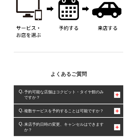
よくあるご質問
予約可能な店舗はコクピット・タイヤ館のみ
ですか？
コクピット・タイヤ館のみとなります。
複数サービスを予約することは可能ですか？
複数サービスのご予約は可能です。
来店予約日時の変更、キャンセルはできます
か？
一部の商品・サービスの組み合わせに限り、同時にご予約が
出来ないものもございます。