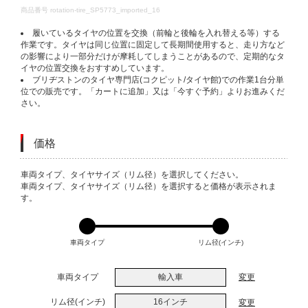
DETAILS
商品番号
rotation-tire_SP5773_imported_16
履いているタイヤの位置を交換（前輪と後輪を入れ替える等）する
作業です。タイヤは同じ位置に固定して長期間使用すると、走り方など
の影響により一部分だけが摩耗してしまうことがあるので、定期的なタ
イヤの位置交換をおすすめしています。
ブリヂストンのタイヤ専門店(コクピット/タイヤ館)での作業1台分単
位での販売です。「カートに追加」又は「今すぐ予約」よりお進みくだ
さい。
価格
VARIATIONS
車両タイプ、タイヤサイズ（リム径）を選択してください。
車両タイプ、タイヤサイズ（リム径）を選択すると価格が表示されま
す。
車両タイプ
リム径(インチ)
車両タイプ
輸入車
変更
リム径(インチ)
16インチ
変更