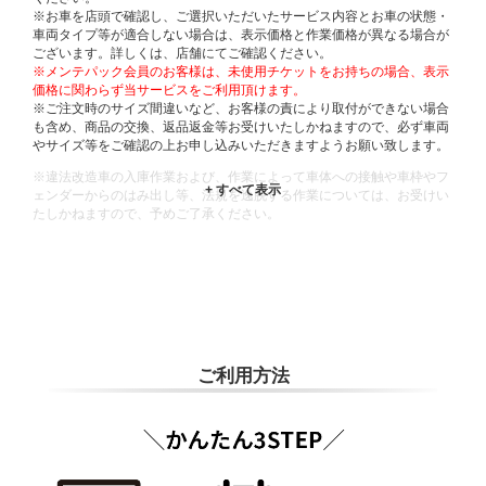
※お車を店頭で確認し、ご選択いただいたサービス内容とお車の状態・
車両タイプ等が適合しない場合は、表示価格と作業価格が異なる場合が
ございます。詳しくは、店舗にてご確認ください。
※メンテパック会員のお客様は、未使用チケットをお持ちの場合、表示
価格に関わらず当サービスをご利用頂けます。
※ご注文時のサイズ間違いなど、お客様の責により取付ができない場合
も含め、商品の交換、返品返金等お受けいたしかねますので、必ず車両
やサイズ等をご確認の上お申し込みいただきますようお願い致します。
※違法改造車の入庫作業および、作業によって車体への接触や車枠やフ
ェンダーからのはみ出し等、法規を逸脱する作業については、お受けい
たしかねますので、予めご了承ください。
※輸入車や一部希少車種等には対応できない場合もございます。
※おクルマの状態(作業の安全性を確保できない場合など含め)によって
は、ご来店当日であっても、作業をお断りさせて頂く場合もございま
す。
ADDITIONAL
INFORMATION
ご利用方法