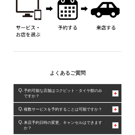
よくあるご質問
予約可能な店舗はコクピット・タイヤ館のみ
ですか？
コクピット・タイヤ館のみとなります。
複数サービスを予約することは可能ですか？
複数サービスのご予約は可能です。
来店予約日時の変更、キャンセルはできます
か？
一部の商品・サービスの組み合わせに限り、同時にご予約が
出来ないものもございます。