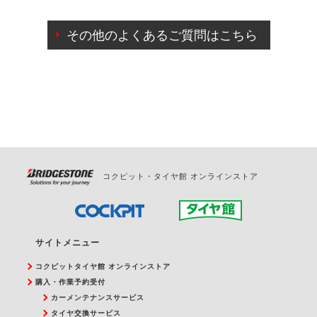
ご来店予約日の3営業日前までマイページからの予約
日変更が可能です。
その他のよくあるご質問はこちら
ご来店予約日の3営業日前を過ぎている場合のご予約
の日時変更につきましては、直接ご予約の店舗まで
お問合せください。
また、やむを得ない事由によりご予約のキャンセル
をご希望の際は、直接ご予約いただいた店舗へご連
絡ください。
コクピット・タイヤ館 オンラインストア
サイトメニュー
コクピットタイヤ館 オンラインストア
購入・作業予約受付
カーメンテナンスサービス
タイヤ交換サービス