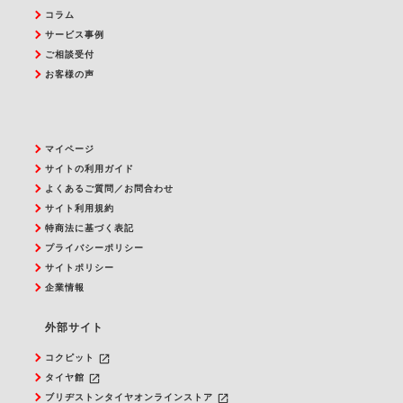
コラム
サービス事例
ご相談受付
お客様の声
マイページ
サイトの利用ガイド
よくあるご質問／お問合わせ
サイト利用規約
特商法に基づく表記
プライバシーポリシー
サイトポリシー
企業情報
外部サイト
launch
コクピット
launch
タイヤ館
launch
ブリヂストンタイヤオンラインストア