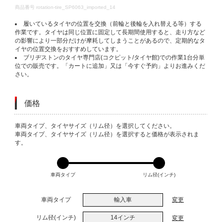
DETAILS
商品番号
rotation-tire_SP6063_imported_14
履いているタイヤの位置を交換（前輪と後輪を入れ替える等）する
作業です。タイヤは同じ位置に固定して長期間使用すると、走り方など
の影響により一部分だけが摩耗してしまうことがあるので、定期的なタ
イヤの位置交換をおすすめしています。
ブリヂストンのタイヤ専門店(コクピット/タイヤ館)での作業1台分単
位での販売です。「カートに追加」又は「今すぐ予約」よりお進みくだ
さい。
価格
VARIATIONS
車両タイプ、タイヤサイズ（リム径）を選択してください。
車両タイプ、タイヤサイズ（リム径）を選択すると価格が表示されま
す。
車両タイプ
リム径(インチ)
車両タイプ
輸入車
変更
リム径(インチ)
14インチ
変更