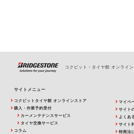
一部の商品・サービスの組み合
ご来店予約日の3営業
ご来店予約日の3営業
ください。
また、やむを得ない事
い。
コクピット・タイヤ館 オンライ
サイトメニュー
コクピットタイヤ館 オンラインストア
マイペ
購入・作業予約受付
サイト
カーメンテナンスサービス
よくあ
タイヤ交換サービス
サイト
コラム
特商法