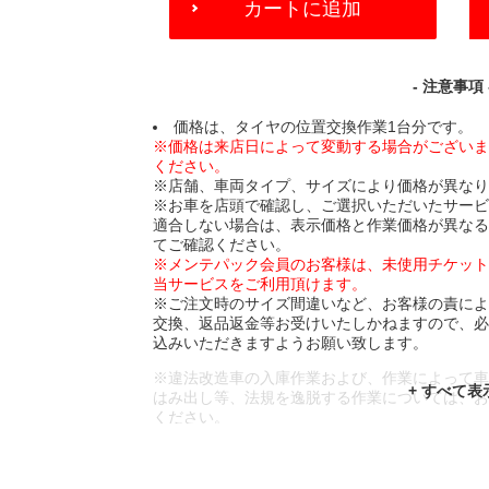
カートに追加
TO
CART
OPTIONS
- 注意事項 
価格は、タイヤの位置交換作業1台分です。
※価格は来店日によって変動する場合がござい
ください。
※店舗、車両タイプ、サイズにより価格が異な
※お車を店頭で確認し、ご選択いただいたサー
適合しない場合は、表示価格と作業価格が異な
てご確認ください。
※メンテパック会員のお客様は、未使用チケッ
当サービスをご利用頂けます。
※ご注文時のサイズ間違いなど、お客様の責に
交換、返品返金等お受けいたしかねますので、
込みいただきますようお願い致します。
※違法改造車の入庫作業および、作業によって
はみ出し等、法規を逸脱する作業については、
ください。
※輸入車や一部希少車種等には対応できない場
※おクルマの状態(作業の安全性を確保できない
であっても、作業をお断りさせて頂く場合もご