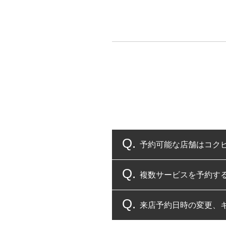
予約可能な店舗はコク
複数サービスを予約す
コクピット・タイヤ館
来店予約日時の変更、
複数サービスのご予約