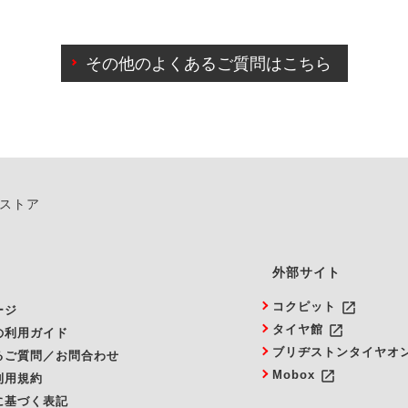
わせに限り、同時にご予約が出来ないものもございます。
日前までマイページからの予約日変更が可能です。
日前を過ぎている場合のご予約の日時変更につきましては、直
その他のよくあるご質問はこちら
由によりご予約のキャンセルをご希望の際は、直接ご予約いた
ンストア
外部サイト
launch
コクピット
ージ
launch
タイヤ館
の利用ガイド
ブリヂストンタイヤオ
るご質問／お問合わせ
launch
Mobox
利用規約
に基づく表記