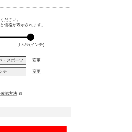
てください。
ると価格が表示されます。
リム径(インチ)
ペ・スポーツ
変更
インチ
変更
の確認方法