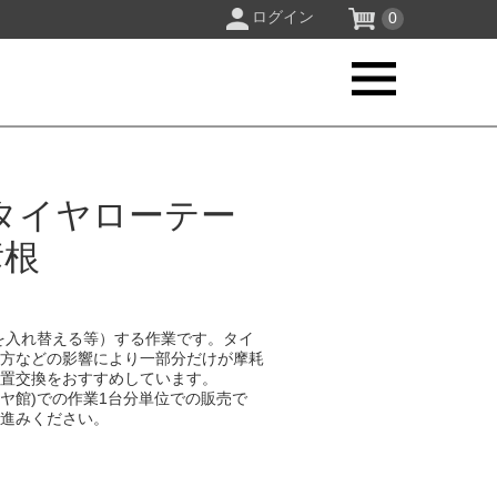
ログイン
0
タイヤローテー
彦根
を入れ替える等）する作業です。タイ
り方などの影響により一部分だけが摩耗
位置交換をおすすめしています。
イヤ館)での作業1台分単位での販売で
お進みください。