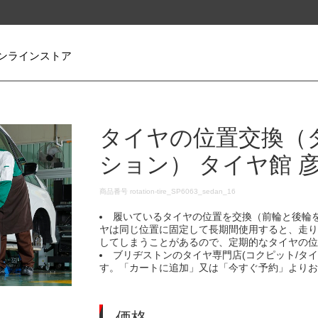
ンラインストア
タイヤの位置交換（
ション） タイヤ館 
DETAILS
商品番号
rotation-tire_SP6063_sedan_16
履いているタイヤの位置を交換（前輪と後輪
ヤは同じ位置に固定して長期間使用すると、走
してしまうことがあるので、定期的なタイヤの
ブリヂストンのタイヤ専門店(コクピット/タ
す。「カートに追加」又は「今すぐ予約」より
価格