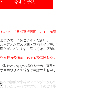
今すぐ予約
-
ますので、「日程選択画面」にてご確認
りますので、予めご了承ください。
ビス内容とお車の状態・車両タイプ等が
る場合がございます。詳しくは、店舗に
トをお持ちの場合、表示価格に関わらず
より取付ができない場合も含め、商品の
必ず車両やサイズ等をご確認の上お申し
車体への接触や車枠やフェンダーからの
お受けいたしかねますので、予めご了承
合もございます。
場合など含め)によっては、ご来店当日
ざいます。