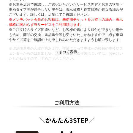
※お車を店頭で確認し、ご選択いただいたサービス内容とお車の状態・
車両タイプ等が適合しない場合は、表示価格と作業価格が異なる場合が
ございます。詳しくは、店舗にてご確認ください。
※メンテパック会員のお客様は、未使用チケットをお持ちの場合、表示
価格に関わらず当サービスをご利用頂けます。
※ご注文時のサイズ間違いなど、お客様の責により取付ができない場合
も含め、商品の交換、返品返金等お受けいたしかねますので、必ず車両
やサイズ等をご確認の上お申し込みいただきますようお願い致します。
※違法改造車の入庫作業および、作業によって車体への接触や車枠やフ
ェンダーからのはみ出し等、法規を逸脱する作業については、お受けい
たしかねますので、予めご了承ください。
※輸入車や一部希少車種等には対応できない場合もございます。
※おクルマの状態(作業の安全性を確保できない場合など含め)によって
は、ご来店当日であっても、作業をお断りさせて頂く場合もございま
す。
ADDITIONAL
INFORMATION
ご利用方法