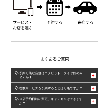
よくあるご質問
予約可能な店舗はコクピット・タイヤ館のみ
ですか？
コクピット・タイヤ館のみとなります。
複数サービスを予約することは可能ですか？
複数サービスのご予約は可能です。
来店予約日時の変更、キャンセルはできます
か？
一部の商品・サービスの組み合わせに限り、同時にご予約が
出来ないものもございます。