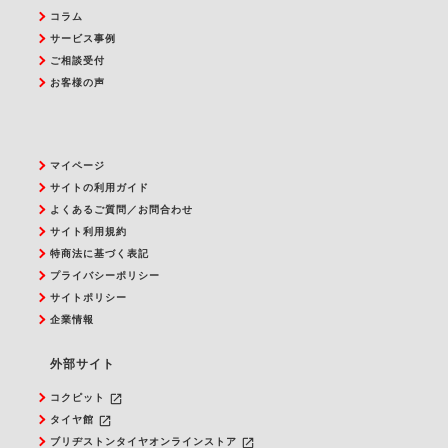
コラム
サービス事例
ご相談受付
お客様の声
マイページ
サイトの利用ガイド
よくあるご質問／お問合わせ
サイト利用規約
特商法に基づく表記
プライバシーポリシー
サイトポリシー
企業情報
外部サイト
launch
コクピット
launch
タイヤ館
launch
ブリヂストンタイヤオンラインストア