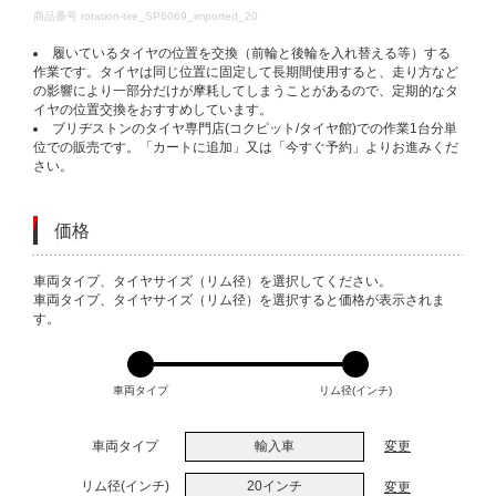
DETAILS
商品番号
rotation-tire_SP6069_imported_20
履いているタイヤの位置を交換（前輪と後輪を入れ替える等）する
作業です。タイヤは同じ位置に固定して長期間使用すると、走り方など
の影響により一部分だけが摩耗してしまうことがあるので、定期的なタ
イヤの位置交換をおすすめしています。
ブリヂストンのタイヤ専門店(コクピット/タイヤ館)での作業1台分単
位での販売です。「カートに追加」又は「今すぐ予約」よりお進みくだ
さい。
価格
VARIATIONS
車両タイプ、タイヤサイズ（リム径）を選択してください。
車両タイプ、タイヤサイズ（リム径）を選択すると価格が表示されま
す。
車両タイプ
リム径(インチ)
車両タイプ
輸入車
変更
リム径(インチ)
20インチ
変更