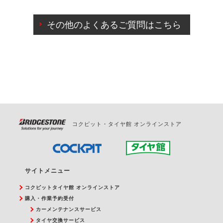
ご来店予約日の3営業日前までマイページからの予約
日変更が可能です。
その他のよくあるご質問はこちら
ご来店予約日の3営業日前を過ぎている場合のご予約
の日時変更につきましては、直接ご予約の店舗まで
お問合せください。
また、やむを得ない事由によりご予約のキャンセル
をご希望の際は、直接ご予約いただいた店舗へご連
絡ください。
コクピット・タイヤ館 オンラインストア
サイトメニュー
コクピットタイヤ館 オンラインストア
購入・作業予約受付
カーメンテナンスサービス
タイヤ交換サービス