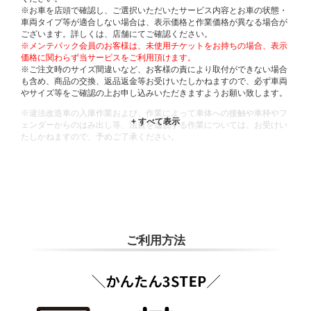
※お車を店頭で確認し、ご選択いただいたサービス内容とお車の状態・
車両タイプ等が適合しない場合は、表示価格と作業価格が異なる場合が
ございます。詳しくは、店舗にてご確認ください。
※メンテパック会員のお客様は、未使用チケットをお持ちの場合、表示
価格に関わらず当サービスをご利用頂けます。
※ご注文時のサイズ間違いなど、お客様の責により取付ができない場合
も含め、商品の交換、返品返金等お受けいたしかねますので、必ず車両
やサイズ等をご確認の上お申し込みいただきますようお願い致します。
※違法改造車の入庫作業および、作業によって車体への接触や車枠やフ
ェンダーからのはみ出し等、法規を逸脱する作業については、お受けい
たしかねますので、予めご了承ください。
※輸入車や一部希少車種等には対応できない場合もございます。
※おクルマの状態(作業の安全性を確保できない場合など含め)によって
は、ご来店当日であっても、作業をお断りさせて頂く場合もございま
す。
ADDITIONAL
INFORMATION
ご利用方法