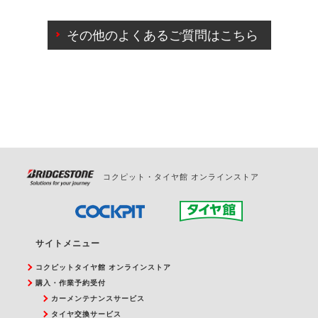
ご来店予約日の3営業日前までマイページからの予約
日変更が可能です。
その他のよくあるご質問はこちら
ご来店予約日の3営業日前を過ぎている場合のご予約
の日時変更につきましては、直接ご予約の店舗まで
お問合せください。
また、やむを得ない事由によりご予約のキャンセル
をご希望の際は、直接ご予約いただいた店舗へご連
絡ください。
コクピット・タイヤ館 オンラインストア
サイトメニュー
コクピットタイヤ館 オンラインストア
購入・作業予約受付
カーメンテナンスサービス
タイヤ交換サービス