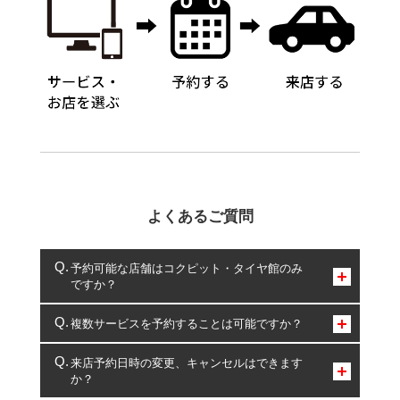
よくあるご質問
予約可能な店舗はコクピット・タイヤ館のみ
ですか？
コクピット・タイヤ館のみとなります。
複数サービスを予約することは可能ですか？
複数サービスのご予約は可能です。
来店予約日時の変更、キャンセルはできます
か？
一部の商品・サービスの組み合わせに限り、同時にご予約が
出来ないものもございます。