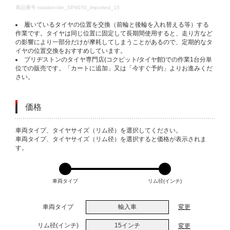
DETAILS
商品番号
rotation-tire_SP6070_imported_15
履いているタイヤの位置を交換（前輪と後輪を入れ替える等）する
作業です。タイヤは同じ位置に固定して長期間使用すると、走り方など
の影響により一部分だけが摩耗してしまうことがあるので、定期的なタ
イヤの位置交換をおすすめしています。
ブリヂストンのタイヤ専門店(コクピット/タイヤ館)での作業1台分単
位での販売です。「カートに追加」又は「今すぐ予約」よりお進みくだ
さい。
価格
VARIATIONS
車両タイプ、タイヤサイズ（リム径）を選択してください。
車両タイプ、タイヤサイズ（リム径）を選択すると価格が表示されま
す。
車両タイプ
リム径(インチ)
車両タイプ
輸入車
変更
リム径(インチ)
15インチ
変更