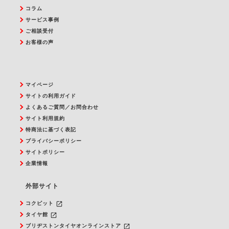
コラム
サービス事例
ご相談受付
お客様の声
マイページ
サイトの利用ガイド
よくあるご質問／お問合わせ
サイト利用規約
特商法に基づく表記
プライバシーポリシー
サイトポリシー
企業情報
外部サイト
launch
コクピット
launch
タイヤ館
launch
ブリヂストンタイヤオンラインストア