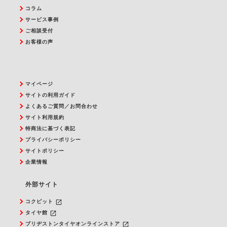
コラム
サービス事例
ご相談受付
お客様の声
マイページ
サイトの利用ガイド
よくあるご質問／お問合わせ
サイト利用規約
特商法に基づく表記
プライバシーポリシー
サイトポリシー
企業情報
外部サイト
launch
コクピット
launch
タイヤ館
launch
ブリヂストンタイヤオンラインストア