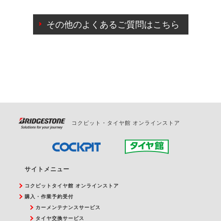
ご来店予約日の3営業日前までマイページからの予約
日変更が可能です。
その他のよくあるご質問はこちら
ご来店予約日の3営業日前を過ぎている場合のご予約
の日時変更につきましては、直接ご予約の店舗まで
お問合せください。
また、やむを得ない事由によりご予約のキャンセル
をご希望の際は、直接ご予約いただいた店舗へご連
絡ください。
コクピット・タイヤ館 オンラインストア
サイトメニュー
コクピットタイヤ館 オンラインストア
購入・作業予約受付
カーメンテナンスサービス
タイヤ交換サービス