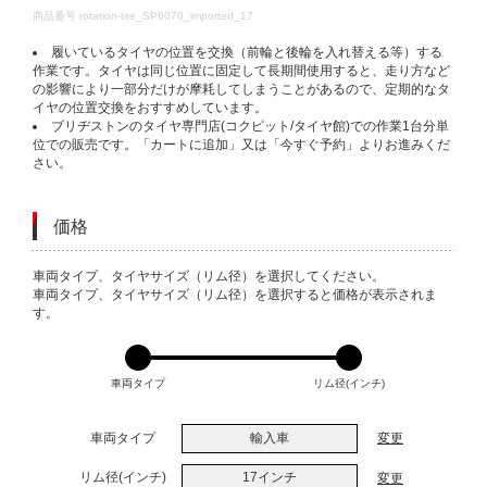
DETAILS
商品番号
rotation-tire_SP6070_imported_17
履いているタイヤの位置を交換（前輪と後輪を入れ替える等）する
作業です。タイヤは同じ位置に固定して長期間使用すると、走り方など
の影響により一部分だけが摩耗してしまうことがあるので、定期的なタ
イヤの位置交換をおすすめしています。
ブリヂストンのタイヤ専門店(コクピット/タイヤ館)での作業1台分単
位での販売です。「カートに追加」又は「今すぐ予約」よりお進みくだ
さい。
価格
VARIATIONS
車両タイプ、タイヤサイズ（リム径）を選択してください。
車両タイプ、タイヤサイズ（リム径）を選択すると価格が表示されま
す。
車両タイプ
リム径(インチ)
車両タイプ
輸入車
変更
リム径(インチ)
17インチ
変更