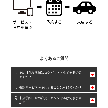
よくあるご質問
予約可能な店舗はコクピット・タイヤ館のみ
ですか？
コクピット・タイヤ館のみとなります。
複数サービスを予約することは可能ですか？
複数サービスのご予約は可能です。
来店予約日時の変更、キャンセルはできます
か？
一部の商品・サービスの組み合わせに限り、同時にご予約が
出来ないものもございます。