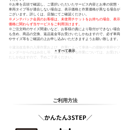
※お車を店頭で確認し、ご選択いただいたサービス内容とお車の状態・
車両タイプ等が適合しない場合は、表示価格と作業価格が異なる場合が
ございます。詳しくは、店舗にてご確認ください。
※メンテパック会員のお客様は、未使用チケットをお持ちの場合、表示
価格に関わらず当サービスをご利用頂けます。
※ご注文時のサイズ間違いなど、お客様の責により取付ができない場合
も含め、商品の交換、返品返金等お受けいたしかねますので、必ず車両
やサイズ等をご確認の上お申し込みいただきますようお願い致します。
※違法改造車の入庫作業および、作業によって車体への接触や車枠やフ
ェンダーからのはみ出し等、法規を逸脱する作業については、お受けい
たしかねますので、予めご了承ください。
※輸入車や一部希少車種等には対応できない場合もございます。
※おクルマの状態(作業の安全性を確保できない場合など含め)によって
は、ご来店当日であっても、作業をお断りさせて頂く場合もございま
す。
ADDITIONAL
INFORMATION
ご利用方法