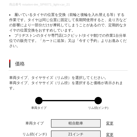
DETAILS
商品番号
rotation-tire_SP6071_light-car_21
履いているタイヤの位置を交換（前輪と後輪を入れ替える等）する
作業です。タイヤは同じ位置に固定して長期間使用すると、走り方など
の影響により一部分だけが摩耗してしまうことがあるので、定期的なタ
イヤの位置交換をおすすめしています。
ブリヂストンのタイヤ専門店(コクピット/タイヤ館)での作業1台分単
位での販売です。「カートに追加」又は「今すぐ予約」よりお進みくだ
さい。
価格
VARIATIONS
車両タイプ、タイヤサイズ（リム径）を選択してください。
車両タイプ、タイヤサイズ（リム径）を選択すると価格が表示されま
す。
車両タイプ
リム径(インチ)
車両タイプ
軽自動車
変更
リム径(インチ)
21インチ
変更