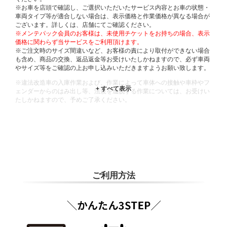
※お車を店頭で確認し、ご選択いただいたサービス内容とお車の状態・
車両タイプ等が適合しない場合は、表示価格と作業価格が異なる場合が
ございます。詳しくは、店舗にてご確認ください。
※メンテパック会員のお客様は、未使用チケットをお持ちの場合、表示
価格に関わらず当サービスをご利用頂けます。
※ご注文時のサイズ間違いなど、お客様の責により取付ができない場合
も含め、商品の交換、返品返金等お受けいたしかねますので、必ず車両
やサイズ等をご確認の上お申し込みいただきますようお願い致します。
※違法改造車の入庫作業および、作業によって車体への接触や車枠やフ
ェンダーからのはみ出し等、法規を逸脱する作業については、お受けい
たしかねますので、予めご了承ください。
※輸入車や一部希少車種等には対応できない場合もございます。
※おクルマの状態(作業の安全性を確保できない場合など含め)によって
は、ご来店当日であっても、作業をお断りさせて頂く場合もございま
す。
ADDITIONAL
INFORMATION
ご利用方法