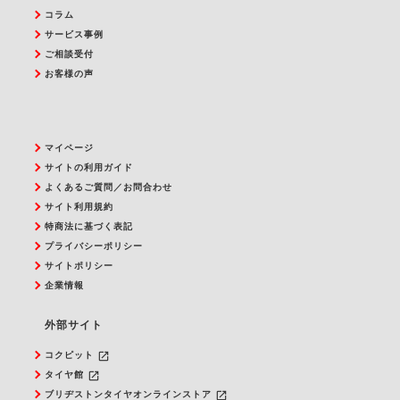
コラム
サービス事例
ご相談受付
お客様の声
マイページ
サイトの利用ガイド
よくあるご質問／お問合わせ
サイト利用規約
特商法に基づく表記
プライバシーポリシー
サイトポリシー
企業情報
外部サイト
launch
コクピット
launch
タイヤ館
launch
ブリヂストンタイヤオンラインストア