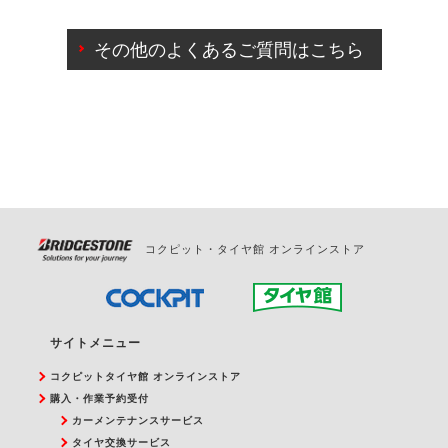
ご来店予約日の3営業日前までマイページからの予約
日変更が可能です。
その他のよくあるご質問はこちら
ご来店予約日の3営業日前を過ぎている場合のご予約
の日時変更につきましては、直接ご予約の店舗まで
お問合せください。
また、やむを得ない事由によりご予約のキャンセル
をご希望の際は、直接ご予約いただいた店舗へご連
絡ください。
コクピット・タイヤ館 オンラインストア
サイトメニュー
コクピットタイヤ館 オンラインストア
購入・作業予約受付
カーメンテナンスサービス
タイヤ交換サービス