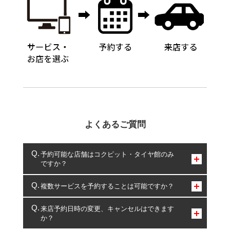
よくあるご質問
予約可能な店舗はコクピット・タイヤ館のみ
ですか？
コクピット・タイヤ館のみとなります。
複数サービスを予約することは可能ですか？
複数サービスのご予約は可能です。
来店予約日時の変更、キャンセルはできます
か？
一部の商品・サービスの組み合わせに限り、同時にご予約が
出来ないものもございます。