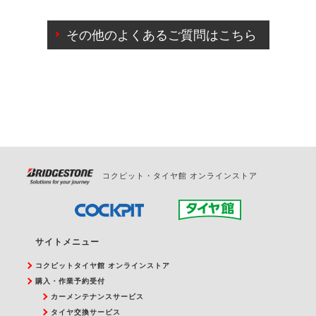
ご来店予約日の3営業日前までマイページからの予約
日変更が可能です。
その他のよくあるご質問はこちら
ご来店予約日の3営業日前を過ぎている場合のご予約
の日時変更につきましては、直接ご予約の店舗まで
お問合せください。
また、やむを得ない事由によりご予約のキャンセル
をご希望の際は、直接ご予約いただいた店舗へご連
絡ください。
コクピット・タイヤ館 オンラインストア
サイトメニュー
コクピットタイヤ館 オンラインストア
購入・作業予約受付
カーメンテナンスサービス
タイヤ交換サービス