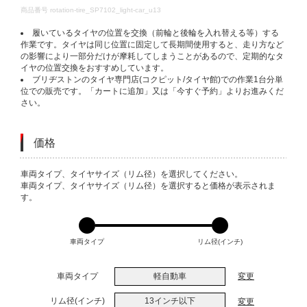
DETAILS
商品番号
rotation-tire_SP7102_light-car_u13
履いているタイヤの位置を交換（前輪と後輪を入れ替える等）する
作業です。タイヤは同じ位置に固定して長期間使用すると、走り方など
の影響により一部分だけが摩耗してしまうことがあるので、定期的なタ
イヤの位置交換をおすすめしています。
ブリヂストンのタイヤ専門店(コクピット/タイヤ館)での作業1台分単
位での販売です。「カートに追加」又は「今すぐ予約」よりお進みくだ
さい。
価格
VARIATIONS
車両タイプ、タイヤサイズ（リム径）を選択してください。
車両タイプ、タイヤサイズ（リム径）を選択すると価格が表示されま
す。
車両タイプ
リム径(インチ)
車両タイプ
軽自動車
変更
リム径(インチ)
13インチ以下
変更