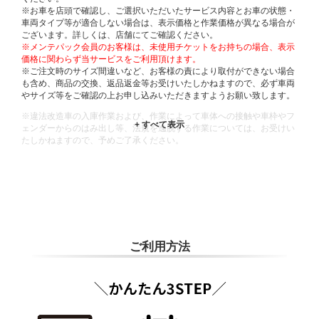
※お車を店頭で確認し、ご選択いただいたサービス内容とお車の状態・
車両タイプ等が適合しない場合は、表示価格と作業価格が異なる場合が
ございます。詳しくは、店舗にてご確認ください。
※メンテパック会員のお客様は、未使用チケットをお持ちの場合、表示
価格に関わらず当サービスをご利用頂けます。
※ご注文時のサイズ間違いなど、お客様の責により取付ができない場合
も含め、商品の交換、返品返金等お受けいたしかねますので、必ず車両
やサイズ等をご確認の上お申し込みいただきますようお願い致します。
※違法改造車の入庫作業および、作業によって車体への接触や車枠やフ
ェンダーからのはみ出し等、法規を逸脱する作業については、お受けい
たしかねますので、予めご了承ください。
※輸入車や一部希少車種等には対応できない場合もございます。
※おクルマの状態(作業の安全性を確保できない場合など含め)によって
は、ご来店当日であっても、作業をお断りさせて頂く場合もございま
す。
ADDITIONAL
INFORMATION
ご利用方法