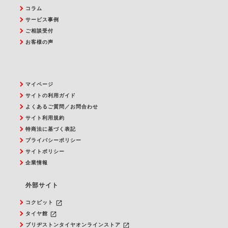
コラム
サービス事例
ご相談受付
お客様の声
マイページ
サイトの利用ガイド
よくあるご質問／お問合わせ
サイト利用規約
特商法に基づく表記
プライバシーポリシー
サイトポリシー
企業情報
外部サイト
launch
コクピット
launch
タイヤ館
launch
ブリヂストンタイヤオンラインストア