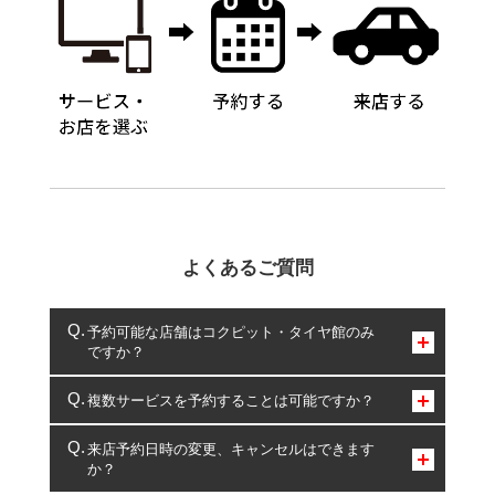
よくあるご質問
予約可能な店舗はコクピット・タイヤ館のみ
ですか？
コクピット・タイヤ館のみとなります。
複数サービスを予約することは可能ですか？
複数サービスのご予約は可能です。
来店予約日時の変更、キャンセルはできます
か？
一部の商品・サービスの組み合わせに限り、同時にご予約が
出来ないものもございます。