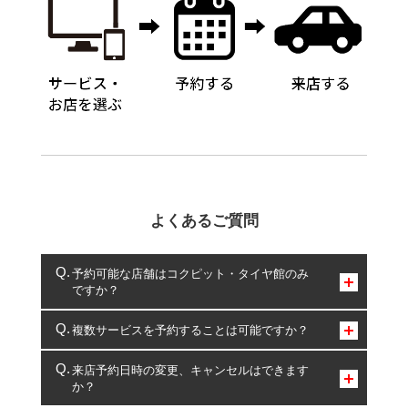
よくあるご質問
予約可能な店舗はコクピット・タイヤ館のみ
ですか？
コクピット・タイヤ館のみとなります。
複数サービスを予約することは可能ですか？
複数サービスのご予約は可能です。
来店予約日時の変更、キャンセルはできます
か？
一部の商品・サービスの組み合わせに限り、同時にご予約が
出来ないものもございます。