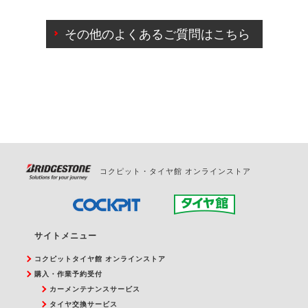
ご来店予約日の3営業日前までマイページからの予約
日変更が可能です。
その他のよくあるご質問はこちら
ご来店予約日の3営業日前を過ぎている場合のご予約
の日時変更につきましては、直接ご予約の店舗まで
お問合せください。
また、やむを得ない事由によりご予約のキャンセル
をご希望の際は、直接ご予約いただいた店舗へご連
絡ください。
コクピット・タイヤ館 オンラインストア
サイトメニュー
コクピットタイヤ館 オンラインストア
購入・作業予約受付
カーメンテナンスサービス
タイヤ交換サービス