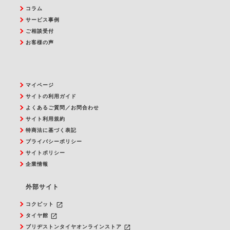
コラム
サービス事例
ご相談受付
お客様の声
マイページ
サイトの利用ガイド
よくあるご質問／お問合わせ
サイト利用規約
特商法に基づく表記
プライバシーポリシー
サイトポリシー
企業情報
外部サイト
launch
コクピット
launch
タイヤ館
launch
ブリヂストンタイヤオンラインストア