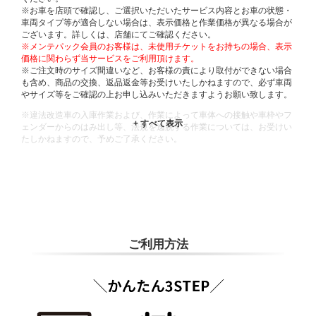
※お車を店頭で確認し、ご選択いただいたサービス内容とお車の状態・
車両タイプ等が適合しない場合は、表示価格と作業価格が異なる場合が
ございます。詳しくは、店舗にてご確認ください。
※メンテパック会員のお客様は、未使用チケットをお持ちの場合、表示
価格に関わらず当サービスをご利用頂けます。
※ご注文時のサイズ間違いなど、お客様の責により取付ができない場合
も含め、商品の交換、返品返金等お受けいたしかねますので、必ず車両
やサイズ等をご確認の上お申し込みいただきますようお願い致します。
※違法改造車の入庫作業および、作業によって車体への接触や車枠やフ
ェンダーからのはみ出し等、法規を逸脱する作業については、お受けい
たしかねますので、予めご了承ください。
※輸入車や一部希少車種等には対応できない場合もございます。
※おクルマの状態(作業の安全性を確保できない場合など含め)によって
は、ご来店当日であっても、作業をお断りさせて頂く場合もございま
す。
ADDITIONAL
INFORMATION
ご利用方法