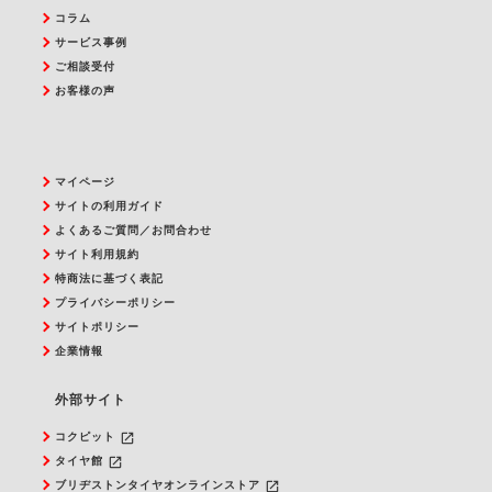
コラム
サービス事例
ご相談受付
お客様の声
マイページ
サイトの利用ガイド
よくあるご質問／お問合わせ
サイト利用規約
特商法に基づく表記
プライバシーポリシー
サイトポリシー
企業情報
外部サイト
launch
コクピット
launch
タイヤ館
launch
ブリヂストンタイヤオンラインストア