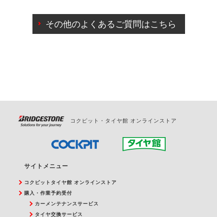
ご来店予約日の3営業日前までマイページからの予約
日変更が可能です。
その他のよくあるご質問はこちら
ご来店予約日の3営業日前を過ぎている場合のご予約
の日時変更につきましては、直接ご予約の店舗まで
お問合せください。
また、やむを得ない事由によりご予約のキャンセル
をご希望の際は、直接ご予約いただいた店舗へご連
絡ください。
コクピット・タイヤ館 オンラインストア
サイトメニュー
コクピットタイヤ館 オンラインストア
購入・作業予約受付
カーメンテナンスサービス
タイヤ交換サービス