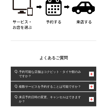
よくあるご質問
予約可能な店舗はコクピット・タイヤ館のみ
ですか？
コクピット・タイヤ館のみとなります。
複数サービスを予約することは可能ですか？
複数サービスのご予約は可能です。
来店予約日時の変更、キャンセルはできます
か？
一部の商品・サービスの組み合わせに限り、同時にご予約が
出来ないものもございます。