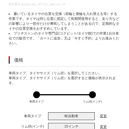
DETAILS
商品番号
rotation-tire_SP7111_light-car_15
履いているタイヤの位置を交換（前輪と後輪を入れ替える等）する
作業です。タイヤは同じ位置に固定して長期間使用すると、走り方など
の影響により一部分だけが摩耗してしまうことがあるので、定期的なタ
イヤの位置交換をおすすめしています。
ブリヂストンのタイヤ専門店(コクピット/タイヤ館)での作業1台分単
位での販売です。「カートに追加」又は「今すぐ予約」よりお進みくだ
さい。
価格
VARIATIONS
車両タイプ、タイヤサイズ（リム径）を選択してください。
車両タイプ、タイヤサイズ（リム径）を選択すると価格が表示されま
す。
車両タイプ
リム径(インチ)
車両タイプ
軽自動車
変更
リム径(インチ)
15インチ
変更