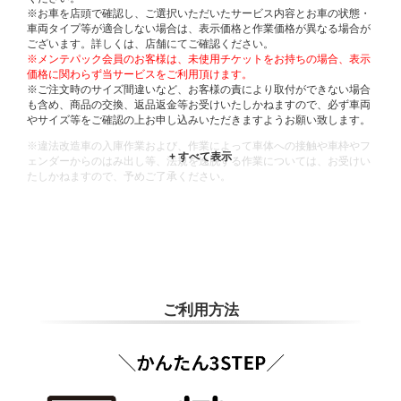
※お車を店頭で確認し、ご選択いただいたサービス内容とお車の状態・
車両タイプ等が適合しない場合は、表示価格と作業価格が異なる場合が
ございます。詳しくは、店舗にてご確認ください。
※メンテパック会員のお客様は、未使用チケットをお持ちの場合、表示
価格に関わらず当サービスをご利用頂けます。
※ご注文時のサイズ間違いなど、お客様の責により取付ができない場合
も含め、商品の交換、返品返金等お受けいたしかねますので、必ず車両
やサイズ等をご確認の上お申し込みいただきますようお願い致します。
※違法改造車の入庫作業および、作業によって車体への接触や車枠やフ
ェンダーからのはみ出し等、法規を逸脱する作業については、お受けい
たしかねますので、予めご了承ください。
※輸入車や一部希少車種等には対応できない場合もございます。
※おクルマの状態(作業の安全性を確保できない場合など含め)によって
は、ご来店当日であっても、作業をお断りさせて頂く場合もございま
す。
ADDITIONAL
INFORMATION
ご利用方法