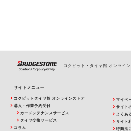
一部の商品・サービスの組み合
ご来店予約日の3営業
ご来店予約日の3営業
ください。
また、やむを得ない事
い。
コクピット・タイヤ館 オンライ
サイトメニュー
コクピットタイヤ館 オンラインストア
マイペ
購入・作業予約受付
サイト
カーメンテナンスサービス
よくあ
タイヤ交換サービス
サイト
コラム
特商法