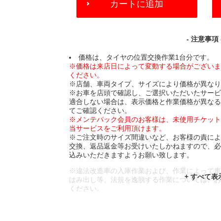
カートに追加
TO
CART
OPTIONS
- 注意事項 
価格は、タイヤの位置交換作業1台分です。
※価格は来店日によって変動する場合がござい
ください。
※店舗、車両タイプ、サイズにより価格が異な
※お車を店頭で確認し、ご選択いただいたサー
適合しない場合は、表示価格と作業価格が異な
てご確認ください。
※メンテパック会員のお客様は、未使用チケッ
当サービスをご利用頂けます。
※ご注文時のサイズ間違いなど、お客様の責に
交換、返品返金等お受けいたしかねますので、
込みいただきますようお願い致します。
※違法改造車の入庫作業および、作業によって
はみ出し等、法規を逸脱する作業については、
ください。
※輸入車や一部希少車種等には対応できない場
※おクルマの状態(作業の安全性を確保できない
であっても、作業をお断りさせて頂く場合もご