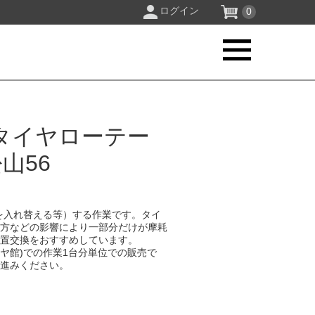
ログイン
0
タイヤローテー
山56
を入れ替える等）する作業です。タイ
り方などの影響により一部分だけが摩耗
位置交換をおすすめしています。
イヤ館)での作業1台分単位での販売で
お進みください。