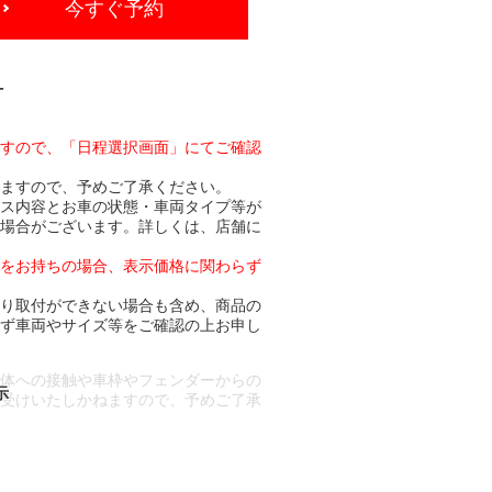
今すぐ予約
-
ますので、「日程選択画面」にてご確認
りますので、予めご了承ください。
ビス内容とお車の状態・車両タイプ等が
る場合がございます。詳しくは、店舗に
トをお持ちの場合、表示価格に関わらず
より取付ができない場合も含め、商品の
必ず車両やサイズ等をご確認の上お申し
車体への接触や車枠やフェンダーからの
お受けいたしかねますので、予めご了承
合もございます。
場合など含め)によっては、ご来店当日
ざいます。