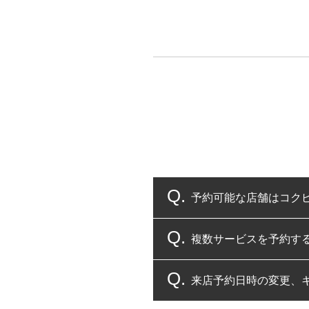
予約可能な店舗はコク
複数サービスを予約す
コクピット・タイヤ館
来店予約日時の変更、
複数サービスのご予約