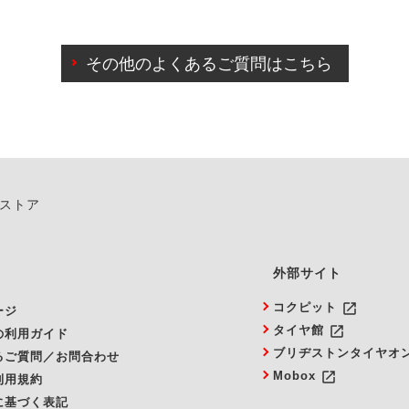
わせに限り、同時にご予約が出来ないものもございます。
日前までマイページからの予約日変更が可能です。
日前を過ぎている場合のご予約の日時変更につきましては、直
その他のよくあるご質問はこちら
由によりご予約のキャンセルをご希望の際は、直接ご予約いた
ンストア
外部サイト
launch
コクピット
ージ
launch
タイヤ館
の利用ガイド
ブリヂストンタイヤオ
るご質問／お問合わせ
launch
Mobox
利用規約
に基づく表記