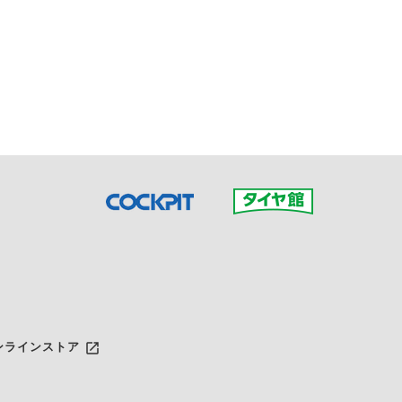
接ご予約の店舗までお問合せ
だいた店舗へご連絡くださ
launch
ンラインストア