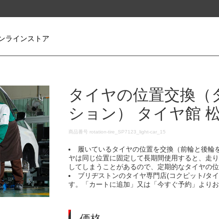
ンラインストア
タイヤの位置交換（
ション） タイヤ館 松
DETAILS
商品番号
rotation-tire_SP7123_light-car_15
履いているタイヤの位置を交換（前輪と後輪
ヤは同じ位置に固定して長期間使用すると、走
してしまうことがあるので、定期的なタイヤの
ブリヂストンのタイヤ専門店(コクピット/タ
す。「カートに追加」又は「今すぐ予約」より
価格