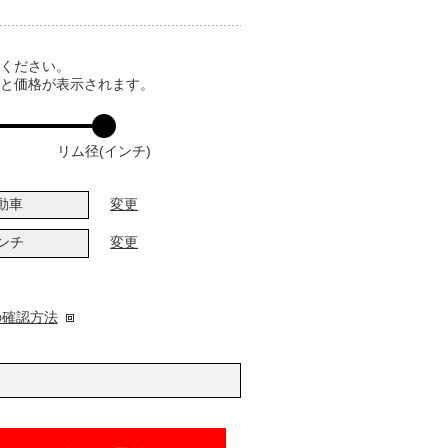
てください。
ると価格が表示されます。
リム径(インチ)
動車
変更
インチ
変更
の確認方法