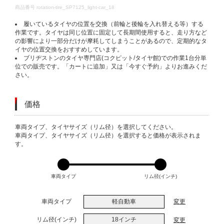
DETAILS
商品番号
rotation-tire_SP7125_light-car_18
履いているタイヤの位置を交換（前輪と後輪を入れ替える等）する
作業です。タイヤは同じ位置に固定して長期間使用すると、走り方など
の影響により一部分だけが摩耗してしまうことがあるので、定期的なタ
イヤの位置交換をおすすめしています。
ブリヂストンのタイヤ専門店(コクピット/タイヤ館)での作業1台分単
位での販売です。「カートに追加」又は「今すぐ予約」よりお進みくだ
さい。
価格
VARIATIONS
車両タイプ、タイヤサイズ（リム径）を選択してください。
車両タイプ、タイヤサイズ（リム径）を選択すると価格が表示されま
す。
車両タイプ
リム径(インチ)
車両タイプ
軽自動車
変更
リム径(インチ)
18インチ
変更