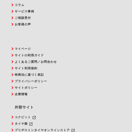
コラム
サービス事例
ご相談受付
お客様の声
マイページ
サイトの利用ガイド
よくあるご質問／お問合わせ
サイト利用規約
特商法に基づく表記
プライバシーポリシー
サイトポリシー
企業情報
外部サイト
launch
コクピット
launch
タイヤ館
launch
ブリヂストンタイヤオンラインストア