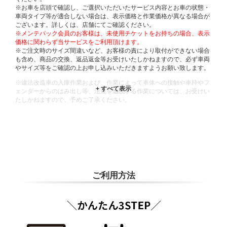
※お車を店頭で確認し、ご選択いただいたサービス内容とお車の状態・
車両タイプ等が適合しない場合は、表示価格と作業価格が異なる場合が
ございます。詳しくは、店舗にてご確認ください。
※メンテパック会員のお客様は、未使用チケットをお持ちの場合、表示
価格に関わらず当サービスをご利用頂けます。
※ご注文時のサイズ間違いなど、お客様の責により取付ができない場合
も含め、商品の交換、返品返金等お受けいたしかねますので、必ず車両
やサイズ等をご確認の上お申し込みいただきますようお願い致します。
※違法改造車の入庫作業および、作業によって車体への接触や車枠やフ
ェンダーからのはみ出し等、法規を逸脱する作業については、お受けい
たしかねますので、予めご了承ください。
※輸入車や一部希少車種等には対応できない場合もございます。
※おクルマの状態(作業の安全性を確保できない場合など含め)によって
は、ご来店当日であっても、作業をお断りさせて頂く場合もございま
す。
ADDITIONAL
INFORMATION
ご利用方法