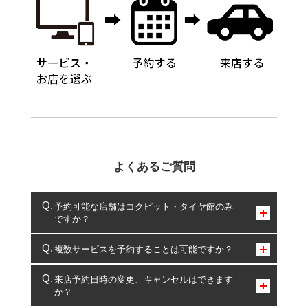
よくあるご質問
予約可能な店舗はコクピット・タイヤ館のみ
ですか？
コクピット・タイヤ館のみとなります。
複数サービスを予約することは可能ですか？
複数サービスのご予約は可能です。
来店予約日時の変更、キャンセルはできます
か？
一部の商品・サービスの組み合わせに限り、同時にご予約が
出来ないものもございます。