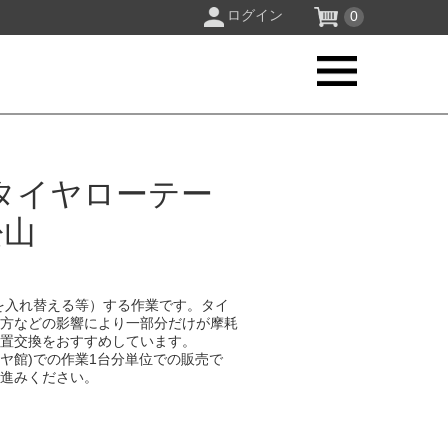
ログイン
0
タイヤローテー
松山
を入れ替える等）する作業です。タイ
り方などの影響により一部分だけが摩耗
位置交換をおすすめしています。
イヤ館)での作業1台分単位での販売で
お進みください。