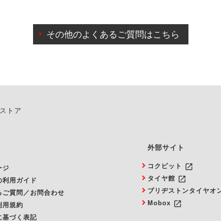
わせに限り、同時にご予約が出来ないものもございます。
日前までマイページからの予約日変更が可能です。
日前を過ぎている場合のご予約の日時変更につきましては、直
その他のよくあるご質問はこちら
由によりご予約のキャンセルをご希望の際は、直接ご予約いた
ンストア
外部サイト
launch
コクピット
ージ
launch
タイヤ館
の利用ガイド
ブリヂストンタイヤオ
るご質問／お問合わせ
launch
Mobox
利用規約
に基づく表記