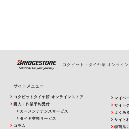
一部の商品・サービスの組み合
ご来店予約日の3営業
ご来店予約日の3営業
ください。
また、やむを得ない事
い。
コクピット・タイヤ館 オンライ
サイトメニュー
コクピットタイヤ館 オンラインストア
マイペ
購入・作業予約受付
サイト
カーメンテナンスサービス
よくあ
タイヤ交換サービス
サイト
コラム
特商法