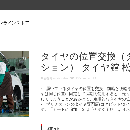
ンラインストア
タイヤの位置交換（
ション） タイヤ館 
DETAILS
商品番号
rotation-tire_SP7125_sedan_14
履いているタイヤの位置を交換（前輪と後輪
ヤは同じ位置に固定して長期間使用すると、走
してしまうことがあるので、定期的なタイヤの
ブリヂストンのタイヤ専門店(コクピット/タ
す。「カートに追加」又は「今すぐ予約」より
価格