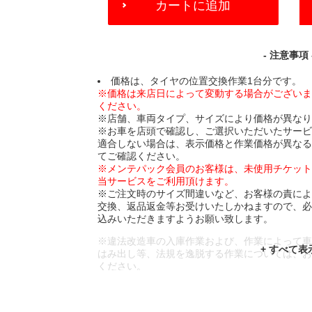
カートに追加
TO
CART
OPTIONS
- 注意事項 
価格は、タイヤの位置交換作業1台分です。
※価格は来店日によって変動する場合がござい
ください。
※店舗、車両タイプ、サイズにより価格が異な
※お車を店頭で確認し、ご選択いただいたサー
適合しない場合は、表示価格と作業価格が異な
てご確認ください。
※メンテパック会員のお客様は、未使用チケッ
当サービスをご利用頂けます。
※ご注文時のサイズ間違いなど、お客様の責に
交換、返品返金等お受けいたしかねますので、
込みいただきますようお願い致します。
※違法改造車の入庫作業および、作業によって
はみ出し等、法規を逸脱する作業については、
ください。
※輸入車や一部希少車種等には対応できない場
※おクルマの状態(作業の安全性を確保できない
であっても、作業をお断りさせて頂く場合もご