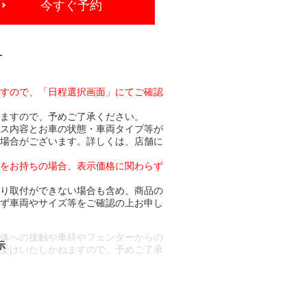
今すぐ予約
-
ますので、「日程選択画面」にてご確認
りますので、予めご了承ください。
ビス内容とお車の状態・車両タイプ等が
る場合がございます。詳しくは、店舗に
トをお持ちの場合、表示価格に関わらず
より取付ができない場合も含め、商品の
必ず車両やサイズ等をご確認の上お申し
車体への接触や車枠やフェンダーからの
お受けいたしかねますので、予めご了承
合もございます。
場合など含め)によっては、ご来店当日
ざいます。