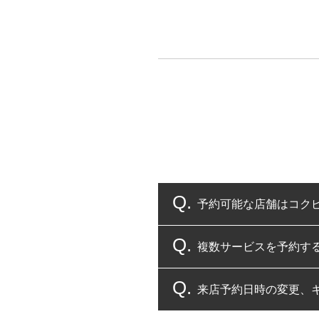
予約可能な店舗はコク
複数サービスを予約す
コクピット・タイヤ館
来店予約日時の変更、
複数サービスのご予約