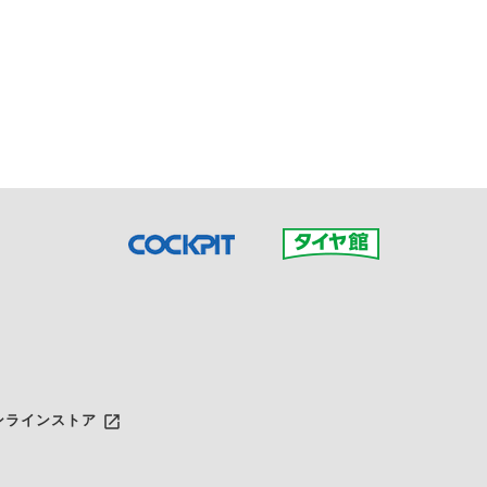
接ご予約の店舗までお問合せ
だいた店舗へご連絡くださ
launch
ンラインストア