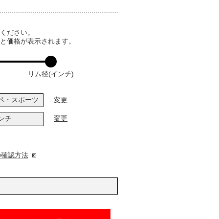
てください。
ると価格が表示されます。
リム径(インチ)
ペ・スポーツ
変更
インチ
変更
の確認方法