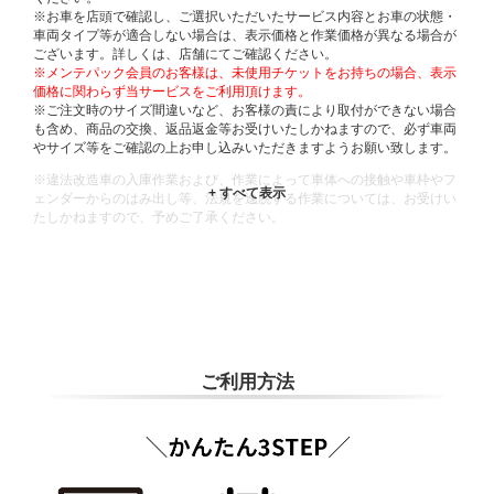
※お車を店頭で確認し、ご選択いただいたサービス内容とお車の状態・
車両タイプ等が適合しない場合は、表示価格と作業価格が異なる場合が
ございます。詳しくは、店舗にてご確認ください。
※メンテパック会員のお客様は、未使用チケットをお持ちの場合、表示
価格に関わらず当サービスをご利用頂けます。
※ご注文時のサイズ間違いなど、お客様の責により取付ができない場合
も含め、商品の交換、返品返金等お受けいたしかねますので、必ず車両
やサイズ等をご確認の上お申し込みいただきますようお願い致します。
※違法改造車の入庫作業および、作業によって車体への接触や車枠やフ
ェンダーからのはみ出し等、法規を逸脱する作業については、お受けい
たしかねますので、予めご了承ください。
※輸入車や一部希少車種等には対応できない場合もございます。
※おクルマの状態(作業の安全性を確保できない場合など含め)によって
は、ご来店当日であっても、作業をお断りさせて頂く場合もございま
す。
ADDITIONAL
INFORMATION
ご利用方法