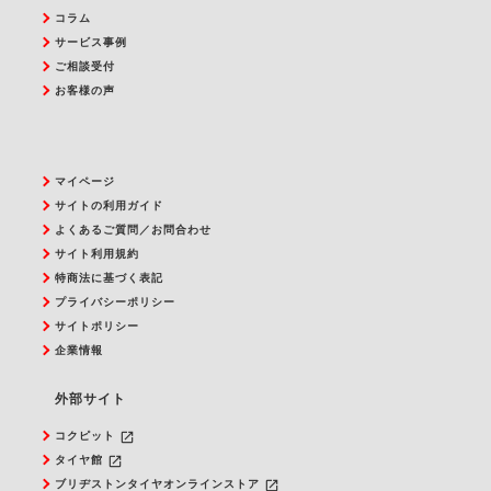
コラム
サービス事例
ご相談受付
お客様の声
マイページ
サイトの利用ガイド
よくあるご質問／お問合わせ
サイト利用規約
特商法に基づく表記
プライバシーポリシー
サイトポリシー
企業情報
外部サイト
launch
コクピット
launch
タイヤ館
launch
ブリヂストンタイヤオンラインストア