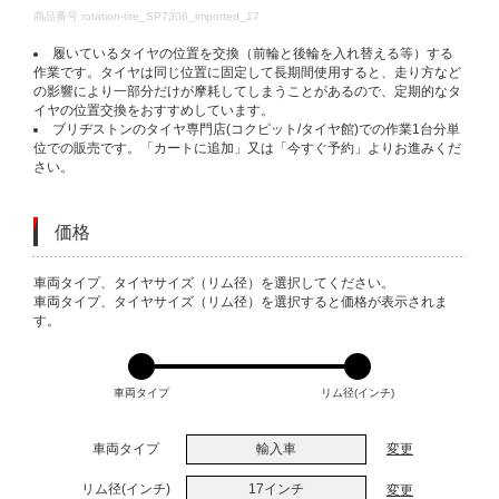
DETAILS
商品番号
rotation-tire_SP7306_imported_17
履いているタイヤの位置を交換（前輪と後輪を入れ替える等）する
作業です。タイヤは同じ位置に固定して長期間使用すると、走り方など
の影響により一部分だけが摩耗してしまうことがあるので、定期的なタ
イヤの位置交換をおすすめしています。
ブリヂストンのタイヤ専門店(コクピット/タイヤ館)での作業1台分単
位での販売です。「カートに追加」又は「今すぐ予約」よりお進みくだ
さい。
価格
VARIATIONS
車両タイプ、タイヤサイズ（リム径）を選択してください。
車両タイプ、タイヤサイズ（リム径）を選択すると価格が表示されま
す。
車両タイプ
リム径(インチ)
車両タイプ
輸入車
変更
リム径(インチ)
17インチ
変更