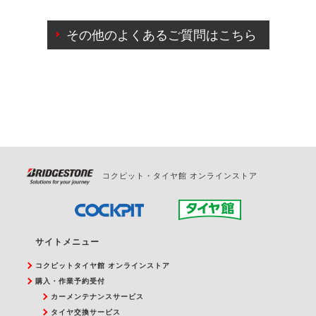
ご来店予約日の3営業日前までマイページからの予約
日変更が可能です。
その他のよくあるご質問はこちら
ご来店予約日の3営業日前を過ぎている場合のご予約
の日時変更につきましては、直接ご予約の店舗まで
お問合せください。
また、やむを得ない事由によりご予約のキャンセル
をご希望の際は、直接ご予約いただいた店舗へご連
絡ください。
コクピット・タイヤ館 オンラインストア
サイトメニュー
コクピットタイヤ館 オンラインストア
購入・作業予約受付
カーメンテナンスサービス
タイヤ交換サービス