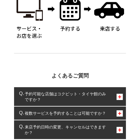
よくあるご質問
予約可能な店舗はコクピット・タイヤ館のみ
ですか？
コクピット・タイヤ館のみとなります。
複数サービスを予約することは可能ですか？
複数サービスのご予約は可能です。
来店予約日時の変更、キャンセルはできます
か？
一部の商品・サービスの組み合わせに限り、同時にご予約が
出来ないものもございます。